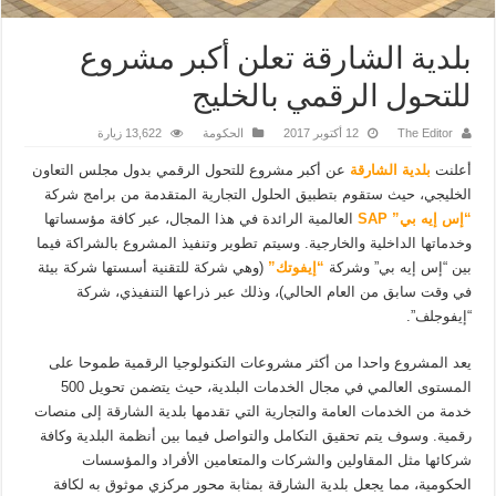
بلدية الشارقة تعلن أكبر مشروع
للتحول الرقمي بالخليج
The Editor
12 أكتوبر 2017
الحكومة
13,622 زيارة
أعلنت
بلدية الشارقة
عن أكبر مشروع للتحول الرقمي بدول مجلس التعاون
الخليجي، حيث ستقوم بتطبيق الحلول التجارية المتقدمة من برامج شركة
“إس إيه بي” SAP
العالمية الرائدة في هذا المجال، عبر كافة مؤسساتها
وخدماتها الداخلية والخارجية. وسيتم تطوير وتنفيذ المشروع بالشراكة فيما
بين “إس إيه بي” وشركة
“إیفوتك”
(وهي شركة للتقنية أسستها شركة بيئة
في وقت سابق من العام الحالي)، وذلك عبر ذراعها التنفيذي، شركة
“إیفوجلف”.
يعد المشروع واحدا من أكثر مشروعات التكنولوجيا الرقمية طموحا على
المستوى العالمي في مجال الخدمات البلدية، حيث يتضمن تحويل 500
خدمة من الخدمات العامة والتجارية التي تقدمها بلدية الشارقة إلى منصات
رقمية. وسوف يتم تحقيق التكامل والتواصل فيما بين أنظمة البلدية وكافة
شركائها مثل المقاولين والشركات والمتعامين الأفراد والمؤسسات
الحكومية، مما يجعل بلدية الشارقة بمثابة محور مركزي موثوق به لكافة