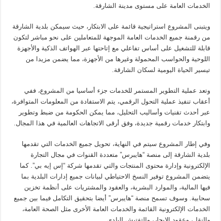
الخدمات العامة على مستوى مدينة الشارقة.
ويتبنى المشروع استراتيجية قائمة على الابتكار، حيث سيمكن بلدية الشارقة
من رقمنة جميع الخدمات العامة الموجهة للمتعاملين على نحو مباشر لتكون
قابلة للتشغيل على أساس تفاعلي مع إتاحتها عبر الهواتف الذكية والأجهزة
اللوحية والحواسب المحمولة وغيرها من الأجهزة، مما يضمن مزيدا من
تيسير الحياة اليومية لسكان الشارقة.
وتعد عملية التطوير المستمر للخدمات جزء أساسيا من المشروع، ففي
أعقاب تنفيذ عملية التحول الرقمي، يتم الاستفادة من المعلومات المتوافرة،
عبر أحدث تقنيات وأساليب التحليل، مما يمكن الحكومة من ضبط وتطوير
وابتكار خدمات رقمية جديدة، وفق أرقى الاتجاهات العالمية في هذا المجال.
وفي إطار المشروع سيتم في النهاية، تحويل جميع الخدمات التي تقدمها
بلدية الشارقة إلى منصة “هایبرس” متعددة القنوات في مجال التجارة
الإلكترونية وإدارة محتوى المنتجات والتي تقدمها شركة “إس إيه بي”. كما
يتضمن المشروع توفير النسخ الاحتياطي لبيانات جميع إدارات البلدیة بما
فيها المالية، والموارد البشرية، والعقود والمشتريات على أنظمة تخزين
سحابية. وسوف تسمح منصة “هایبرس” أيضا بتحقيق التكامل فيما بين جميع
الخدمات الإلكترونية القائمة والخدمات العامة الأخرى مثل الصحة العامة،
والنقل، وعقود الإيجار، والتفتيش البلدي.