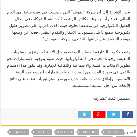
تجدر الإشارة إلى أن شركة “إیفوتك” التي تأسست في وقت سابق من العام
الحالي، قد تبوأت بسرعة مكانتها الرائدة، كأحد أهم الشركات في مجال
الحلول التكنولوجية في منطقة الخليج، حيث أكدت قدرتها على تطوير حلول
تكنولوجية تتمتع بأعلى مستويات الابتكار والتقدم التقني، فضلا عن وضعها
موضع التطبيق عبر ذراعها التنفيذي، شركة “إیفوجلف”.
وتضع حكومة الشارقة القضاية المجتمعية مثل الاستدامة وتعزيز مستويات
المعيشة وجودة الحياة في قمة أولوياتها، حيث تقوم بتوجيه الاستثمارات نحو
تطوير الإمكانيات البيئية والاجتماعية والثقافية للإمارة. وقد تبلور هذا الاهتمام
بالفعل في صورة العديد من المبادرات والاستثمارات لتوسيع ومد البنية
الأساسية، وإطلاق خدمات عامة جديدة ووضع استراتيجيات تعتمد على نتائج
الأبحاث من أجل التنمية المستقبلية.
المصدر: بلدية الشارقة
الوسوم
FEATURE
EVOTEQ
EVOTEQ
EVOGULF
EVOGULF