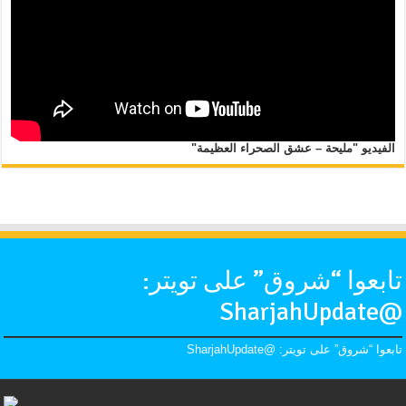
الفيديو "مليحة – عشق الصحراء العظيمة"
تابعوا “شروق” على تويتر:
@SharjahUpdate
تابعوا “شروق” على تويتر: @SharjahUpdate