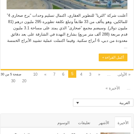
أعلنت شركة “الثريا” للتطوير العقاري، اكتمال تسليم وحدات “برج صحارى 4”
للمالكين، وهو يتألف من 33 طابقاً وتبلغ تكلفة تطويره 295 مليون درهم (81
مليون دولار). وسيضم مجمع “صحارى” الذي يمتد على مساحة 3.1 مليون
قدم مربعة (288 ألف متر مربع) بشارع النهدة في الشارقة على بعد دقائق
معدودة من دبي، 6 أبراج سكنية. وفيما اكتملت عملية تشييد الأبراج الخمسة
...
أكمل القراءة »
5
« الأولى
...
«
3
4
6
7
»
10
صفحة 5 من 30
30
20
...
الأخيرة »
العربية
الأخيرة
الأشهر
تعليقات
الوسوم