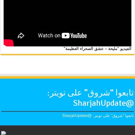
الفيديو "مليحة – عشق الصحراء العظيمة"
تابعوا “شروق” على تويتر:
@SharjahUpdate
تابعوا “شروق” على تويتر: @SharjahUpdate