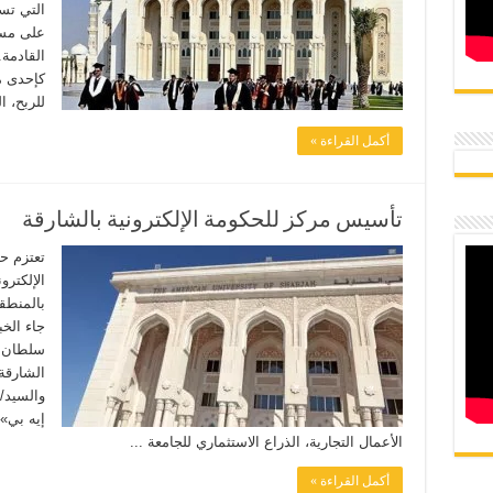
التي تس
على مست
كإحدى م
للربح، ا
أكمل القراءة »
تأسيس مركز للحكومة الإلكترونية بالشارقة
تعتزم ح
جاء الخ
سلطان ب
الشارقة،
والسيد/
إيه بي» 
الأعمال التجارية، الذراع الاستثماري للجامعة ...
أكمل القراءة »