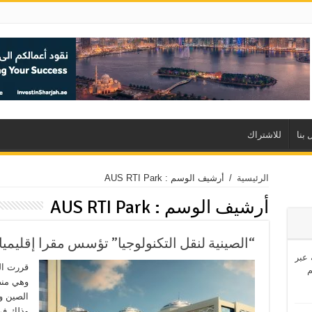
 بنا
للاشتراك
الرئيسية
/
أرشيف الوسم : AUS RTI Park
أرشيف الوسم :
AUS RTI Park
“الصينية لنقل التكنولوجيا” تؤسس مقرا إقليميا
اشئة عبر
قررت الش
وهي منصة
الصين وا
وذلك في 