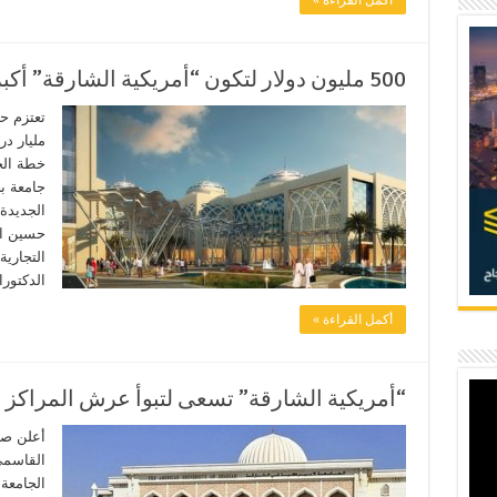
500 مليون دولار لتكون “أمريكية الشارقة” أكبر جامعة بحثية بالمنطقة
مليار د
جامعة بح
الجديدة
حسين ال
التجارية
الدكتورا
أكمل القراءة »
“أمريكية الشارقة” تسعى لتبوأ عرش المراكز ال
أعلن صا
القاسمي