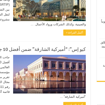
بين الش
لنقل ال
مشروعات
اً
والصينية، وكذلك الشركات ورواد الأعمال. ...
أكمل القراءة »
ر 2026” ينطلق
كيو إس”: “أميركية الشارقة” ضمن أفضل 10 جامعات عربية
ة
تقرير م
مجال الت
قائمة أك
“أميركية الشارقة” ...
أكمل القراءة »