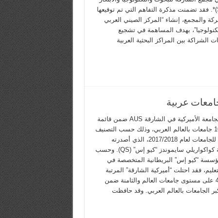
(SRTIP)*. فقد تضمنت مذكرة التفاهم التي تم توقيعها
ركة والمجمع، إنشاء “المركز الصيني العربي
تكنولوجيا”، بهدف المساهمة في تشجيع
 الشراكة بين المراكز البحثية العربية
جاءت الجامعة الأميركية في الشارقة AUS ضمن قائمة
أفضل 10 جامعات بالعالم العربي، وذلك حسب التصنيف
العالمي للجامعات لعام 2017/2018، الذي أصدرته
مؤسسة كواكواريلي سايموندز “كيو إس” (QS). وحسب
ؤسسة “كيو إس” البريطانية المتخصصة في
عليم، فقد احتلت “أميركية الشارقة” المرتبة
رقم 411 على مستوى جامعات العالم والثامنة ضمن
بر الجامعات بالعالم العربي. وقد حافظت