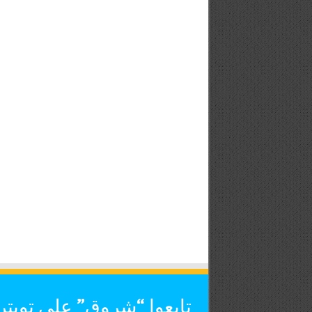
تابعوا “شروق” على تويتر