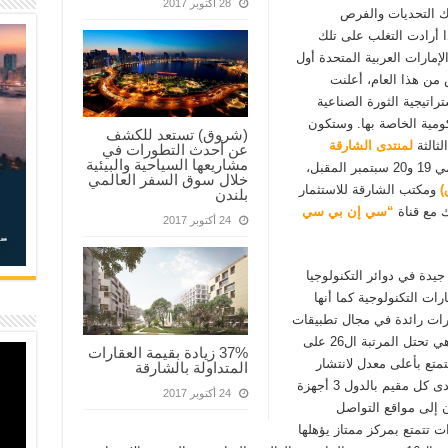
28 أكتوبر 2017
 التحديات والفرص
ذا أرادت التغلب على تلك
إمارات العربية المتحدة أول
 عام 2016. وفي مارس من هذا العام، أعلنت
تيجية الثورة الصناعية
كومية الخاصة بها. وستكون
(شروق) تستعد للكشف
لثالثة
لمنتدى الشارقة
عن أحدث التطورات في
مشاريعها السياحية والبيئية
، الذي سيتم عقده يومي 19 و20 سبتمبر المقبل،
خلال سوق السفر العالمي
)
ومكتب الشارقة للاستثمار
بلندن
ك مع قناة
“سي إن بي سي
24 أكتوبر 2017
جيدة في دوائر التكنولوجيا
ات التكنولوجية كما أنها
ارات رائدة في مجال تطبيقات
الحكومة الإلكترونية والخدمات الرقمية العامة، وهي تحتل المرتبة ال26 على
37% زيادة بقيمة العقارات
تمتع بأعلى معدل لانتشار
المتداولة بالشارقة
الإنترنت في العالم. وتشير الإحصاءات، إلى أن لدى كل مقيم بالدول 3 أجهزة
24 أكتوبر 2017
ن 88% منهم يدخلون إلى مواقع التواصل
ت تتمتع بمركز ممتاز يؤهلها