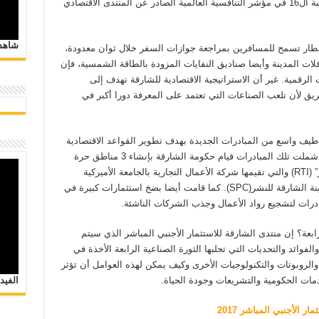
للمنافسة على الصعيد العالمي، حيث تحتل المرتبة ال16 في مؤشر التنافسية العالمية الصادر عن المنتدى الاقتصادي
شاهد 
طار تسمح للمسافرين بمراجعة جوازات السفر خلال ثوان معدودة،
خدمات الإنترنت عبر تكنولوجيا Wi-Fi بحافلات المدينة وأيضا صناديق النفايات المزودة بالطاقة الشمسية، فإن
 الرقمية. غير أن الاستراتيجية الاقتصادية للشارقة تهدف إلى
ريق لأن تلعب الصناعات التي تعتمد على المعرفة دورا أكبر في
 طيف واسع من المبادرات الجديدة بهدف تطوير القواعد الاقتصادية
إلى اقتصاد يعتمد على الابتكار والتكنولوجيا. وقد شملت تلك المبادرات قيام حكومة الشارقة بإنشاء 3 مناطق حرة
جديدة: المنطقة الحرة “للبحوث والتقنية والابتكار” (RTI) والتي تقيمها شركة الأعمال التجارية بالجامعة الأميركية
بالشارقة، ومدينة الشارقة للإعلام (شمس)، ومدينة الشارقة للنشر(SPC). كما قامت أيضا بضخ استثمارات كبيرة في
ادرات لتشجيع رواد الأعمال وجذب الشركات الناشئة.
ابعة؟ إن منتدى الشارقة للاستثمار الأجنبي المباشر الذي سيتم
ائد والتحديات التي تجلبها الثورة الصناعية الرابعة الأخذة في
والروبوتات والتكنولوجيات الأخرى وكيف يمكن لهذه العوامل أن تؤثر
الفيد
مات الحكومية والتشريعات وجودة الحياة.
الأجنبي المباشر 2017