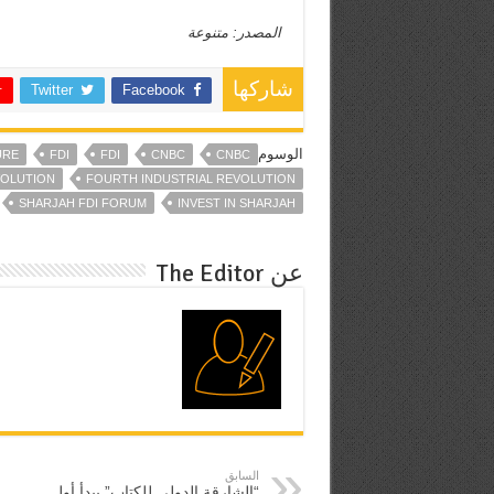
المصدر: متنوعة
شاركها
Twitter
Facebook
الوسوم
URE
FDI
FDI
CNBC
CNBC
VOLUTION
FOURTH INDUSTRIAL REVOLUTION
SHARJAH FDI FORUM
INVEST IN SHARJAH
عن The Editor
السابق
“الشارقة الدولي للكتاب” يبدأ أول