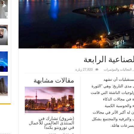
صناعية الرابعة
,
الفعاليات والمؤتمرات
27,820 زيارة
مقالات مشابهة
لمستقبليات أن تشهد
 مدى التاريخ: وهي “الثورة
نولوجيات الناشئة التي قامت
 في مجالات الذكاء
ء والحوسبة الكمية
ن له أكبر الأثر في مجالات
(شروق) تشارك في
 والترفيه والمجتمع بشكل
المنتدى العالمي للأعمال
بسرعات هائلة.
في تورونتو بكندا