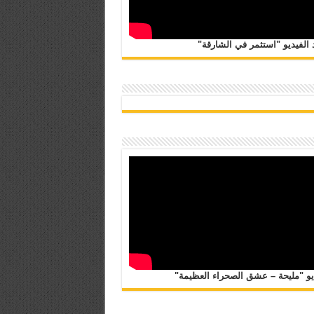
الفيديو "استثمر في الشارقة"
يو "مليحة – عشق الصحراء العظيمة"