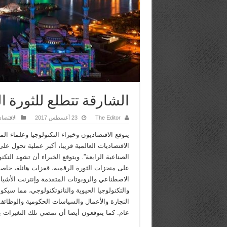
الشارقة تتطلع للثورة ال
The Editor
23 أغسطس 2017
الاقتصاد
يتوقع الاقتصاديون وخبراء التكنولوجيا وعلماء ا
الاقتصاديات العالمية قريبا، أكبر عملية تحول على
الصناعية الرابعة”. ويتوقع الخبراء أن تشهد التك
على منجزات الثورة الرقمية، قفزات هائلة، خاصة
الاصطناعي والروبوتات المتقدمة وإنترنت الأشيا
والتكنولوجيا الحيوية والنانوتكنولوجي، مما سيكو
التجارة والأعمال والسياسات الحكومية والوظائف
عام. كما يتوقعون أيضا أن تمضي تلك التغيرات 