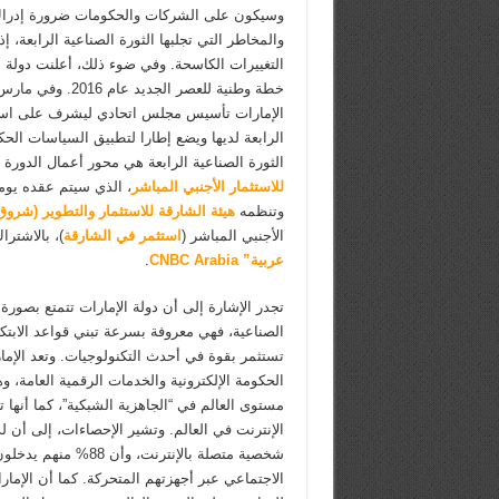
وسيكون على الشركات والحكومات ضرورة إدراك
والمخاطر التي تجلبها الثورة الصناعية الرابعة، إ
التغييرات الكاسحة. وفي ضوء ذلك، أعلنت دولة ال
خطة وطنية للعصر الجديد
الإمارات تأسيس مجلس اتحادي ليشرف على استرا
الرابعة لديها ويضع إطارا لتطبيق السياسات الح
الثورة الصناعية الرابعة هي محور أعمال الدورة ا
للاستثمار الأجنبي المباشر
وتنظمه
هيئة الشارقة للاستثمار والتطوير (شروق
الأجنبي المباشر (
استثمر في الشارقة
)، بالاشترا
عربية” CNBC Arabia
.
تجدر الإشارة إلى أن دولة الإمارات تتمتع بصورة 
الصناعية، فهي معروفة بسرعة تبني قواعد الابتكار
تستثمر بقوة في أحدث التكنولوجيات. وتعد الإم
مستوى العالم في “الجاهزية الشبكية”، كما أنها ت
شخصية متصلة بالإنترنت، وأ
الاجتماعي عبر أجهزتهم المتحركة. كما أن الإمارا