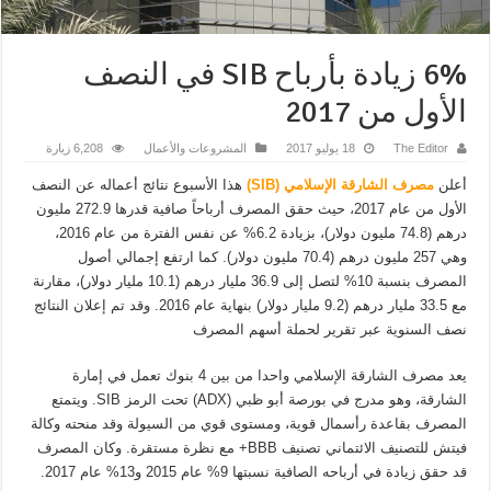
6% زيادة بأرباح SIB في النصف
الأول من 2017
The Editor
18 يوليو 2017
المشروعات والأعمال
6,208 زيارة
أعلن
مصرف الشارقة الإسلامي (SIB)
هذا الأسبوع نتائج أعماله عن النصف
الأول من عام 2017، حيث حقق المصرف أرباحاً صافية قدرها 272.9 مليون
درهم (74.8 مليون دولار)، بزيادة 6.2% عن نفس الفترة من عام 2016،
وهي 257 مليون درهم (70.4 مليون دولار). كما ارتفع إجمالي أصول
المصرف بنسبة 10% لتصل إلى 36.9 مليار درهم (10.1 مليار دولار)، مقارنة
مع 33.5 مليار درهم (9.2 مليار دولار) بنهاية عام 2016. وقد تم إعلان النتائج
نصف السنوية عبر تقرير لحملة أسهم المصرف
يعد مصرف الشارقة الإسلامي واحدا من بين 4 بنوك تعمل في إمارة
الشارقة، وهو مدرج في بورصة أبو ظبي (ADX) تحت الرمز SIB. ويتمتع
المصرف بقاعدة رأسمال قوية، ومستوى قوي من السيولة وقد منحته وكالة
فيتش للتصنيف الائتماني تصنيف BBB+ مع نظرة مستقرة. وكان المصرف
قد حقق زيادة في أرباحه الصافية نسبتها 9% عام 2015 و13% عام 2017.