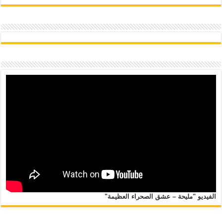
الفيديو "مليحة – عشق الصحراء العظيمة"