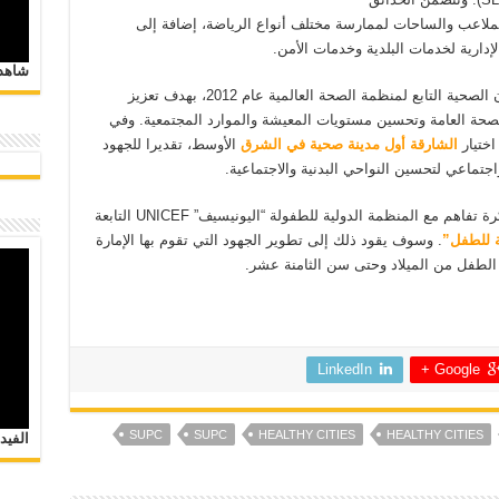
ملاعب والساحات لممارسة مختلف أنواع الرياضة، إضافة إلى
إدارية لخدمات البلدية وخدمات الأمن.
شاهد 
وكانت حكومة الشارقة قد انضمت لبرنامج المدن الصحية التابع لمنظمة الصحة العالمية عام 2012، بهدف تعزيز
الصحة العامة وتحسين مستويات المعيشة والموارد المجتمعية. وفي
الشارقة أول مدينة صحية في الشرق
الأوسط، تقديرا للجهود
اجتماعي لتحسين النواحي البدنية والاجتماعية.
وقد قامت حكومة الشارقة عام 2011 بتوقيع مذكرة تفاهم مع المنظمة الدولية للطفولة “اليونيسيف” UNICEF التابعة
 للطفل”
. وسوف يقود ذلك إلى تطوير الجهود التي تقوم بها الإمارة
الطفل من الميلاد وحتى سن الثامنة عشر.
LinkedIn
Google +
SUPC
SUPC
HEALTHY CITIES
HEALTHY CITIES
الفيد