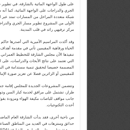
على طول الواجهة المائية بالشارقة، في تطوي
الجري والدراجات على الواجهة المائية، كما أنه 
شبكة متعددة المراحل من المسارات تمتد عبر ا
الأولى من المشروع تطوير مسار الجري والدراج
مركز ترفيهي رائد في قلب المدينة.
وقد أكدت المراسيم الأميرية التي أصدرها حاكم
الحياة ورفاهية المقيمين تأتي في مقدمة أهداف
تنفيذها الأن مجلس الشارقة للتخطيط العمراني.
التي تعتمد على نتائج الأبحاث والدراسات، على
المصممة خصيصا لتحقيق تنمية مستدامة في البنية
للمقيمين أو الزائرين فضلا عن تعزيز صورة الإما
وتتضمن المشروعات الجديدة للمجلس إقامة ج
طراز، تشتمل على مرافق لخدمة كبار السن وذوي
جانب مواقف للباصات مكيفة الهواء ومزودة بقوائ
أحدث التكنوجيات.
من ناحية أخرى، فقد بدأت الشارقة العام الما
حدائق ومنتزهات في العديد من المناطق الصناعية