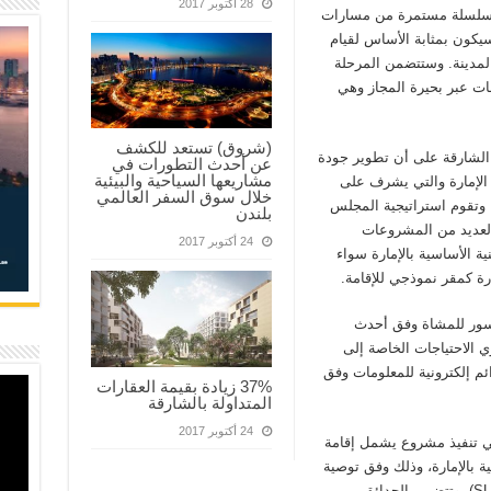
28 أكتوبر 2017
ر سلسلة مستمرة من مسارات
سيكون بمثابة الأساس لقيام
لمدينة. وستتضمن المرحلة
ات عبر بحيرة المجاز وهي
(شروق) تستعد للكشف
 الشارقة على أن تطوير جودة
عن أحدث التطورات في
مشاريعها السياحية والبيئية
 الإمارة والتي يشرف على
خلال سوق السفر العالمي
 وتقوم استراتيجية المجلس
بلندن
 العديد من المشروعات
24 أكتوبر 2017
 الأساسية بالإمارة سواء
رة كمقر نموذجي للإقامة.
سور للمشاة وفق أحدث
 الاحتياجات الخاصة إلى
م إلكترونية للمعلومات وفق
37% زيادة بقيمة العقارات
المتداولة بالشارقة
24 أكتوبر 2017
ضي تنفيذ مشروع يشمل إقامة
 بالإمارة، وذلك وفق توصية
من هيئة تطوير معايير العمل في الشارقة (SLSDA). وتتضمن الحدائق