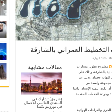
 التخطيط العمراني بالشارقة
17,695 زيارة
مقالات مشابهة
مشروع تطوير مسارات
ائية بالشارقة، وذلك على
سيربط في النهاية عجمان ودبي عبر
ر مجموعة واسعة من
 أن يكون تنمية الإنسان دائما
اة وجودة الخدمات المقدمة
(شروق) تشارك في
المنتدى العالمي للأعمال
في تورونتو بكندا
جري والدراجات الهوائية