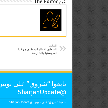
عن The Editor
السابق
الحواي للإطارات تقيم مركزا
لوجيستيا بالشارقة
تابعوا “شروق” على تويتر
@SharjahUpdate
تابعوا “شروق” على تويتر: @SharjahUpdate