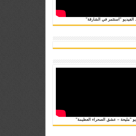
الفيديو "استثمر في الشارقة"
يو "مليحة – عشق الصحراء العظيمة"