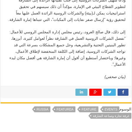
ودعا شهيل الشركات الروسية إلى جلب تقنياتها الرائدة إلى الشارقة
لتطوير القطاع البيئي في الإمارة، مؤكداً أن ذلك سيسهم في تحقيق
استراتيجيات يمكن لـ(بيئة) والشركات الروسية الرائدة العمل عليها معاً
لتحقيق رؤية “إرسال صفر نفايات إلى المكبات”، التي تتبناها إمارة الشارقة.
إلى ذلك، قال صالح العرود، رئيس مجلس إدارة المجلس الروسي للأعمال:
“تفضل الشركات الروسية العمل في الشارقة نظراً لعوامل كثيرة، أبرزها،
تطور البنيتين التحتية والتشريعية، وحل جميع المشكلات بسرعة التي قد
تواجه الشركات الروسية، إضافة إلى الكلفة المنخفضة لإطلاق الأعمال،
وغيرها؛ وباختصار أستطيع أن أقول أن إمارة الشارقة هي أفضل مكان لبدء
الأعمال”.
(بيان صحفي)
الوسوم
RUSSIA
FEATUREA
FEATURE
EVENTS
غرفة تجارة وصناعة الشارقة