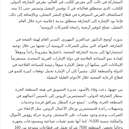
المشاركة في ثالث أكبر معرض للكتب في العالم، معرض الشارقة الدولي
للكتاب، الذي ستنطلق فعالياته في 2 نوفمبر المقبل وتستمر حتى 11 منه،
لاستكشاف الفرص المتوافرة في قطاع النشر المحلي، وبالإضافة إلى ذلك،
فإننا نود الإشارة إلى الشارقة ستطلق مدينة إعلامية حرة خلال العام
المقبل، تصلح لتوفير أرضية راسخة للشركات الروسية”.
بدوره، أوضح الدكتور عبدالعزيز المهيري، المدير العام لهيئة الصحة في
الشارقة، الفوائد التي يمكن للشركات الروسية أن تجنيها من خلال توجيه
استثماراتها إلى مدينة الشارقة الصحية، باعتبارها مشروعاً رائداً ومؤهلاً
لقيادة نمو السياحة العلاجية في دولة الإمارات العربية المتحدة، مستعرضاً
الإمكانات التي يمكنها أن تجعل الإمارة سوقاً رئيسة للسياحة العلاجية في
الدولة والمنطقة ككل، مشيراً إلى أن الإمارة تحمل توقعات كبيرة للنمو في
قطاع الرعاية الصحية خلال الأعوام القليلة المقبلة.
من جهتها، دعت وفاء بالأسود، مديرة التسويق في هيئة المنطقة الحرة
بمطار الشارقة الدولي، المستثمرين الروس إلى تأسيس أعمالهم في
المنطقة الحرة، وقالت: “تتمتع حرة المطار بمرافق فريدة وخدمات
وتسهيلات رائدة للمستثمرين ورجال الأعمال الروس، مثل الإعفاء من
الضرائب، وعدم وجود مقيدات على الاستثمار، وحرية حركة رؤوس الأموال،
والملكية بنسبة 100%، كما أنها تضم تقنيات صناعية ومستودعات مجهزة،
وحالياً تحتضن المنطقة 7500 شركة تعمل في قطاعات متنوعة من 160