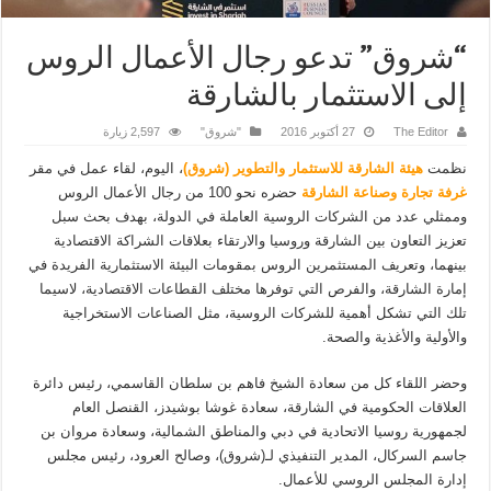
“شروق” تدعو رجال الأعمال الروس
إلى الاستثمار بالشارقة
The Editor
27 أكتوبر 2016
"شروق"
2,597 زيارة
نظمت
هيئة الشارقة للاستثمار والتطوير (شروق)
، اليوم، لقاء عمل في مقر
غرفة تجارة وصناعة الشارقة
حضره نحو 100 من رجال الأعمال الروس
وممثلي عدد من الشركات الروسية العاملة في الدولة، بهدف بحث سبل
تعزيز التعاون بين الشارقة وروسيا والارتقاء بعلاقات الشراكة الاقتصادية
بينهما، وتعريف المستثمرين الروس بمقومات البيئة الاستثمارية الفريدة في
إمارة الشارقة، والفرص التي توفرها مختلف القطاعات الاقتصادية، لاسيما
تلك التي تشكل أهمية للشركات الروسية، مثل الصناعات الاستخراجية
والأولية والأغذية والصحة.
وحضر اللقاء كل من سعادة الشيخ فاهم بن سلطان القاسمي، رئيس دائرة
العلاقات الحكومية في الشارقة، سعادة غوشا بوشيدز، القنصل العام
لجمهورية روسيا الاتحادية في دبي والمناطق الشمالية، وسعادة مروان بن
جاسم السركال، المدير التنفيذي لـ(شروق)، وصالح العرود، رئيس مجلس
إدارة المجلس الروسي للأعمال.