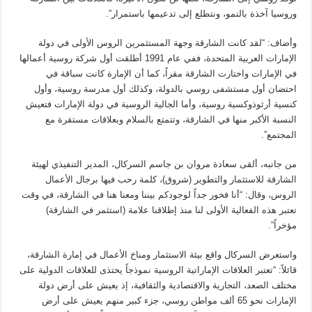
وروسيا آخذة بالنمو، ونتطلع إلى تدعيمها باستمرار”.
وأضاف: “لقد كانت الشارقة وجهة المستثمرين الروس الأولى في دولة
الإمارات العربية المتحدة، ففي عام 1991 أطلقت أول شركة روسية أعمالها
في الإمارات واختارت الشارقة مقراً، كما أن الإمارة كانت سباقة في
احتضان أول مستشفى روسي بالدولة، وكذلك أول مدرسة روسية، وأول
كنسية أرثوذوكسية روسية، وأما الجالية الروسية في دولة الإمارات فتعيش
النسبة الأكبر منها في الشارقة، وتتمتع بالسلام وبعلاقات مستقرة مع
المجتمع”.
من جانبه، ألقى سعادة مروان بن جاسم السركال، المدير التنفيذي لهيئة
الشارقة للاستثمار والتطوير (شروق)، كلمة رحب فيها برجال الأعمال
الروس، وقال: “أنا فخور جداً لوجودكم بيننا ومعنا هنا في الشارقة، في وقت
تعتبر هذه الفعالية الأولى لنا منذ إطلاقنا علامة (استثمر في الشارقة)
مؤخراً”.
واستعرض السركال واقع بيئة الاستثمار ومناخ الأعمال في إمارة الشارقة،
قائلاً: “تعتبر العلاقات الإماراتية الروسية نموذجاً يحتذى للعلاقات الدولية على
مختلف الصعد، التجارية والاقتصادية والثقافية، إذ يعيش على أرض دولة
الإمارات نحو 65 ألف مواطن روسي، جزء كبير منهم يعيش على أرض