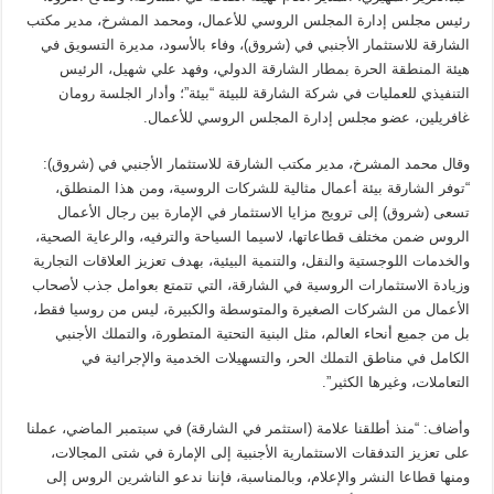
رئيس مجلس إدارة المجلس الروسي للأعمال، ومحمد المشرخ، مدير مكتب
الشارقة للاستثمار الأجنبي في (شروق)، وفاء بالأسود، مديرة التسويق في
هيئة المنطقة الحرة بمطار الشارقة الدولي، وفهد علي شهيل، الرئيس
التنفيذي للعمليات في شركة الشارقة للبيئة “بيئة”؛ وأدار الجلسة رومان
غافريلين، عضو مجلس إدارة المجلس الروسي للأعمال.
وقال محمد المشرخ، مدير مكتب الشارقة للاستثمار الأجنبي في (شروق):
“توفر الشارقة بيئة أعمال مثالية للشركات الروسية، ومن هذا المنطلق،
تسعى (شروق) إلى ترويج مزايا الاستثمار في الإمارة بين رجال الأعمال
الروس ضمن مختلف قطاعاتها، لاسيما السياحة والترفيه، والرعاية الصحية،
والخدمات اللوجستية والنقل، والتنمية البيئية، بهدف تعزيز العلاقات التجارية
وزيادة الاستثمارات الروسية في الشارقة، التي تتمتع بعوامل جذب لأصحاب
الأعمال من الشركات الصغيرة والمتوسطة والكبيرة، ليس من روسيا فقط،
بل من جميع أنحاء العالم، مثل البنية التحتية المتطورة، والتملك الأجنبي
الكامل في مناطق التملك الحر، والتسهيلات الخدمية والإجرائية في
التعاملات، وغيرها الكثير”.
وأضاف: “منذ أطلقنا علامة (استثمر في الشارقة) في سبتمبر الماضي، عملنا
على تعزيز التدفقات الاستثمارية الأجنبية إلى الإمارة في شتى المجالات،
ومنها قطاعا النشر والإعلام، وبالمناسبة، فإننا ندعو الناشرين الروس إلى