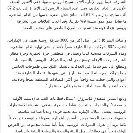
الشارقة، فيما يزور الإمارة آلاف السياح الروس سنوياً، ففي الأشهر التسعة
الأولى من العام الجاري، وصل عدد السياح الروس إلى الإمارة إلى نحو 67.2
ألف سائح، مقارنة بـ 61.8 ألف سائح خلال الفترة نفسها من العام الماضي،
ما يعادل نمواً نمواً بنسبة 9% تقريباً، وقد أخذت العلاقات بين الشارقة
وروسيا تزداد قوة منذ تسعينات القرن الماضي على مختلف الصعد.
وأضاف السركال: “من أصل أكثر من 3000 شركة روسية تعمل في الإمارات،
اختارت 607 شركات منها الشارقة مقراً لأعمالها حتى نهاية العام الماضي،
وهذه الشركات مسجلة لدينا وتعمل في منطقتي حرة الحمرية وحرة مطار
الشارقة، وهذه الأرقام توضح مدى أهمية الشركات الروسية بالنسبة لنا،
ونتطلع إلى نمو شامل في العلاقات بالشكل الذي يلبي طموحات الجانبين،
وبما يتواكب مع حالة النمو المتسارع التي يشهدها اقتصاد الشارقة منذ
أعوام، والتي جعلت منه واحداً من أكثر اقتصادات المنطقة نضجاً وجاذبية،
وأحد أفضلها بالنسبة للعائد المتوقع على الاستثمار.”
وتابع المدير التنفيذي لـ(شروق): “تشكل قطاعات الصناعة (لاسيما الأولية
والمعدنية)، والخدمات والتجارة، نقاط جذب رئيسة في الشارقة للاستثمارات
الروسية، بفضل امتلاك الإمارة بنية تحتية فريدة ومدناً صناعية شاسعة
وتسهيلات تسمح للمستثمرين بتأسيس أعمالهم بسهولة والتوسع فيها لاحقاً،
لكننا نريد أن نعرف الشركات الروسية أيضاً بأننا نمتلك مجموعة من الفرص
الواعدة جداً في قطاعات مثل البيئة والصحة والسياحة البيئية والرياضة،