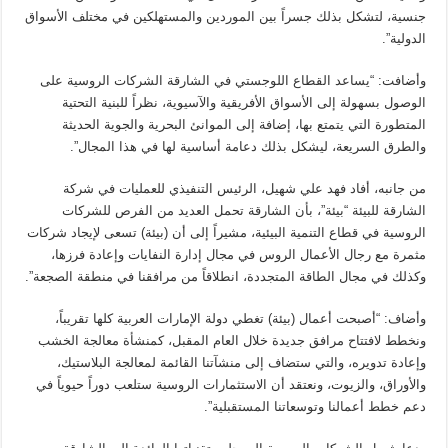
جنسية، لتشكل بذلك جسراً بين الموردين والمستهلكين في مختلف الأسواق
الدولية”.
وأضافت: “يساعد القطاع اللوجستي في الشارقة الشركات الروسية على
الوصول بسهولة إلى الأسواق الأفريقية والآسيوية، نظراً للبنية التحتية
المتطورة التي يتمتع بها، إضافة إلى الموانئ البحرية والجوية الحديثة
والطرق السريعة، ليشكل بذلك دعامة أساسية لها في هذا المجال”.
من جانبه، أفاد فهد علي شهيل، الرئيس التنفيذي للعمليات في شركة
الشارقة للبيئة “بيئة”، بأن الشارقة تحمل العديد من الفرص للشركات
الروسية في قطاع التنمية البيئية، مشيراً إلى أن (بيئة) تسعى لإيجاد شركات
مثمرة مع رجال الأعمال الروس في مجال إدارة النفايات وإعادة فرزها،
وكذلك في مجال الطاقة المتجددة، انطلاقاً من مرافقنا في منطقة الصجعة”.
وأضاف: “أصبحت أعمال (بيئة) تغطي دولة الإمارات العربية كلها تقريباً،
ونخطط لافتتاح مرافق جديدة خلال العام المقبل، كمنشأة معالجة الخشب
وإعادة تدويره، والتي ستضاف إلى منشآتنا القائمة لمعالجة البلاستيك،
والأوراق، والزيوت، ونعتقد أن الاستثمارات الروسية ستلعب دوراً حيوياً في
دعم خطط أعمالنا وتوسعاتنا المستقبلية”.