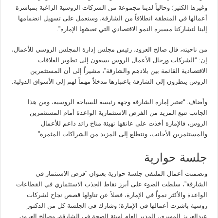
وغيرها الكثير؛ وحالياً لدينا مجموعة من الشركات الروسية الراغبة بمباشرة
أعمالها في المنطقة انطلاقاً من الشارقة، وسنعمل على تسهيل انضمامها
إلينا لتشاركنا مسيرة النمو الاقتصادي التي تعيشها الإمارة”.
من ناحيته، قال صالح العرود، رئيس مجلس إدارة المجلس الروسي للأعمال،
إن: “الشركات ورجال الأعمال الروس يسعون إلى تطوير العلاقات
الاقتصادية القائمة بين بلادهم والشارقة”، مشيراً إلى أن المستثمرين
الروس ينظرون إلى الشارقة باعتبارها مدخلاً مهماً لهم إلى الأسواق الدولية.
وأضاف: “تعتبر إمارة الشارقة وجهة رئيسة للسياحة الروسية، ومن هذا
الجانب تنبع المزيد من الفرص الاستثمارية الواعدة أمام المستثمرين
الروس، فالإمارة أخذت على عاتقها تهيئة مناخ رائد داعم للأعمال
والمستثمرين الأجانب، ونتطلع إلى المزيد من الشراكات المثمرة”.
جلسة حوارية
وتضمنت أعمال الملتقى جلسة حوارية بعنوان “فرص الاستثمار في
الشارقة”، سلطت الضوء على أبرز نقاط الجذب الاستثماري في القطاعات
الواعدة والأكثر نمواً في الإمارة، فضلاً عن تناولها قصص نجاح لشركات
روسية باشرت أعمالها في الإمارة؛ وشارك في الجلسة كل من الدكتور
عبدالعزيز المهيري، المدير العام لهيئة الصحة في الشارقة، وصالح العرود،