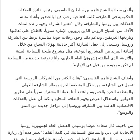
وألقى سعادة الشيخ فاهم بن سلطان القاسمي، رئيس دائرة العلاقات
الحكومية في الشارقة، كلمة افتتاحية رحب فيها بالحضور وأشاد متانة
العلاقات بين روسيا والشارقة، وقال: “تعتبر الشارقة وجهة رائدة لمئات
الآلاف من السياح الروس الذين يزورون الإمارة سنوياً، للاطلاع على ثقافتها
وتاريخها العريقين، ويدعم ذلك وجود رحلات جوية مباشرة تربط بين الشارقة
وروسيا، ونسعى إلى جعل الشارقة أكثر جاذبية لهؤلاء السياح من خلال
إضافة المزيد من المشاريع النوعية، مثل مشروع مليحة للسياحة البيئية
والأثرية، الذي أطلقته (شروق) العام الجاري، وأتاح نوعية جديدة من السياحة
لم تكن موجودة من قبل في الإمارة”.
وأضاف الشيخ فاهم القاسمي: “هناك الكثير من الشركات الروسية التي
تعمل في الشارقة، من خلال المنطقة الحرة بمطار الشارقة الدولي،
والمنطقة الحرة بالحمرية، واعتقد أننا بعملنا المشترك سوياً على تطوير
القوانين واستغلال الفرص وفهم الثقافة المحلية يمكننا أن نصل بالعلاقات
الاقتصادية القائمة بين الشارقة وروسيا إلى مراحل جديدة من النمو
والتوسع”.
من ناحيته، قال سعادة غوشا بوشيدز، القنصل العام لجمهورية روسيا
الاتحادية في دبي والمناطق الشمالية، في كلمة ألقاها: “تعتبر هذه أول زيارة
لوفد روسي إلى الشارقة، لكنها لن تكون الأخيرة، فالعلاقات بين الشارقة