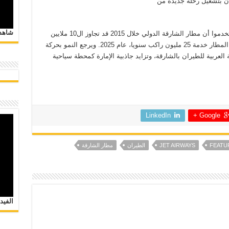
العربية للطيران بتشغيل رحلة جديدة من
شاهد 
تجدر الإشارة إلى إجمالي عدد الركاب الذين استخدموا أن مطار الشارقة الدولي خلال 2015 قد تجاوز ال10 ملايين
راكب، وذلك لأول مرة، كما تستهدف استراتيجية المطار خدمة 25 مليون راكب سنويا، عام 2025. ويرجع النمو بحركة
العربية للطيران بالشارقة، وتزايد جاذبية الإمارة كمحطة سياحية
LinkedIn
Google +
FEATU
JET AIRWAYS
الطيران
مطار الشارقة
الفيد