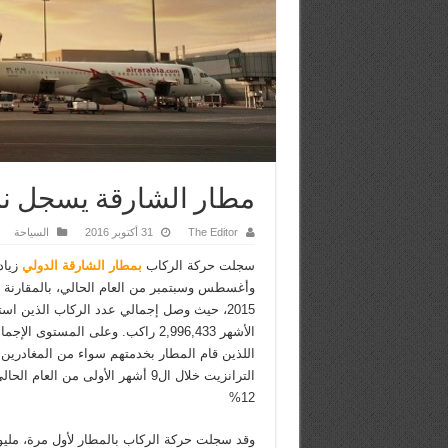
مطار الشارقة يسجل نم
The Editor
31 أكتوبر 2016
السياحة
سجلت حركة الركاب
بمطار الشارقة الدولي
وأغسطس وسبتمبر من العام الحالي، بالمقارنة 
2015، حيث وصل إجمالي عدد الركاب الذين اس
الأشهر 2,996,433 راكب. وعلى المستوى 
اللذين قام المطار بخدمتهم سواء من المغادرين أ
12%
وقد سجلت حركة الركاب بالمطار لأول مرة، م