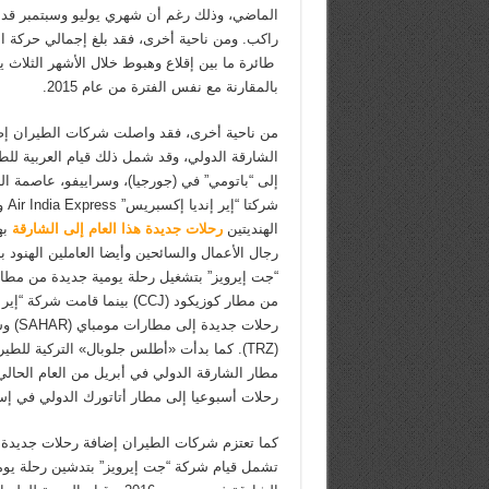
الماضي، وذلك رغم أن شهري يوليو وسبتمبر قد س
بالمقارنة مع نفس الفترة من عام 2015.
من ناحية أخرى، فقد واصلت شركات الطيران إض
الشارقة الدولي، وقد شمل ذلك قيام العربية لل
إلى “باتومي” في (جورجيا)، وسراييفو، عاصمة ا
الهنديتين
رحلات جديدة هذا العام إلى الشارقة
به
رجال الأعمال والسائحين وأيضا العاملين الهنود 
من مطار كوزيكود (CCJ) بينما قامت
(TRZ). كما بدأت «أطلس جلوبال» التركية لل
رحلات أسبوعيا إلى مطار أتاتورك الدولي في إ
كما تعتزم شركات الطيران إضافة رحلات جديدة خل
تشمل قيام شركة “جت إيرويز” بتدشين رحلة يومي