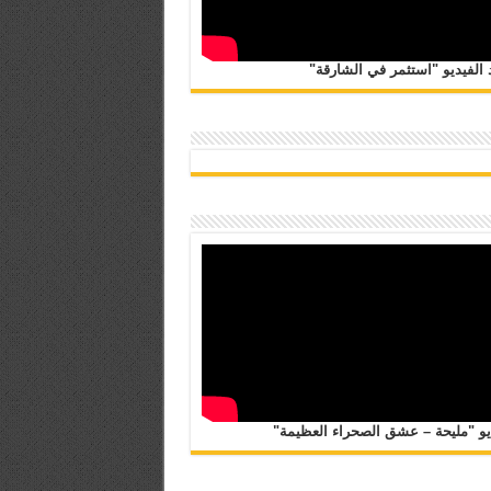
الفيديو "استثمر في الشارقة"
يو "مليحة – عشق الصحراء العظيمة"