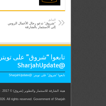
السابق
“شروق” تدعو رجال الأعمال الروس
إلى الاستثمار بالشارقة
تابعوا “شروق” على تويتر
@SharjahUpdate
تابعوا “شروق” على تويتر: @SharjahUpdate
هيئة الشارقة للاستثمار والتطوير (شروق) © 2017. جميع الحقوق محفوظة. حكومة الشارقة
26. All rights reserved. Government of Sharjah