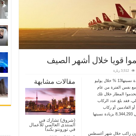
وا قويا خلال أشهر الصيف
3,512 زيارة
مقالات مشابهة
زيادة نسبتها13 % خلال يوليو
مع نفس الفترة من عام
تخدموا المطار خلال تلك
الإجمالي، فقد بلغ عدد الركاب
و القادمين أو ركاب
الترانزيت خلال ال9 أشهر الأولى من العام الحالي 8,344,293 بزيادة نسبتها
(شروق) تشارك في
المنتدى العالمي للأعمال
في تورونتو بكندا
ليون راكب خلال شهر أغسطس