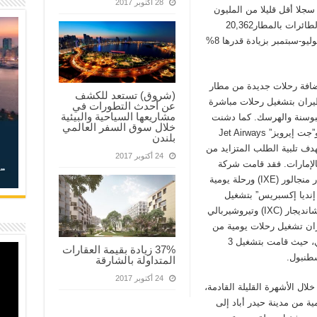
28 أكتوبر 2017
جلا أقل قليلا من المليون
راكب. ومن ناحية أخرى، فقد بلغ إجمالي حركة الطائرات بالمطار20,362
طائرة ما بين إقلاع وهبوط خلال الأشهر الثلاث يوليو-سبتمبر بزيادة قدرها 8%
افة رحلات جديدة من مطار
(شروق) تستعد للكشف
طيران بتشغيل رحلات مباشرة
عن أحدث التطورات في
مشاريعها السياحية والبيئية
لبوسنة والهرسك. كما دشنت
خلال سوق السفر العالمي
شركتا “إير إنديا إكسبريس” Air India Express و”جت إيرويز” Jet Airways
بلندن
دف تلبية الطلب المتزايد من
24 أكتوبر 2017
بالإمارات. فقد قامت شركة
“جت إيرويز” بتشغيل رحلة يومية جديدة من مطار منجالور (IXE) ورحلة يومية
 شركة “إير إنديا إكسبريس” بتشغيل
رحلات جديدة إلى مطارات مومباي (SAHAR) وشانديجار (IXC) وتيروشيربالي
طيران تشغيل رحلات يومية من
مطار الشارقة الدولي في أبريل من العام الحالي، حيث قامت بتشغيل 3
37% زيادة بقيمة العقارات
سطنبول.
المتداولة بالشارقة
24 أكتوبر 2017
ال الأشهرة القليلة القادمة،
ة من مدينة حيدر أباد إلى