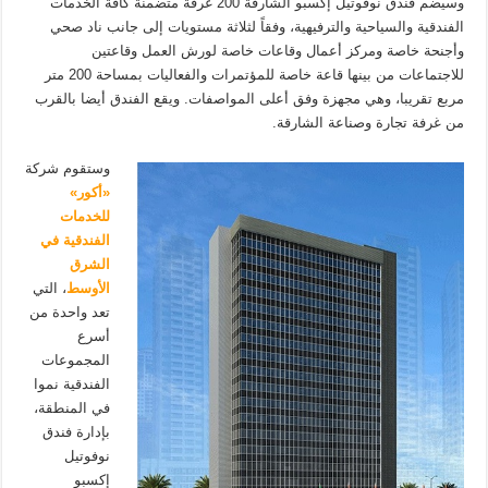
وسيضم فندق نوفوتيل إكسبو الشارقة 200 غرفة متضمنة كافة الخدمات
الفندقية والسياحية والترفيهية، وفقاً لثلاثة مستويات إلى جانب ناد صحي
وأجنحة خاصة ومركز أعمال وقاعات خاصة لورش العمل وقاعتين
للاجتماعات من بينها قاعة خاصة للمؤتمرات والفعاليات بمساحة 200 متر
مربع تقريبا، وهي مجهزة وفق أعلى المواصفات. ويقع الفندق أيضا بالقرب
من غرفة تجارة وصناعة الشارقة.
وستقوم شركة
«أكور»
للخدمات
الفندقية في
الشرق
الأوسط
، التي
تعد واحدة من
أسرع
المجموعات
الفندقية نموا
في المنطقة،
بإدارة فندق
نوفوتيل
إكسبو