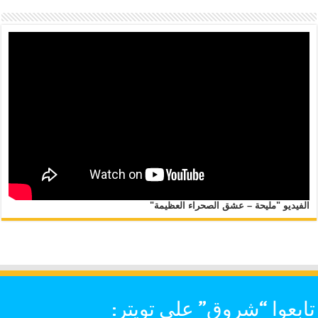
الفيديو "مليحة – عشق الصحراء العظيمة"
تابعوا “شروق” على تويتر: