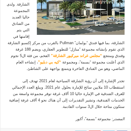
الشارقة. ولدى
المجموعة
حاليا العديد
من الفنادق
التي يتم
إقامتها في
الشارقة، بما فيها فندق “بولمان” Pullman بالقرب من مركز إكسبو الشارقة
الذي تقوم بإنشائه مجموعة “منازل” للتطوير العقاري، ويضم 188 غرفة
وفندق ومنتجع
“مجلس غراند ميركيور الشارقة”
الفخم، من فئة ال5 نجوم
الذي أعلنت مجموعة “بسمة”، ومجموعة
“كيه بي دبليو”
، إنشاءه العام
الماضي، وهو من الفنادق الفاخرة ويتمتع بواجهة على الشاطئ.
تجدر الإشارة إلى أن رؤية الشارقة السياحية لعام 2021 تهدف إلى
استقطاب 10 ملايين سائح للإمارة بحلول عام 2021. ويبلغ العدد الإجمالي
للغرف الفندقية في الإمارة حاليا 10 ألاف غرفة توفر مجموعة واسعة من
الخدمات الفندقية، وتشير التقديرات إلى أن هناك نحو 4 ألاف غرفة إضافية
ستكون متاحة خلال ال3 سنوات القادمة.
المصدر: مجموعة “بسمة”، أكور