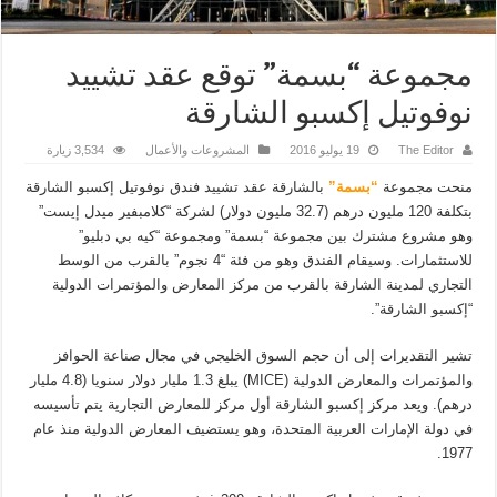
مجموعة “بسمة” توقع عقد تشييد
نوفوتيل إكسبو الشارقة
The Editor
19 يوليو 2016
المشروعات والأعمال
3,534 زيارة
منحت مجموعة
“بسمة”
بالشارقة عقد تشييد فندق نوفوتيل إكسبو الشارقة
بتكلفة 120 مليون درهم (32.7 مليون دولار) لشركة “كلامبفير ميدل إيست”
وهو مشروع مشترك بين مجموعة “بسمة” ومجموعة “كيه بي دبليو”
للاستثمارات. وسيقام الفندق وهو من فئة “4 نجوم” بالقرب من الوسط
التجاري لمدينة الشارقة بالقرب من مركز المعارض والمؤتمرات الدولية
“إكسبو الشارقة”.
تشير التقديرات إلى أن حجم السوق الخليجي في مجال صناعة الحوافز
والمؤتمرات والمعارض الدولية (MICE) يبلغ 1.3 مليار دولار سنويا (4.8 مليار
درهم). ويعد مركز إكسبو الشارقة أول مركز للمعارض التجارية يتم تأسيسه
في دولة الإمارات العربية المتحدة، وهو يستضيف المعارض الدولية منذ عام
1977.