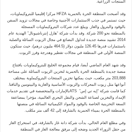
المنتجات الزراعية.
وقد أصبحت المنطقة الحرة بالحمرية HFZA مركزا إقليميا للبتروكيماويات،
حيث تستمر في جذب الاستثمارات الأجنبية وخاصة في مجالات تزويد السفن
بالوقود والبترول والغاز. ويبلغ عدد شركات البتروكيماويات المسجلة
بالمنطقة نحو 200 شركة. وقد بدأت شركة “هازل إنترناشيونال” الهندية عام
2014 تشييد منصة جديدة لتداول البضائع في مجال الزيوت السائلة والصلبة
باستثمارات قدرها 126.45 مليون دولار (464.5 مليون درهم)، حيث ستكون
المنصة الأولى في المنطقة في مجالات تقطير وهدرجة وفرز الزيوت.
وقد شهد العام الماضي أيضا، قيام مجموعة الخليج للبتروكيماويات بافتتاح
منصة جديدة بالمنطقة الحرة بالحمرية لتخزين الزيوت السائلة على مساحة
203,888 متر مكعب، حيث يمكنها تخزين المنتجات البتروكيماوية بمختلف
أنواعها مثل زيوت المحركات والزيوت الأساسية والغازية والبيتومين والنافتا.
كما قامت شركة “إيه تي إس
”
ATSبالإمارات والمتخصصة في تقديم خدمات
الإمداد والتخزين لصناعة الشحن والنقل البحري العالمية، مؤخرا بمضاعفة
السعة التخزينية الخاصة بالوقود والمواد الكيميائية السائلة في منصتها
بالمنطقة الحرة بميناء الحمرية بالشارقة إلى 42 ألف متر مكعّب.
وفي مطلع العام الحالي، بدأت شركة دانة غاز بالشارقة، في استخراج الغاز
من حقل الزوراء الجديد وضخه إلى مرفق معالجة الغاز في المنطقة