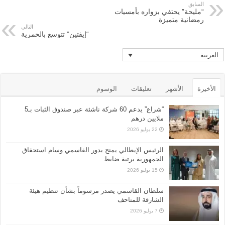
السابق
“مليحة” يحتفي بزواره بأمسيات
رمضانية متميزة
التالي
“إيفتين” تتوسع بالحمرية
العربية
الأخيرة
الأشهر
تعليقات
الوسوم
“شراع” يدعم 60 شركة ناشئة عبر صندوق الثبات بـ5
ملايين درهم
22 يوليو 2026
الرئيس الإيطالي يمنح بدور القاسمي وسام استحقاق
الجمهورية برتبة ضابط
15 يوليو 2026
سلطان القاسمي يصدر مرسوماً بشأن تنظيم هيئة
الشارقة للمتاحف
7 يوليو 2026