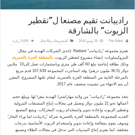
رادييانت تقيم مصنعا ل”تقطير
الزيوت” بالشارقة
The Editor
29 يونيو 2016
المشروعات والأعمال
2,930 زيارة
تعتزم مجموعة “رادييانت” Radiant -إحدى الشركات الهندية في مجال
البتروكيماويات- إنشاء مشروع لتقطير الزيوت،
بالمنطقة الحرة بالحمرية
،
وذلك بطاقة إنتاجية تبلغ 60 ألف طن متري وباستثمارات تصل إلى10 ملايين
دولار (36.5 مليون درهم). وقد استأجرت المجموعة 107,639 قدم مربع
بالمرحلة الثانية من المنطقة الحرة بالحمرية، ليقام عليها المشروع، المقرر
أن يتم الانتهاء من تشييده منتصف عام 2017.
تتخذ مجموعة “رادييانت” من ولاية مهاراشترا الهندية مقرا لها، ويبلغ حجم
أعمالها نحو 21 مليون دولار وتعمل في مجالات إنتاج المشتقات البترولية
وتقطير الزيوت وإعادة تدوير واستخدام زيوت المحركات. ويتبع المصنع
الجديد للمجموعة بالمنطقة الحرة بالحمرية شركة “رادييانت لما وراء البحار”
وسوف يقوم بمعالجة وإعادة تدوير واستخدام الزيوت الأساسية بدرجات
مختلفة، كما يعتزم إنتاج المذيبات التي تدخل في مجالات الطلاء وتصنيع