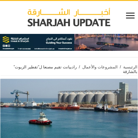
الرئيسية
/
المشروعات والأعمال
/
رادييانت تقيم مصنعا ل”تقطير الزيوت”
بالشارقة