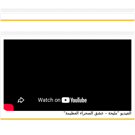
الفيديو "مليحة – عشق الصحراء العظيمة"