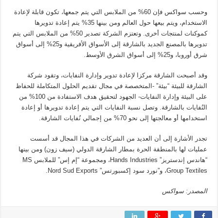
وحسب سواكس فإن 60% من الملابس التي يتم جمعها، تكون قابلة لإعادة
الاستخدام، ويتم بيعها حول العالم ومن بينها 35% يتم إعادة تدويرها
كموكنات لمنتجات أخرى. وتعتزم الشركة تصدير 50% من الملابس التي يتم
تدويرها بالمصنع الجديد بالشارقة إلى الأسواق الأفريقية و25% إلى أسواق
شرق أوروبا، و25% إلى أسواق الشرق الأوسط.
وقد أصبحت الشارقة مركزا لإعادة تدوير وإدارة النفايات، وتقود شركة
الشارقة للبيئة “بيئة” -المتخصصة في مجال تقديم الحلول المتكاملة للحفاظ
على البيئة وإدارة النفايات- الجهود لتحقيق هدف الاستفادة من 100% من
النُفايات بالشارقة. وتصل نسبة النفايات التي يتم إعادة تدويرها أو إعادة
استخدامها أو معالجتها إلى نحو 70% من إجمالي نُفايات الشارقة.
تجدر الأشارة إلى أن العديد من الشركات في هذا المجال قد أسست
عمليات لها بالمنطقة الحرة بمطار الشارقة الدولي (سيف زون) ومن بينها
“هاندس إندستريز” Hands Industries، ومجموعة “إم إس” للملابس MS
Group Textiles، و”نورد سود إكسبورتس” Nord Sud Exports.
المصدر: سواكس