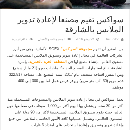
سواكس تقيم مصنعا لإعادة تدوير
الملابس بالشارقة
The Editor
22 يونيو 2016
المشروعات والأعمال
6,417 زيارة
من المقرر أن تقوم
مجموعة “سواكس”
SOEX الألمانية، وهي من أبرز
الشركات العالمية في مجال إعادة تدوير وتسويق الملابس المستخدمة على
مستوى العالم– بإنشاء مصنع لها في
المنطقة الحرة بالحمرية
، بإمارة
الشارقة. تبلغ استثمارات المصنع الجديد5 مليارات يورو (21 مليار درهم)
ومن المقرر افتتاحه منتصف عام 2017. يمتد المصنع على مساحة 322,917
قدم مربع (30 ألف متر مربع) ويوفر فرص عمل لما بين 300 إلى 400
موظف.
تعمل سواكس في مجال إعادة تدوير الملابس والمنسوجات المستعملة منذ
أكثر من 30 سنة، ويشتغل بها اليوم أكثر من1,000 موظف في مصانعها حول
العالم، حيث تقوم بتسويق الملابس المستخدمة لأكثر من 90 دولة على
المستوى العالمي. وتشمل عملياتها كافة الأمور الخاصة بالملابس، من جمع
وإعادة تدوير وتسويق وإعادة استخدام، على امتداد 6 قارات.