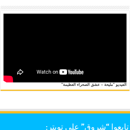
الفيديو "مليحة – عشق الصحراء العظيمة"
تابعوا “شروق” على تويتر: