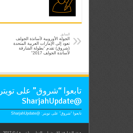
السابق
الجولة الأوروبية لأساتذة الجولف
تعود إلى الإمارات العربية المتحدة
(شروق) تقدم “بطولة الشارقة
لأساتذة الجولف 2017”
تابعوا “شروق” على تويتر
@SharjahUpdate
تابعوا “شروق” على تويتر: @SharjahUpdate
هيئة الشارقة للاستثمار والتطوير (شروق) © 2017. جميع الحقوق محفوظة. حكومة الشارقة