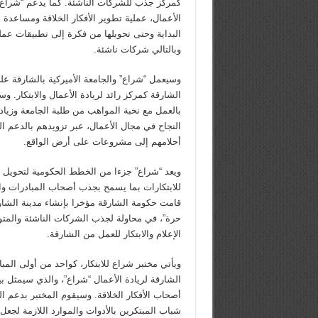
كمركز جذب للشركات الناشئة. كما يدعم “شراع” ك
الأعمال، عملية تطوير الأفكار الخلاقة ومساعدة
البداية وحتى تحويلها من فكرة إلى تطبيقات عم
وبالتالي شركات ناشئة.
وسيعمل “شراع” والجامعة الأميركية بالشارقة ع
الشارقة كمركز رائد لريادة الأعمال والابتكار. و
بالعمل مع نخبة المواهب من طلبة الجامعة وزيا
النجاح في مجال الأعمال، عبر تزويدهم بالدعم ال
أحلامهم إلى مشروعات على أرض الواقع.
ويعد “شراع” جزءا من الخطط الحكومية لتحويل ال
للابتكارات بما يسمح بجذب أصحاب المبادرات وا
قامت حكومة الشارقة مؤخرا بإنشاء مدينة الشارق
حرة”، في محاولة لجذب الشركات الناشئة والمت
الإعلام والابتكار للعمل من الشارقة.
ويأتي مختبر شراع للابتكار، كواحد من أولى المب
الشارقة لريادة الأعمال “شراع”، والذي سيمثل بي
أصحاب الأفكار الخلاقة. وسيقوم المختبر بدعم ا
شباب المبتكرين بالأدوات والموارد اللازمة لجع