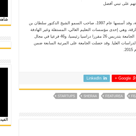
تهم على تبني أفضل
شاهد 
بالشارقة، وقد أسسها عام 1997، صاحب السمو الشيخ الدكتور سلطان بن
ة، وهي إحدى مؤسسات التعليم العالي، المستقلة وغير الهادفة
للربح وتعمل على غرار النموذج الأمريكي. وتقوم الجامعة بتدريس 26 مقررا دراسيا رئيسيا، و46 فرعيا في مجال
ب 14 شهادة في مجال الدراسات العليا. وقد حصلت الجامعة على المرتبة السابعة ضمن
.
LinkedIn
Google +
STARTUPS
SHERAA
FEATUREA
FE
الفيد