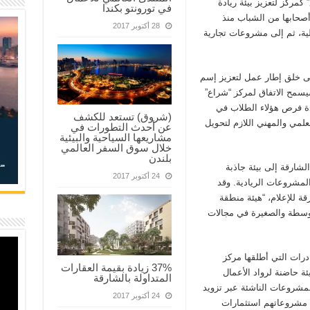
مركز لتعزيز بيئة ريادة
في تورونتو بكندا
 أصحابها من الشباب منذ
28 أكتوبر 2017
لية، ثم إلى مشروعات تجارية
لى خلق إطار عمل لتعزيز إسم
سيسمح الاتفاق لمركز “شراع”
دة فرص هؤلاء الطلاب في
(شروق) تستعد للكشف
علمي والمهني اللازم لتحويل
عن أحدث التطورات في
مشاريعها السياحية والبيئية
خلال سوق السفر العالمي
بلندن
شارقة إلى بيئة جاذبة
24 أكتوبر 2017
لمشروعات الريادية. وقد
ة للإعلام، “هيئة منطقة
وسطة والصغيرة في مجالات
ادرات التي أطلقها مركز
37% زيادة بقيمة العقارات
ئة حاضنة لرواد الأعمال
المتداولة بالشارقة
لمشروعات الناشئة عبر تزويد
24 أكتوبر 2017
ل مشروعاتهم استثمارات