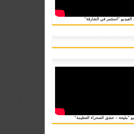
الفيديو "استثمر في الشارقة"
يو "مليحة – عشق الصحراء العظيمة"