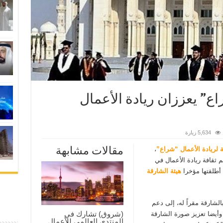
اع” يعززان ريادة الأعمال
5,634 زيارة
مقالات مشابهة
 لريادة الأعمال “شراع”
،
م ثقافة ريادة الأعمال في
 أطلقتها مؤخرا
هيئة الشارقة
الشارقة مقراً له، إلى دعم
(شروق) تشارك في
أيضا تعزيز صورة الشارقة
المنتدى العالمي للأعمال