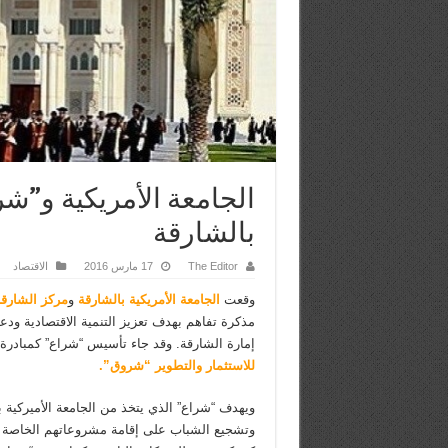
الجامعة الأمريكية و”شر
بالشارقة
The Editor
17 مارس 2016
الاقتصاد
وقعت
الجامعة الأمريكية بالشارقة
و
مركز الشارقة
مذكرة تفاهم بهدف تعزيز التنمية الاقتصادية ودع
إمارة الشارقة. وقد جاء تأسيس “شراع” كمبادرة
للاستثمار والتطوير “شروق”
.
ويهدف “شراع” الذي يتخذ من الجامعة الأميركية ب
وتشجيع الشباب على إقامة مشروعاتهم الخاصة و