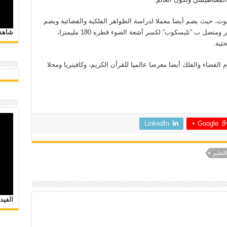
بحوث، حيث يضم أيضا معملا لدراسة الظواهر الفلكية والفضائية ويضم
المعمل “تليسكوب عاكس” يبلغ قطره 450 مليمتر ومتصل ب “تليسكوب” لكسر أشعة الضوء قطره 180 مليمترا،
شاهد 
ثية.
لفضاء والفلك أيضا معرضا عالميا للقرآن الكريم، وكافيتريا ومحلا
LinkedIn
Google +
التعليم
الفيد