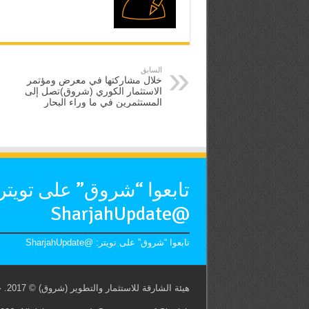
السابق
خلال مشاركتها في معرض ومؤتمر
الاستثمار الكوري (شروق)تصل إلى
المستثمرين في ما وراء البحار
تابعوا “شروق” على تويتر
@SharjahUpdate
تابعوا “شروق” على تويتر: @SharjahUpdate
هيئة الشارقة للاستثمار والتطوير (شروق) © 2017. جميع الحقوق محفوظة. حكومة الشارقة