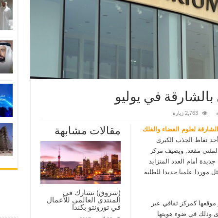
بالشارقة في يوليو
2,763 زيارة
مقالات مشابهة
لشارقة لعلوم الفضاء والفلك
ذي سيتم افتتاحه يوم الخميس 2 يوليو 2015 أحد نقاط الجذب الكبرى
لمئتي مقعد. ويضيف مركز
ديدة أمام العدد المتزايد
ل موردا علميا جديدا للطلبة
(شروق) تشارك في
المنتدى العالمي للأعمال
وقعها كمركز ثقافي عبر
في تورونتو بكندا
رى وذلك في ضوء هويتها