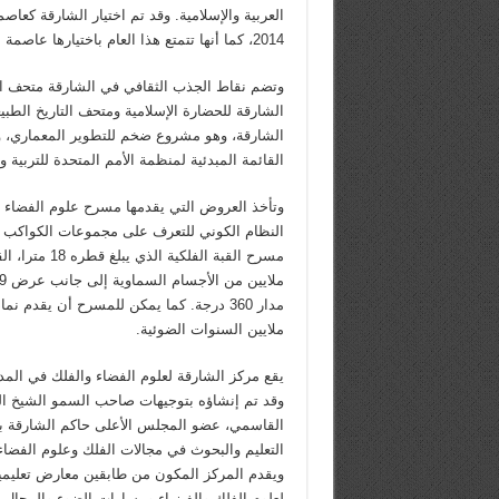
العربية والإسلامية. وقد تم اختيار الشارقة كعاصم
2014، كما أنها تتمتع هذا العام باختيارها عاصمة للسياحة العربية 2015.
وتضم نقاط الجذب الثقافي في الشارقة متحف ا
الشارقة للحضارة الإسلامية ومتحف التاريخ الطب
الشارقة، وهو مشروع ضخم للتطوير المعماري، 
القائمة المبدئية لمنظمة الأمم المتحدة للتربية وا
وتأخذ العروض التي يقدمها مسرح علوم الفضاء 
النظام الكوني للتعرف على مجموعات الكواكب وأ
مدار 360 درجة. كما يمكن للمسرح أن يقدم ن
ملايين السنوات الضوئية.
يقع مركز الشارقة لعلوم الفضاء والفلك في المدين
وقد تم إنشاؤه بتوجيهات صاحب السمو الشيخ ا
القاسمي، عضو المجلس الأعلى حاكم الشارقة ب
التعليم والبحوث في مجالات الفلك وعلوم الفضاء
ويقدم المركز المكون من طابقين معارض تعليمية
لعلوم الفلك والفيزياء ومسارات الضوء والمجال 