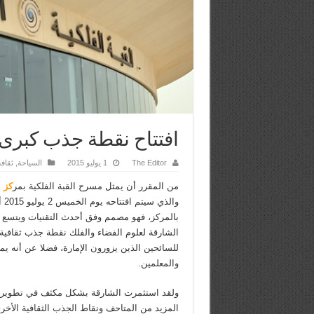
افتتاح نقطة جذب كبرى 
The Editor
1 يوليو 2015
السياحة
,
ثقافة
من المقرر أن يمثل مسرح القبة الفلكية بمر
كز ا
وال
بالمركز، فهو مصمم وفق أحدث التقنيات ويتسع 
الشارقة لعلوم الفضاء والفلك نقطة جذب ثقافية ج
للسائحين الذين يزورون الإمارة، فضلا عن أنه يمث
والمعلمين.
ولقد استثمرت الشارقة بشكل مكثف في تطوير م
المزيد من المتاحف ونقاط الجذب الثقافية الأخ