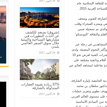
28 أكتوبر 2017
ة للثقافة الإسلامية عام
لشارقة للفنون ومتحف
يعي ومنتزه الصحراء وقلب
والذي تم تسجيله ضمن
(شروق) تستعد للكشف
لعلم والثقافة “اليونسكو”.
عن أحدث التطورات في
مشاريعها السياحية والبيئية
خلال سوق السفر العالمي
المشاهدين في رحلة عبر
بلندن
كثر النجوم المضيئة. ولدى
24 أكتوبر 2017
مسرح القبة الفلكية الذي يبلغ قطره 18 مترا، القدرات الفنية لعرض نحو 10
ملايين من الأجسام السماوية إلى جانب عرض 9 أفلام وثائقية مختلفة على
ماذج تفاعلية لمشاهد العالم عبر
ة الجامعية بإمارة الشارقة،
37% زيادة بقيمة العقارات
لدكتور سلطان بن محمد
المتداولة بالشارقة
هدف تطوير وتعزيز عمليات
24 أكتوبر 2017
 على مستوى العالم العربي.
 تبرز المبادئ الأساسية
المغناطيسي وتكون العالم.