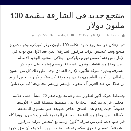
منتجع جديد في الشارقة بـقيمة 100
مليون دولار
The Editor
6 مايو 2015
السياحة
2,777 زيارة
تم الإعلان عن مشروع جديد بتكلفة 100 مليون دولار أميركي، وهو مشروع
منتجع وسبا “مجلس غراند ميركيور الشارقة” الذي يعد الأول من نوعه في
الإمارة من فئة “خمس نجوم ديلوكس”. يحاكي المنتجع الجديد الأصالة
المستوحاة من ثقافات وفنون المنطقة، وسيتم إقامته على كورنيش
الشارقة وتديره شركة «أكور» لإدارة الفنادق. وقد أعلن ذلك كل من الشيخ
سلطان بن أحمد القاسمي، رئيس مجموعة “بسمة”، والأمير خالد بن الوليد
بن طلال بن عبد العزيز آل سعود، مؤسس ورئيس مجموعة “كيه بي دبليو”.
وتخطط شركة أكور لتطوير مجموعة متميزة تضم 20 منشأة تحت علامة
“مجلس غراند ميركيور” التجارية التي صممتها لمنطقة الشرق الأوسط
خصيصاً، حيث يقدم هذا الفندق الفاخر لضيوفه على مستوى المنطقة
الأصالة المستوحاة من الثقافة المحلية والمقدمة بأسلوب عصري. وهذا كله
في ضوء دعم كلي من شركة “أكور”. وسيتمتع “مجلس غراند ميركيور
الشارقة” بتصميم عصري يعكس ثقافة المنطقة ومن المتوقع أن يعزز جهود