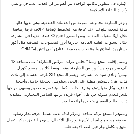
الإمارة في لتطوير مكانتها كواحدة من أهم مراكز الجذب السياحي والفني
وكذلك الثقافة الإسلامية.
وتوفر الشارقة مجموعة متنوعة من الخدمات الفندقية، وهي لديها حاليا
طاقة فندقية تبلغ 10 آلاف غرفة مع التخطيط لإضافة 4 آلاف غرفة إضافية
خلال ال3 سنوات القادمة. ومن المقرر افتتاح 30 فندقا جديدا في الشارقة
خلال السنوات القليلة القادمة، تديرها أبرز المجموعات الفندقية مثل أكور
وستاروود للفنادق والمنتجعات ومجموعة فنادق “جي إتش إم” GHM.
وسيتم إقامة منتجع وسبا “مجلس غراند ميركيور الشارقة” على مساحة 12
ألف متر مربع من كورنيش الشارقة، وهو يتوسط كلا من منتجع “كورال
بيتش” ونادي سيدات الشارقة. ويضم المنتجع 234 غرفة مقسمة إلى ثلاث
فئات، هي: ديلوكس مطلة على البحر، وديلوكس بحديقة خاصة، وأجنحة
فندقية، وكل منها يتمتع بشرفة خاصة. كما سيتضمن مطعمين ومقهى مواجهاً
للبحر ليخدم ضيوفه في ظل أجواء فريدة تزينها العناصر المعمارية التقليدية
ذات الطابع العصري وتعطرها رائحة العود.
وسيوفر المنتجع بركة سباحة، ومركز لياقة بدنية يشمل غرفة بخار وساونا،
لضيوفه من جميع أفراد الأسرة. ولرجال الأعمال، سيوفر الفندق مركز أعمال
مجهز بالكامل وغرفتين لعقد الاجتماعات.