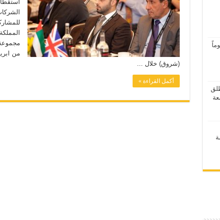
الشركات 
للمشارك
المملكة 
مجموعة 
اً
(شروق) خلال ...
أكمل القراءة »
ر 2026” ينطلق
ة