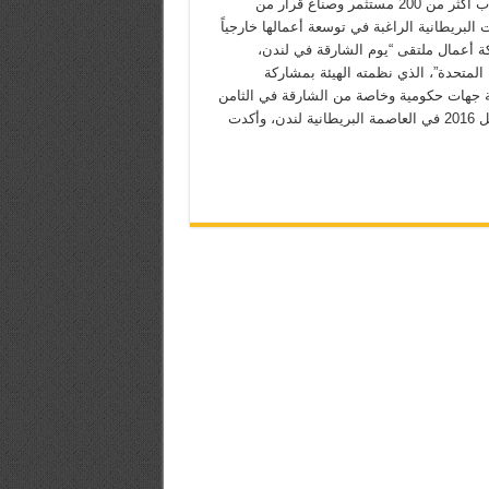
استقطاب أكثر من 200 مستثمر وصناع قرار من
البريطانية الراغبة في توسعة أعمالها خارجياً
ة أعمال ملتقى “يوم الشارقة في لندن،
المتحدة”، الذي نظمته الهيئة بمشاركة
جهات حكومية وخاصة من الشارقة في الثامن
من ابريل 2016 في العاصمة البريطانية لندن، وأكدت