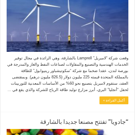
وقعت شركة “لامبريل” Lamprell بالشارقة، وهي الرائدة في مجال توفير
الخدمات الهندسية والتصنيع والمقاولات لصناعات النفط والغاز والمدرجة في
بورصة لندن، عقدا ضخما مع شركة “سكوتيشباور رينيوابول” للطاقة
بالمملكة المتحدة قيمته 225 مليون دولار (826.5 مليون درهم). وبمقتضى
العقد، ستقوم لامبريل بتصنيع نحو 60% من الأساسات المعدنية للتوربينات
لحقل “أنجليا” البري، أبرز مزارع توليد طاقة الرياح للشركة والذي يقع في ...
أكمل القراءة »
“جادويا” تفتتح مصنعا جديدا بالشارقة