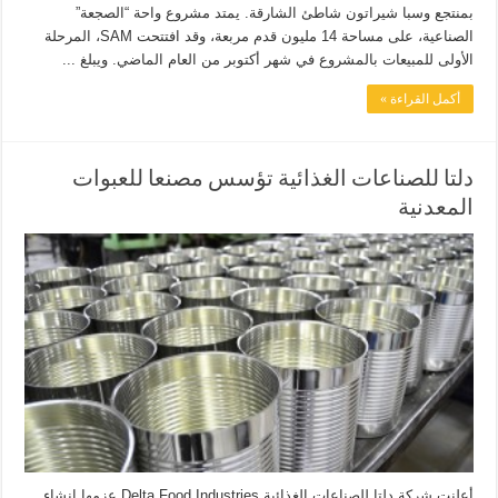
بمنتجع وسبا شيراتون شاطئ الشارقة. يمتد مشروع واحة “الصجعة”
الصناعية، على مساحة 14 مليون قدم مربعة، وقد افتتحت SAM، المرحلة
الأولى للمبيعات بالمشروع في شهر أكتوبر من العام الماضي. ويبلغ ...
أكمل القراءة »
دلتا للصناعات الغذائية تؤسس مصنعا للعبوات
المعدنية
أعلنت شركة دلتا للصناعات الغذائية Delta Food Industries عزمها إنشاء