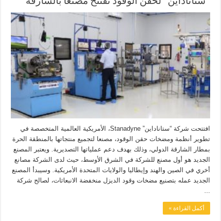
“ستاناداين” لحقن الوقود تفتتح مصنعا بالشارقة
افتتحت شركة “ستاناداين” Stanadyne، الأمريكية العالمية المتخصصة في
تطوير أنظمة ومضخات حقن الوقود، مصنعا لتجميع منتجاتها بالمنطقة الحرة
بمطار الشارقة الدولي، وذلك بهدف دعم عملياتها التصديرية. ويعتبر المصنع
الجديد هو أول مصنع للشركة في الشرق الأوسط، حيث لدى الشركة مصانع
أخري في الصين والهند وإيطاليا والولايات المتحدة الأمريكية. وسيبدأ المصنع
الجديد عمله بتصنيع مضخات وقود الديزل منخفضة الانبعاثات، لصالح شركة
...
أكمل القراءة »