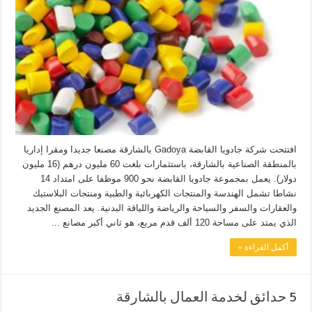
افتتحت شركة جادويا القابضة Gadoya بالشارقة مصنعا جديدا ومقرا إداريا
بالمنطقة الصناعية بالشارقة، باستثمارات بلغت 60 مليون درهم (16 مليون
دولار). يعمل بمجموعة جادويا القابضة نحو 900 موظفا على امتداد 14
نشاطا تشمل الهندسة والمنتجات الكهربائية والطبية ومنتجات البلاستيك
والعقارات والسفر والسياحة والرياضة واللياقة البدنية. يعد المصنع الجديد
الذي يمتد على مساحة 120 ألف قدم مربع، هو ثاني أكبر مصانع ...
أكمل القراءة »
5 حدائق لخدمة العمال بالشارقة