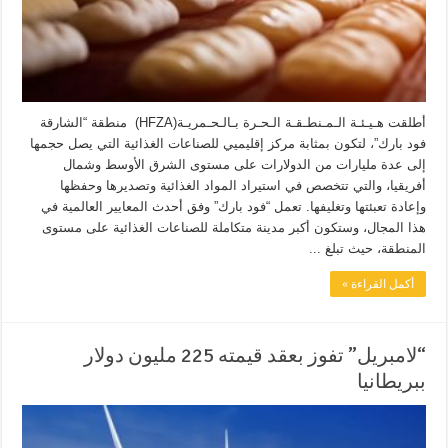
أطلقت هـيـئـة الـمـنطـقـة الـحـرة بـالـحـمريـة(HFZA) منطقة “الشارقة
فود بارك”، لتكون بمثابة مركز إقليميي للصناعات الغذائية التي يصل حجمها
إلى عدة مليارات من الدولارات على مستوى الشرق الأوسط وشمال
أفريقيا، والتي تتخصص في استيراد المواد الغذائية وتصديرها وحفظها
وإعادة تعبئتها وتغليفها. تعمل “فود بارك” وفق أحدث المعايير العالمية في
هذا المجال، وستكون أكبر مدينة متكاملة للصناعات الغذائية على مستوى
المنطقة، حيث تبلغ ...
أكمل القراءة »
“لامبريل” تفوز بعقد قيمته 225 مليون دولار
ببريطانيا