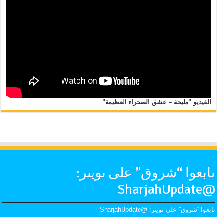
الفيديو "مليحة – عشق الصحراء العظيمة"
تابعوا “شروق” على تويتر:
@SharjahUpdate
تابعوا “شروق” على تويتر: @SharjahUpdate