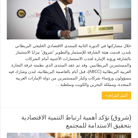
خلال مشاركتها في الدورة الثانية للمنتدى الاقتصادي الخليجي البريطاني
بلندن، قدمت هيئة الشارقة للإستثمار والتطوير “شروق” مزايا الاستثمار
بالشارقة ورؤية الإمارة لجذب الاستثمارات الأجنبية أمام الشركات
والمستثمرين البريطانيين. وقد تم عقد المنتدى الذي نظمته غرفة التجارة
العربية البريطانية (ABCC)، قبل أيام بالعاصمة البريطانية، لندن وشارك فيه
مسؤولون ورؤساء شركات وكبار المستثمرين من دولة الإمارات العربية
المتحدة، ومملكة البحرين والكويت وسلطنة ...
أكمل القراءة »
(شروق) تؤكد أهمية ارتباط التنمية الاقتصادية
بتحقيق الاستدامة للمجتمع