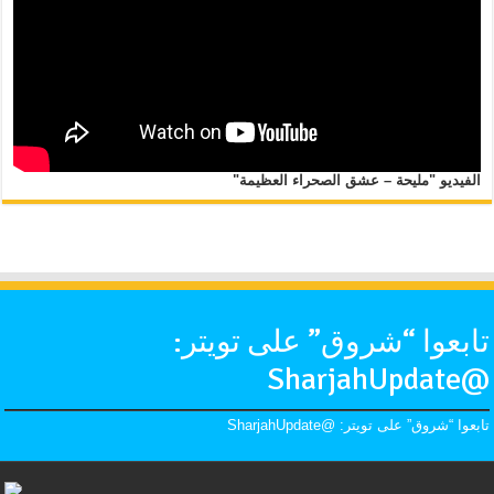
الفيديو "مليحة – عشق الصحراء العظيمة"
تابعوا “شروق” على تويتر:
@SharjahUpdate
تابعوا “شروق” على تويتر: @SharjahUpdate