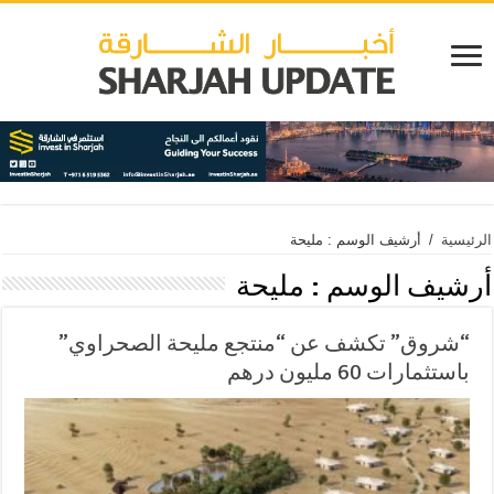
الرئيسية
/
أرشيف الوسم : مليحة
أرشيف الوسم :
مليحة
“شروق” تكشف عن “منتجع مليحة الصحراوي”
باستثمارات 60 مليون درهم