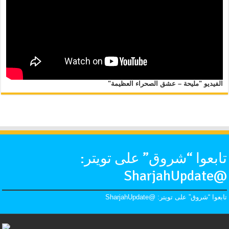
الفيديو "مليحة – عشق الصحراء العظيمة"
تابعوا “شروق” على تويتر:
@SharjahUpdate
تابعوا “شروق” على تويتر: @SharjahUpdate