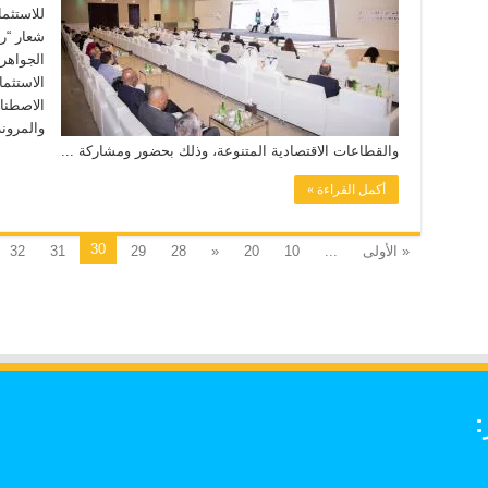
شعار “رؤ
الجواهر
الاستثم
الاصطناع
والمرون
والقطاعات الاقتصادية المتنوعة، وذلك بحضور ومشاركة ...
أكمل القراءة »
30
« الأولى
...
10
20
«
28
29
31
32
: