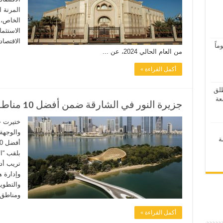
المرنة 
الخاص، 
الاستثم
الاقتصاد
اً
من العام الحالي 2024، عن ...
أكمل القراءة »
ر 2026” ينطلق
جزيرة النور في الشارقة ضمن أفضل 10 مناطق جذب بالشرق الأوسط
ختيرت ج
والوجهة
ة
تريب أدف
وإدارة ه
والتطوي
ومناطق 
أكمل القراءة »