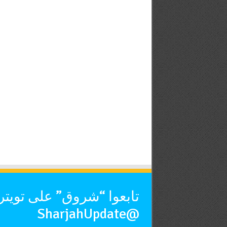
تابعوا “شروق” على تويتر
@SharjahUpdate