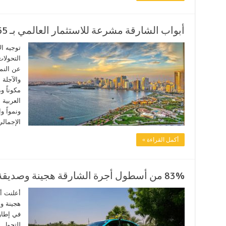
أبواب الشارقة مشرعة للاستثمار العالمي بـ 65 ألف شركة
توجيه ا
التحولات
عن النمو
والآجلة
مكوناً و
العربية 
ونمواً و
الإجمالي للإما
أكمل القراءة »
83% من أسطول أجرة الشارقة هجينة وصديقة للبيئة
هجينة وص
في إطار