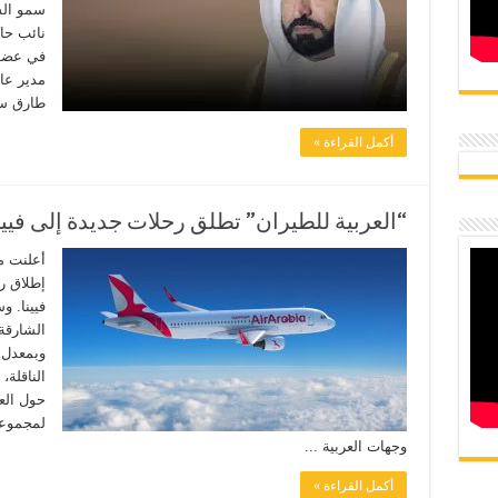
سمو ال
نائب حا
طارق سع
أكمل القراءة »
“العربية للطيران” تطلق رحلات جديدة إلى فيينا 20 ديسم
أعلنت مج
إطلاق ر
فيينا. 
الناقلة،
حول الع
لمجموعة 
وجهات العربية ...
أكمل القراءة »