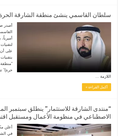
سلطان القاسمي ينشئ منطقة الشارقة الحرة ل
أصدر صا
القاسمي
أميرياً،
لتقنيات
على أن 
بتقنيات 
“منطقة ا
حرة)” تت
اللازمة ...
أكمل القراءة »
“منتدى الشارقة للاستثمار” ينطلق سبتمبر الم
الاصطناعي في منظومة الأعمال ومستقبل اقتصا
أعلن مكت
في الشا