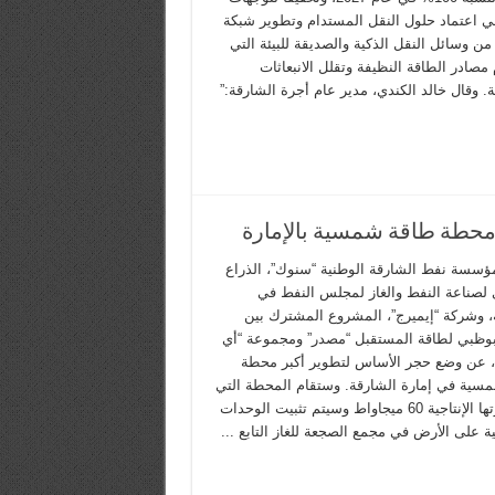
في اعتماد حلول النقل المستدام وتطوير شبكة
من وسائل النقل الذكية والصديقة للبيئة التي
صادر الطاقة النظيفة وتقلل الانبعاثات
ة. وقال خالد الكندي، مدير عام أجرة الشارقة:”
 محطة طاقة شمسية بالإمارة
ؤسسة نفط الشارقة الوطنية “سنوك”، الذراع
ي لصناعة النفط والغاز لمجلس النفط في
، وشركة “إيميرج”، المشروع المشترك بين
وظبي لطاقة المستقبل “مصدر” ومجموعة “أي
 عن وضع حجر الأساس لتطوير أكبر محطة
سية في إمارة الشارقة. وستقام المحطة التي
تبلغ قدرتها الإنتاجية 60 ميجاواط وسيتم تثبيت الوحدات
 على الأرض في مجمع الصجعة للغاز التابع ...