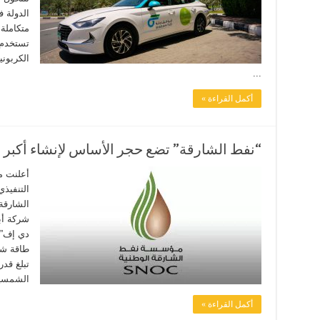
الدولة 
متكاملة 
تستخدم م
الكربوني
...
أكمل القراءة »
“نفط الشارقة” تضع حجر الأساس لإنشاء أكبر
أعلنت م
التنفيذ
الشارقة
شركة أب
دي إف”،
طاقة شم
الشمسية
أكمل القراءة »