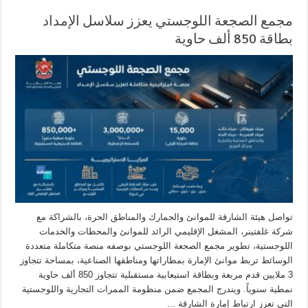
مجمع الصجعة اللوجستي يعزز سلاسل الإمداد
بطاقة 850 ألف حاوية
تواصل هيئة الشارقة للموانئ والجمارك والمناطق الحرة، بالشراكة مع
شركة غلفتينر، المشغل الإقليمي الرائد للموانئ والمحطات والخدمات
اللوجستية، تطوير مجمع الصجعة اللوجستي بوصفه منصة متكاملة متعددة
الوسائط تربط موانئ الإمارة بمطاراتها ومناطقها الصناعية، بمساحة تتجاوز
3 ملايين قدم مربعة وبطاقة استيعابية مستقبلية تتجاوز 850 ألف حاوية
نمطية سنوياً. ويندرج المجمع ضمن منظومة الممرات التجارية واللوجستية
التي تعزز ارتباط إمارة الشارقة ...