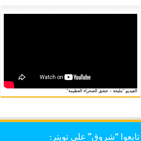
الفيديو "مليحة – عشق الصحراء العظيمة"
تابعوا “شروق” على تويتر: