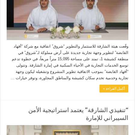
وقّعت هيئة الشارقة للاستثمار والتطوير “شروق” اتفاقية مع شركة “أفهاد
القابضة” لتطوير وجهة تجارية جديدة على أرض مملوكة لـ”شروق” في
منطقة كشيشة 1، تمتد على مساحة 15,095 متراً مربعاً، في خطوة تدعم
توسع الخدمات التجارية في الأحياء السكنية في إمارة الشارقة. وتتولى
“أفهاد القابضة” بموجب الاتفاقية تطوير المشروع وتشغيله ليكون وجهة
تجارية وخدمية تخدم سكان كشيشة والمناطق المجاورة، وتوفر خيارات ...
أكمل القراءة »
“تنفيذي الشارقة” يعتمد استراتيجية الأمن
السيبراني للإمارة