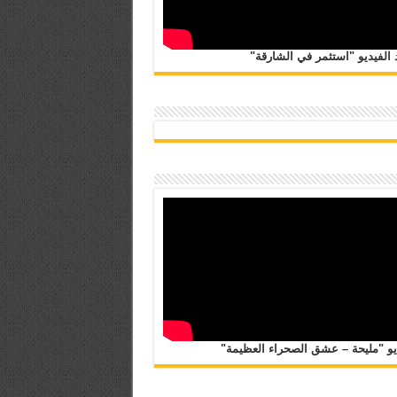
الفيديو "استثمر في الشارقة"
يو "مليحة – عشق الصحراء العظيمة"