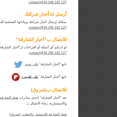
contact@34.246.142.127
أرسل لنا أخبار شركتك
يمكنك إرسال أخبار شركتك وبياناتها الصحفية للنش
contact@34.246.142.127
للاتصال ب”أخبار الشارقة”
لو لديكم أي أسئلة أو اقتراحات ل”أخبار الشارقة” Sharjah Update، نحن نرحب برسائلكم على البريد الإلكترو
contact@34.246.142.127
تابع “أخبار الشارقة”
على تويتر
:
تابع “أخبار الشارقة”
على فليبورد
:
للاتصال ب(شروق)
تعد “أخبار الشارقة” إحدى مبادرات
هيئة الشارقة
والاستثمارية، رجاء الاتصال بـ:
هيئة الشارقة للاستثمار والتطوير (شروق)