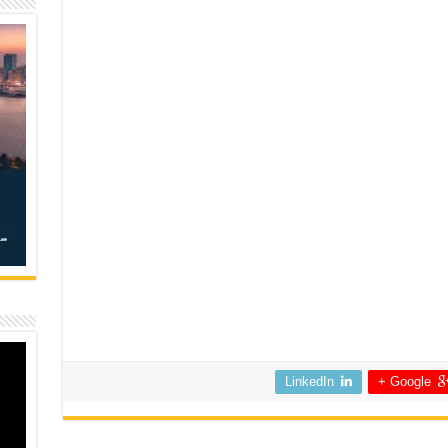
LinkedIn
Google +