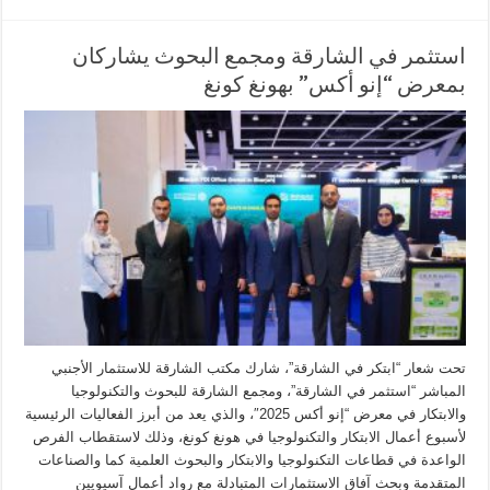
استثمر في الشارقة ومجمع البحوث يشاركان
بمعرض “إنو أكس” بهونغ كونغ
تحت شعار “ابتكر في الشارقة”، شارك مكتب الشارقة للاستثمار الأجنبي
المباشر “استثمر في الشارقة”، ومجمع الشارقة للبحوث والتكنولوجيا
والابتكار في معرض “إنو أكس 2025″، والذي يعد من أبرز الفعاليات الرئيسية
لأسبوع أعمال الابتكار والتكنولوجيا في هونغ كونغ، وذلك لاستقطاب الفرص
الواعدة في قطاعات التكنولوجيا والابتكار والبحوث العلمية كما والصناعات
المتقدمة وبحث آفاق الاستثمارات المتبادلة مع رواد أعمال آسيويين