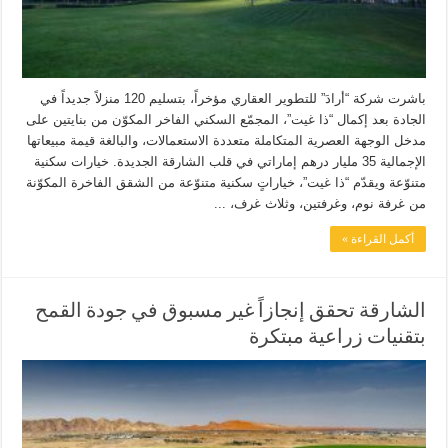
باشرت شركة “أرادَ” للتطوير العقاري مؤخراً، بتسليم 120 منزلاً جديداً في
الجادة بعد إكمال “ذا غيت”، المجمّع السكني الفاخر المكوّن من بنايتين على
مدخل الوجهة العصرية المتكاملة متعددة الاستعمالات، والبالغة قيمة مبيعاتها
الإجمالية 35 مليار درهم إماراتي في قلب الشارقة الجديدة. خيارات سكنية
متنوّعة ويقدّم “ذا غيت”، خياراتٍ سكنية متنوّعة من الشقق الفاخرة المكوّنة
من غرفة نوم، وغرفتين، وثلاث غرف، ...
أكمل القراءة »
الشارقة تحقق إنجازاً غير مسبوق في جودة القمح
بتقنيات زراعية مبتكرة