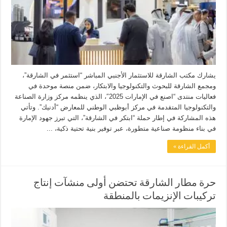
يشارك مكتب الشارقة للاستثمار الأجنبي المباشر “استثمر في الشارقة”،
ومجمع الشارقة للبحوث والتكنولوجيا والابتكار، ضمن منصة موحدة في
فعاليات منتدى “اصنع في الإمارات 2025″، الذي ينظمه مركز وزارة الصناعة
والتكنولوجيا المتقدمة في مركز أبوظبي الوطني للمعارض “أدنيك”. وتأتي
هذه المشاركة في إطار حملة “ابتكر في الشارقة”، التي تبرز جهود الإمارة
في بناء منظومة صناعية متطورة، عبر توفير بنية تحتية ذكية، ...
أكمل القراءة »
حرة مطار الشارقة تحتضن أولى منشآت إنتاج
تركيبات الإنزيمات بالمنطقة