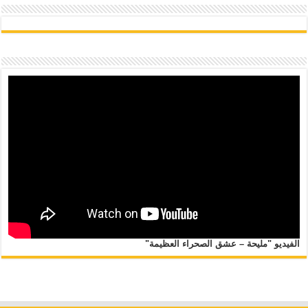
الفيديو "مليحة – عشق الصحراء العظيمة"