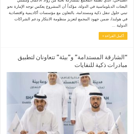
الصباحي، الذي نظمه المجمع بمشاركة نخبة من رواد الأعمال وممثلي
البعثات الدبلوماسية في الدولة، مؤكداً أن المشروع يعكس توجه الإمارة نحو
تبني حلول تنقل ذكية ومستدامة، بالتعاون مع مؤسسات أكاديمية واقتصادية
في هولندا، ضمن جهود المجمع لتعزيز منظومة الابتكار ودعم الشراكات
الدولية ...
أكمل القراءة »
“الشارقة المستدامة” و”بيئة” تتعاونان لتطبيق
مبادرات ذكية للنفايات