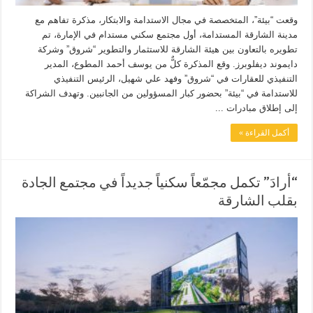
وقعت “بيئة”، المتخصصة في مجال الاستدامة والابتكار، مذكرة تفاهم مع
مدينة الشارقة المستدامة، أول مجتمع سكني مستدام في الإمارة، تم
تطويره بالتعاون بين هيئة الشارقة للاستثمار والتطوير “شروق” وشركة
دايموند ديفلوبرز. وقع المذكرة كلٌّ من يوسف أحمد المطوع، المدير
التنفيذي للعقارات في “شروق” وفهد علي شهيل، الرئيس التنفيذي
للاستدامة في “بيئة” بحضور كبار المسؤولين من الجانبين. وتهدف الشراكة
إلى إطلاق مبادرات ...
أكمل القراءة »
“أرادَ” تكمل مجمّعاً سكنياً جديداً في مجتمع الجادة
بقلب الشارقة