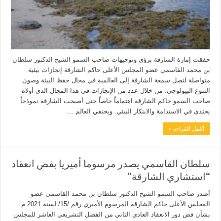
حققت إمارة الشارقة برؤى وتوجيهات صاحب السمو الشيخ الدكتور سلطان
بن محمد القاسمي عضو المجلس الأعلى حاكم الشارقة إنجازات بيئية
متواصلة لتصل سمعة الشارقة إلى العالمية في مجال حفظ البيئة وصون
التنوع البيولوجي، من خلال عدد من الإنجازات في هذا المجال الذي أولاه
صاحب السمو حاكم الشارقة اهتماماً خاصاً حتى أصبحت الشارقة نموذجاً
يحتذى في الاستدامة والابتكار البيئي. ويحتفي العالم ...
أكمل القراءة »
سلطان القاسمي يصدر مرسوما أميريا بفض انعقاد
“استشاري الشارقة”
أصدر صاحب السمو الشيخ الدكتور سلطان بن محمد القاسمي عضو
المجلس الأعلى حاكم الشارقة المرسوم الأميري رقم /15/ لسنة 2021 م
بشأن فض دور الانعقاد العادي الثاني من الفصل التشريعي العاشر للمجلس