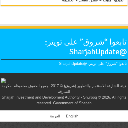
الفيديو "مليحة – عشق الصحراء العظيمة"
تابعوا “شروق” على تويتر:
@SharjahUpdate
تابعوا “شروق” على تويتر: @SharjahUpdate
هيئة الشارقة للاستثمار والتطوير (شروق) © 2017. جميع الحقوق محفوظة. حكومة
الشارقة
Sharjah Investment and Development Authority - Shurooq © 2026. All rights
reserved. Government of Sharjah
English
العربية