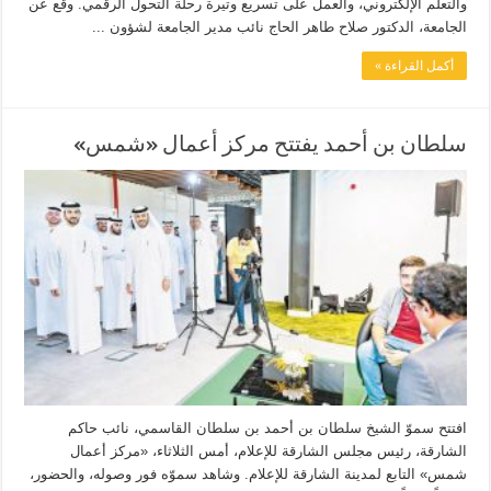
والتعلم الإلكتروني، والعمل على تسريع وتيرة رحلة التحول الرقمي. وقع عن
الجامعة، الدكتور صلاح طاهر الحاج نائب مدير الجامعة لشؤون ...
أكمل القراءة »
سلطان بن أحمد يفتتح مركز أعمال «شمس»
افتتح سموّ الشيخ سلطان بن أحمد بن سلطان القاسمي، نائب حاكم
الشارقة، رئيس مجلس الشارقة للإعلام، أمس الثلاثاء، «مركز أعمال
شمس» التابع لمدينة الشارقة للإعلام. وشاهد سموّه فور وصوله، والحضور،