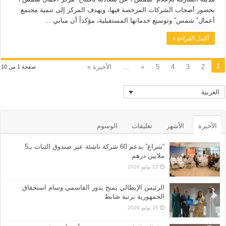
بحضور أصحاب الشركات المرخصة فيها، ويهدف المركز إلى تنمية مجتمع
أعمال” شمس” وتوسيع خدماتها المستقبلية، مؤكداً أن مباني ...
أكمل القراءة »
1
2
3
4
5
»
...
الأخيرة »
صفحة 1 من 10
العربية
الأخيرة
الأشهر
تعليقات
الوسوم
“شراع” يدعم 60 شركة ناشئة عبر صندوق الثبات بـ5
ملايين درهم
22 يوليو 2026
الرئيس الإيطالي يمنح بدور القاسمي وسام استحقاق
الجمهورية برتبة ضابط
15 يوليو 2026