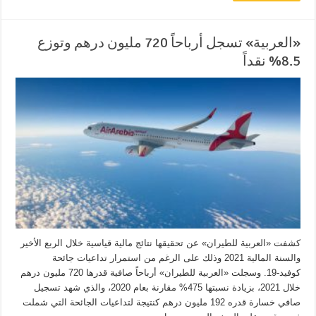
«العربية» تسجل أرباحاً 720 مليون درهم وتوزع
8.5% نقداً
كشفت «العربية للطيران» عن تحقيقها نتائج مالية قياسية خلال الربع الأخير
والسنة المالية 2021 وذلك على الرغم من استمرار تداعيات جائحة
كوفيد-19. وسجلت «العربية للطيران» أرباحاً صافية قدرها 720 مليون درهم
خلال 2021، بزيادة نسبتها 475% مقارنة بعام 2020، والذي شهد تسجيل
صافي خسارة قدره 192 مليون درهم كنتيجة لتداعيات الجائحة التي شملت