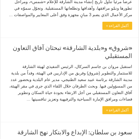
عرضاً مرئياً تناول تاريخ إنشاء مدينة الشارقة للإعلام «شمس»، ومراحل
تطورها ونمّو مرافقها، وأهدافها وتطلعاتها المستقبلية. وتجوّل سموّه في
مركز الأعمال الذي يضم 3 مبانٍ مجهزة وفق أعلى المعايير والمواصفات ...
أكمل القراءة »
«شروق» و«بلدية الشارقة» تبحثان آفاق التعاون
المستقبلي
استقبل مروان بن جاسم السركال، الرئيس التنفيذي لهيئة الشارقة
للاستثمار والتطوير (شروق) وفريق من الإداريين في الهيئة، وفداً من بلدية
مدينة الشارقة برئاسة عبيد سعيد الطنيجي، مدير عام البلدية وبحضور عدد
من المسؤولين فيها. وبحث الطرفان خلال اللقاء الذي جرى في مقر الهيئة،
آفاق التعاون المستقبلي من أجل الارتقاء بجودة حياة السكان وتطوير
فضاءات ومرافق الإمارة السياحية والترفيهية وتعزيز تنافسيتها ...
أكمل القراءة »
سعود بن سلطان: الإبداع والابتكار نهج الشارقة