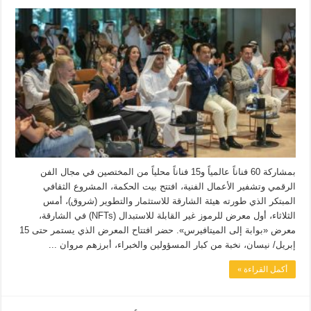
بمشاركة 60 فناناً عالمياً و15 فناناً محلياً من المختصين في مجال الفن
الرقمي وتشفير الأعمال الفنية، افتتح بيت الحكمة، المشروع الثقافي
المبتكر الذي طورته هيئة الشارقة للاستثمار والتطوير (شروق)، أمس
الثلاثاء، أول معرض للرموز غير القابلة للاستبدال (NFTs) في الشارقة،
معرض «بوابة إلى الميتافيرس». حضر افتتاح المعرض الذي يستمر حتى 15
إبريل/ نيسان، نخبة من كبار المسؤولين والخبراء، أبرزهم مروان ...
أكمل القراءة »