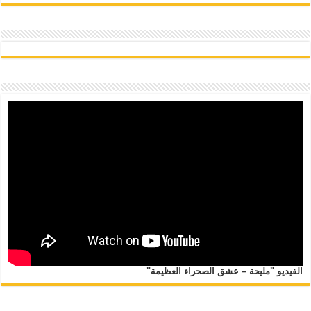
الفيديو "مليحة – عشق الصحراء العظيمة"