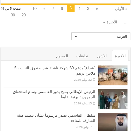
5
« الأولى
...
«
3
4
6
7
»
10
صفحة 5 من 49
30
20
...
الأخيرة »
العربية
الأخيرة
الأشهر
تعليقات
الوسوم
“شراع” يدعم 60 شركة ناشئة عبر صندوق الثبات بـ5
ملايين درهم
22 يوليو 2026
الرئيس الإيطالي يمنح بدور القاسمي وسام استحقاق
الجمهورية برتبة ضابط
15 يوليو 2026
سلطان القاسمي يصدر مرسوماً بشأن تنظيم هيئة
الشارقة للمتاحف
7 يوليو 2026