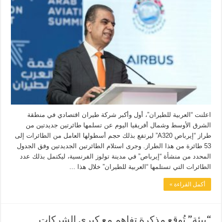
اعلنت “العربية للطيران”، أول وأكبر شركة طيران اقتصادي في منطقة
الشرق الأوسط وشمال أفريقيا اليوم عن تسلمها طائرتين جديدتين من
طراز “إيرباص A320” ليرتفع بذلك حجم أسطولها العامل من الطائرات إلى
53 طائرة من هذا الطراز. وجرى استلام الطائرتين الجديدتين وفق الجدول
المحدد من منشأة “إيرباص” في مدينة تولوز الفرنسية، ليكتمل بذلك عدد
الطائرات التي تستلمها “العربية للطيران” خلال هذا ...
أكمل القراءة »
“بيئة” تُوقع مذكرة تفاهم مع كبرى الشركات