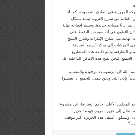
ه
ركة المرورية في الطرق الموجودة، كما أننا
” القادم من شارع العروبة ليمتد بشكل
مستقيم من ميدان العروبة إلى دبي حتى جسر النهدة عبر جسر معلق يمر بـ 6 مساجد جديدة، وسيتم افتتاحه نهاية
 ميدان التعاون هي أنه سيخفف الضغط على
الهامة مثل شارع الإمارات وشارع الشيخ
ي المركبات إلى مركز إكسبو الشارقة،
الشارقة، وتبلغ تكلفة هذه المشاريع
فع على الجميع، فنحن نفتح هذه الأماكن الداخلية على
مد الله كل الرسومات موجودة والمصمم
يداً بإذن الله، ونحن نتمنى للجميع أن يعيشوا
 المجلس الأعلى، حاكم الشارقة، عن مشروع
رة الخان إلى جزيرة مريم، فهذه الجزيرة
لماء، وسيكون أسفل هذه الجزيرة أكبر موقف
اً”.