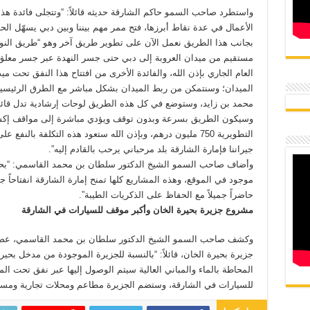
واستطرد صاحب السمو حاكم الشارقة حديثه قائلاً: “وتتجلى فائدة هذ
الأعمال في عدة نقاط أبرزها، فتح ممر مهم بيننا وبين دبي يسهّل الح
بجانب هذا الطريق نعمل الآن على تطوير طريق آخر وهو “طريق النور
العام الجاري بإذن الله، والفائدة الأخرى من افتتاح هذا النفق تحت
الميدان؛ وسنتمكن من ربط الميدان بشكل مباشر مع الطرق الرئيسية 
محمد بن زايد، وستوضع في كل هذه الطريق لوحات إرشادية تدل قائد
وسيكون الطريق بسرعة وبدون توقف ويؤدي مباشرة إلى مواقف إكسبو 
التطويرية 750 مليون درهم، وبإذن الله ستعود هذه التكلفة بالن
جيراننا فإمارة الشارقة بلد مرحباني يرحب بالقادم إليه”.
وأضاف صاحب السمو الشيخ الدكتور سلطان بن محمد القاسمي: “بح
موجود في الموقع، وهذه المشاريع كلها تمنح إمارة الشارقة انفتاحاً جد
حاضراً جميلاً مع الحفاظ على الذكريات الطيبة”.
مشروع جزيرة بحيرة الخان وأكبر موقف للسيارات في الشارقة
وكشف صاحب السمو الشيخ الدكتور سلطان بن محمد القاسمي، عضو
جزيرة بحيرة الخان، قائلاً: “بالنسبة للجزيرة الموجودة من مدخل بحي
المحاطة بالماء والمباني العالية سيتم الوصول إليها عبر نفق تحت ا
للسيارات في الشارقة، وستضم الجزيرة مطاعم ومحلات تجارية ومسرح