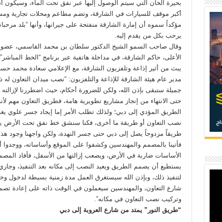
بحيرة الخان التي سيتم الوصول إليها عبر نفق تحت الماء، وسيكون أ
أكبر موقف للسيارات في الشارقة، وتضم مطاعم ومحلات تجارية ومسر
مؤكداً سموه أن إمارة الشارقة منفتحة على جيرانها، وأنها “بلد مرحبان
يرحب بكل من يقدم إليه.
وقال صاحب السمو الشيخ الدكتور سلطان بن محمد القاسمي، عضو
الأعلى، حاكم الشارقة، في مداخلة هاتفية عبر برنامج “الخط المباشر”
يبث من أثير إذاعة وتلفزيون الشارقة، مع الإعلامي سعادة محمد حس
مدير عام هيئة الشارقة للإذاعة والتلفزيون: “نصب ميدان التعاون له 
جميلة ستبقى بإذن الله، ولكن للضرورة أحكام، حيث اضطررنا لإزالته مؤ
حتى الانتهاء من إنجاز مشاريع تطويرية هامة، فطريق التعاون مهم لأنه
الطريق المؤدي إلى دبي؛ ولذلك تطلب الأمر إما إيجاد جسر علوي ي
نصب التعاون أو طريقة ما أخرى، فكنا سنشق خط نفق تحت الأرض 
طريقاً مزدوجاً يصل إلى دبي حتى جسر النهدة، ولكن واجهنا وجود هذ
فأتينا بالمصمم والمهندسين وكشفوا على الموقع وأساساته، ووجدوا أ
الأساسات ضاربة في الأرض، ويصعب إزالتها من الأسفل، فأفاد المصمم
يستطيع أن يصمم الطريق ويعيد النصب إلى مكانه بعد التنفيذ، وجاري
لتنفيذ ذلك، وبإذن الله سيستغرق العمل مدة زمنية بسيطة لدخول وخ
شارع التعاون، والمهندسين سيعملون في الوقت ذاته على إعادة تصم
وتركيب نصب التعاون في مكانه”.
“طريق النور” يمتد من شارع العروبة إلى دبي