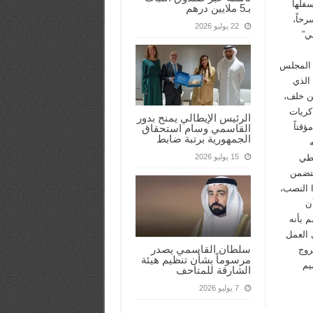
سفلها
بـ5 ملايين درهم
حاً،
22 يوليو 2026
ي”
 المجلس
 الذي
ن خلف،
ذكريات
الرئيس الإيطالي يمنح بدور
قتاً
القاسمي وسام استحقاق
الجمهورية برتبة ضابط
غطي
15 يوليو 2026
يتضمن
ا النصب،
ن
 بأنه
 العمل
سلطان القاسمي يصدر
روج
مرسوماً بشأن تنظيم هيئة
يم
الشارقة للمتاحف
7 يوليو 2026