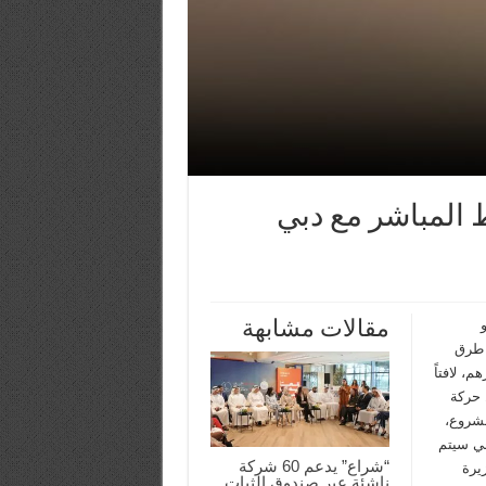
 المباشر مع دبي
مقالات مشابهة
 طرق
ة ودبي، بتكلفة 750 مليون درهم، لافتاً
 حركة
مشروع،
بي سيتم
“شراع” يدعم 60 شركة
يرة
ناشئة عبر صندوق الثبات