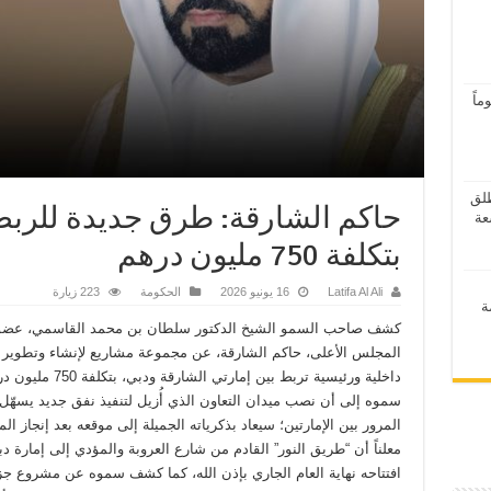
اً
ر 2026” ينطلق
حاكم الشارقة: طرق جديدة للربط
بتكلفة 750 مليون درهم
Latifa Al Ali
16 يونيو 2026
الحكومة
223 زيارة
ة
كشف صاحب السمو الشيخ الدكتور سلطان بن محمد القاسمي، عضو
المجلس الأعلى، حاكم الشارقة، عن مجموعة مشاريع لإنشاء وتطوير
داخلية ورئيسية تربط بين إمارتي الشارق
سموه إلى أن نصب ميدان التعاون الذي أُزيل لتنفيذ نفق جديد يسهّل
المرور بين الإمارتين؛ سيعاد بذكرياته الجميلة إلى موقعه بعد إنجاز ال
معلناً أن “طريق النور” القادم من شارع العروبة والمؤدي إلى إمارة د
افتتاحه نهاية العام الجاري بإذن الله، كما كشف سموه عن مشروع جز