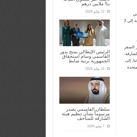
بـ5 ملايين درهم
22 يوليو 2026
في
سوريا، حيث تُسيّر حالياً 21 رحلة أسبوعية بين الشارقة ودمشق، إضافة إلى 3
ز السفر
الرئيس الإيطالي يمنح بدور
شارقة،
القاسمي وسام استحقاق
ا، إلى
الجمهورية برتبة ضابط
متحدة
15 يوليو 2026
سلطان القاسمي يصدر
مرسوماً بشأن تنظيم هيئة
الشارقة للمتاحف
7 يوليو 2026