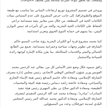
ومسجد، بما يحقق تنوعاً عمرانياً متكاملاً يلبي مختلف الاحتياجات.
وروعي في تصميم المشروع توزيع ارتفاعات المباني بما يتناسب مع طبيعة
الموقع والطبوغرافيا، إلى جانب حرص المشروع على عدم المساس ببيئات
الكائنات الحية في المنطقة، من خلال تبني معايير بيئية مستدامة تراعي
الحفاظ على الكائنات الحية البحرية، والحد من أي تأثيرات قد تمس التوازن
البيئي، بما يسهم في حماية التنوع الحيوي وتعزيز استدامته.
كما يجسد مشروع قرية أبو الكيزان البحرية رؤية صاحب السمو حاكم
الشارقة في تطوير وجهات سياحية وعمرانية مستدامة، تجمع بين الطابع
الجمالي والبيئي والخدمات المتكاملة، بما يعزز مكانة الإمارة كوجهة رائدة
للسياحة والاستثمار.
رافق سموه خلال وضع حجر الأساس كل من: معالي عبد الرحمن محمد
العويس وزير شؤون المجلس الوطني الاتحادي، رئيس مجلس إدارة مصرف
الشارقة الإسلامي، وسعادة خالد جاسم المدفع رئيس هيئة الإنماء التجاري
والسياحي، وسعادة عائشة راشد ديماس رئيسة هيئة البيئة والمحميات
الطبيعية، وسعادة الدكتور صلاح بن بطي المهيري رئيس هيئة تنفيذ
المبادرات “مبادرة”، وسعادة محمد عبد الله الرئيس التنفيذي لمصرف
الشارقة الإسلامي، وسعادة الدكتور محمد عبدالله المر رئيس المجلس
البلدي لمدينة خورفكان، وعدد من المسؤولين.