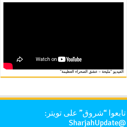
الفيديو "مليحة – عشق الصحراء العظيمة"
تابعوا “شروق” على تويتر:
@SharjahUpdate