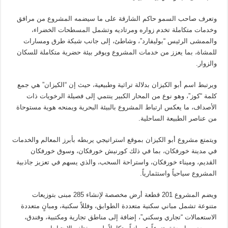
وتعرف صاحب السمو حاكم الشارقة على ما سيضمه المشروع من مرافق
وخدمات متكاملة تخدم زواره ومرتاديه وتشمل المسطحات الخضراء،
والممشى الرئيس “بوليفارد”، وشاطئ، إلى جانب شبكة طرق ومسارات
للمشاة، بما يعزز من خدمات المشروع ويوفر بيئة حضرية متكاملة للسكان
والزوار.
ويرتبط اسم أبو الكيزان بدلالة تراثية وطبيعية، حيث إن “الكيزان” هي جمع
كلمة “كوز”، وهو نوع من المحار الكبير ينتمي إلى فصيلة الرخويات ذات
الأصداف، ما يعكس ارتباط المشروع بالبيئة البحرية ويمنحه هوية مستوحاة
من عناصر الطبيعة الساحلية.
ويتمتع مشروع أبو الكيزان بموقع استراتيجي يربطه بأبرز المعالم والخدمات
في مدينة خورفكان، بما في ذلك كورنيش خورفكان، وسوق خورفكان
القديم، وميناء خورفكان، واستراحة السحب، والذي يسهم في تعزيز جاذبية
المشروع سياحياً واستثمارياً.
ويضم المشروع 201 قطعة أرض مخصصة لإنشاء 285 مبنى بتوزيعات
متنوعة تشمل مباني سكنية متعددة الطوابق، وفللاً سكنية، ومبانٍ متعددة
الاستعمالات “تجاري وسكني”، إضافة إلى مناطق تجارية ومكتبية، وفندق،