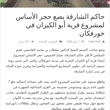
حاكم الشارقة يضع حجر الأساس
لمشروع قرية أبو الكيزان في
خورفكان
Latifa Al Ali
7 مايو 2026
الحكومة
,
السياحة
267 زيارة
وضع صاحب السمو الشيخ الدكتور سلطان بن محمد القاسمي عضو
المجلس الأعلى حاكم الشارقة، صباح الخميس، حجر الأساس لمشروع
إنشاء قرية أبو الكيزان البحرية في مدينة خورفكان، والتي تأتي ضمن رؤية
سموه الرامية إلى تطوير المشاريع السياحية والعمرانية وتعزيز جودة الحياة
في مدن إمارة الشارقة.
واطلع سموه على تصاميم المشروع الذي يمتد على مساحة إجمالية تبلغ 7
مليون قدم مربع، ومستوحى تصميمه من القرى الساحلية الشهيرة في
إيطاليا، ويتميز بطراز معماري مستلهم من الطراز الليغوري التقليدي، بجانب
استخدام عناصر من العمارة الإسلامية، مع مبانٍ متدرجة متعددة الألوان
تتجمع حول ميناء طبيعي صغير محفور بين الصخور، وتطل بإطلالات بانورامية
خلابة على البحر، في بيئة طبيعية متكاملة.