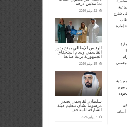
ساسية،
بـ5 ملايين درهم
ماعية
22 يوليو 2026
لى شارع
قطاب
 إمارة
مارة
الرئيس الإيطالي يمنح بدور
ء
القاسمي وسام استحقاق
الجمهورية برتبة ضابط
ام
مجتمعي
15 يوليو 2026
معيشية
 تعزيز
لجودة.
سلطان القاسمي يصدر
مرسوماً بشأن تنظيم هيئة
ات
الشارقة للمتاحف
 أنماط
7 يوليو 2026