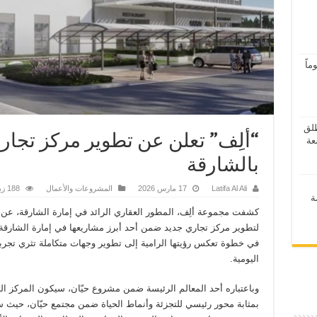
اً
ر 2026” ينطلق
“ألِف” تعلن عن تطوير مركز تجا
بالشارقة
Latifa Al Ali
17 مارس 2026
المشروعات والأعمال
188 زيارة
ة
كشفت مجموعة ألِف، المطور العقاري الرائد في إمارة الشارقة، عن
لتطوير مركز تجاري جديد ضمن أحد أبرز مشاريعها في إمارة الشارقة 
في خطوة تعكس رؤيتها الرامية إلى تطوير وجهات متكاملة تثري تجربة
اليومية.
وباعتباره أحد المعالم الرئيسة ضمن مشروع حيّان، سيكون المركز ال
بمثابة محور رئيسي للتجزئة وأنماط الحياة ضمن مجتمع حيّان، حيث