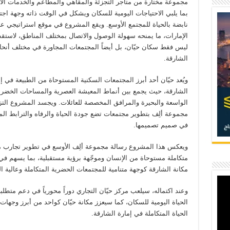
مجموعة مختارة من متاجر التجزئة والمقاهي والمطاعم والخدمات الأ
بما يلبي الاحتياجات اليومية للسكان ويشكل في الوقت ذاته وجهة اجت
نابضة بالحياة للمجتمع الأوسع. ويقع المشروع في موقع استراتيجي ع
الإمارات، ما يمنحه سهولة الوصول والاتصال بمختلف المناطق، لاست
ليس فقط سكان حيّان، بل أيضاً المجتمعات المجاورة في مختلف أنحاء
الشارقة.
ويُعد حيّان أحد أبرز المجتمعات السكنية المستوحاة من الطبيعة في إ
الشارقة، حيث يجمع بين أنماط المعيشة العصرية والمساحات الخضرا
الواسعة والبحيرة والمرافق المخصصة للعائلات. ويجسد المشروع التز
مجموعة ألِف بتطوير مجتمعات تضع جودة الحياة والرفاه والترابط ال
في صميم تصميمها.
ويعكس هذا المشروع رسالة مجموعة ألِف الأوسع في تطوير تجارب 
متكاملة مستوحاة من الإنسان وموجّهة برؤية مستقبلية، بما يسهم في
مكانة الشارقة كوجهة متنامية للمجتمعات الحضرية المتكاملة وعالية ا
وعند اكتماله، سيلعب مركز حيّان التجاري دوراً محورياً في دعم متطلب
الحياة اليومية للسكان، كما سيعزز مكانة حيّان كواحد من أبرز وجهات
الحياة المتكاملة في إمارة الشارقة.