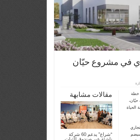
ري في مشروع حيّان
مقالات مشابهة
 خطة
حيّان،
 الحياة
تجاري
“شراع” يدعم 60 شركة
 سيضم
ناشئة عبر صندوق الثبات