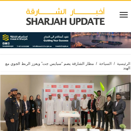
الرئيسية
/
السياحة
/
مطار الشارقة يضم “سبايس جت” ويعزز الربط الجوي مع
الهند