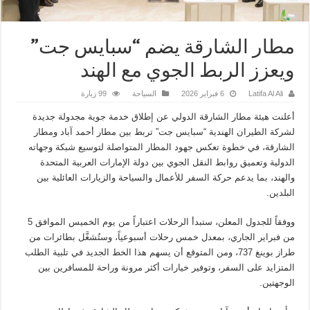
مطار الشارقة يضم “سبايس جت”
ويعزز الربط الجوي مع الهند
Latifa Al Ali
6 فبراير 2026
السياحة
99 زيارة
أعلنت هيئة مطار الشارقة الدولي عن إطلاق خدمة جوية مجدولة جديدة
لشركة الطيران الهندية “سبايس جت” تربط بين مطار أحمد آباد ومطار
الشارقة، في خطوة تعكس جهود المطار المتواصلة لتوسيع شبكة وجهاته
الدولية وتعميق روابط النقل الجوي بين دولة الإمارات العربية المتحدة
والهند، بما يدعم حركة السفر للأعمال والسياحة والزيارات العائلية بين
البلدين.
ووفقاً للجدول المعلن، ستبدأ الرحلات اعتباراً من يوم الخميس الموافق 5
من فبراير الجاري، بمعدل خمس رحلات أسبوعياً، وستُشغَّل بطائرات من
طراز بوينغ 737، ومن المتوقع أن يسهم هذا الخط الجديد في تلبية الطلب
المتزايد على السفر، وتوفير خيارات أكثر مرونة وراحة للمسافرين بين
الوجهتين.