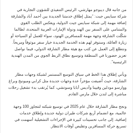
من جانبه قال ديبوجو مهارشي، الرئيس التنفيذي للشؤون التجارية في
شركة سبايس جيت: “يمثل إطلاق خدمتنا الجديدة بين أحمد آباد والشارقة
إضافة مهمة إلى شبكة سبايس جيت الدولية، ويعكس الطلب القوي
والمتنامي على السفر بين الهند ودولة الإمارات العربية المتحدة، لطالما
شكّلت الشارقة وجهة مهمة للمسافرين الهنود، سواء للعمل أو السياحة أو
زيارة العائلة، وستوفر لهم هذه الخدمة الجديدة خيار سفر موثوقاً ومريحاً.
ونتطلع إلى العمل عن كثب مع هيئة مطار الشارقة الدولي، فيما نواصل
تعزيز حضورنا في المنطقة وتوسيع نطاق الربط الجوي من المدن الهندية
الرئيسية”.
ويأتي إطلاق هذا الخط في سياق التوسع المستمر لشبكة وجهات مطار
الشارقة، حيث أُضيفت مؤخراً عدة وجهات جديدة مثل كرابي وميونيخ وبراغ
ووارسو مودلين وفيينا وأديس أبابا وسوتشي، كما يُرتقب بدء تشغيل رحلات
مباشرة إلى لندن خلال مارس القادم.
ونجح مطار الشارقة خلال عام 2025 في توسيع شبكته لتتجاوز 100 وجهة
عالمية، مع انضمام أربع شركات طيران دولية جديدة وإطلاق خدمات
إضافية، إلى جانب تحسينات كبيرة في الإجراءات التشغيلية أسهمت في
تسريع حركة المسافرين وتقليص أوقات الانتظار.