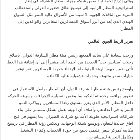
ويأتي إدراج أحمد آباد ضمن شبكة وجهات مطار الشارقة في إطار
استراتيجية المطار الرامية إلى توسيع نطاق حضوره الدولي واستقطاب
المزيد من الناقلات الجوية، لا سيما من الأسواق عالية النمو مثل السوق
الهندي الذي يُعد من أبرز أسواق المسافرين المغادرين والوافدين إلى
المطار.
تعزيز الربط الجوي العالمي
ورحب سعادة علي سالم المدفع، رئيس هيئة مطار الشارقة الدولي، بإطلاق
رحلات “سبايس جت” الجديدة من أحمد آباد، مشيراً إلى أن إضافة هذا الخط
تأتي ضمن جهود الهيئة المتواصلة للارتقاء بتجربة المسافرين عبر توفير
خيارات سفر متنوعة وخدمات تشغيلية عالية الكفاءة.
وأوضح رئيس هيئة مطار الشارقة الدول، أن المطار يواصل الاستثمار في
تطوير مرافقه وخدماته الذكية بما يضمن انسيابية الإجراءات وسرعة الحركة
داخل المطار، الأمر الذي يعزز مستوى رضا المسافرين ويواكب النمو
المتزايد في أعدادهم، وأضاف أن الهيئة تعمل بشكل مستمر على بناء
شراكات استراتيجية طويلة الأمد مع شركات الطيران، بما يسهم في فتح
آفاق جديدة للتعاون وتوسيع شبكة الوجهات، ويعكس رؤية المطار في ترسيخ
مكانته كمركز سفر إقليمي يجمع بين جودة الخدمات وكفاءة التشغيل
وتكامل التجربة للمسافرين.