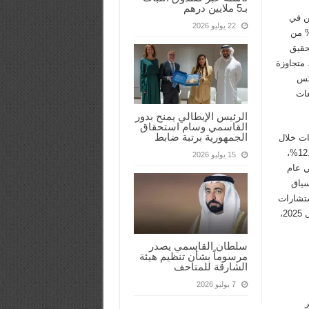
بـ5 ملايين درهم
ين في
22 يوليو 2026
د الوطني غير النفطي، إذ يمثل القطاع العقاري نحو 7.6% من
تحقيق
عات بمعدل نمو سنوي مركب بلغ 48.9% خلال الفترة 2018–2024، متجاوزة
كس
عات
الرئيس الإيطالي يمنح بدور
القاسمي وسام استحقاق
الجمهورية برتبة ضابط
ات خلال
الربع الثاني من عام 2025، ارتفعت أسعار العقارات السكنية بنسبة 12.8%،
15 يوليو 2026
27 مليار درهم في عام
ي سياق
ستشارات
العقارية إلى ارتفاع حجم الاستثمارات العقارية الدولية بنسبة 8% خلال 2025،
سلطان القاسمي يصدر
مرسوماً بشأن تنظيم هيئة
الشارقة للمتاحف
7 يوليو 2026
ر