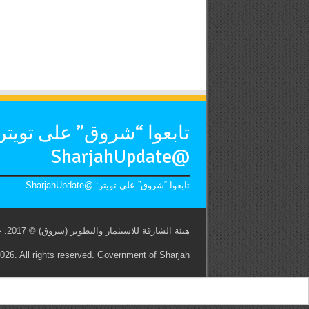
تابعوا “شروق” على تويتر
@SharjahUpdate
تابعوا “شروق” على تويتر: @SharjahUpdate
هيئة الشارقة للاستثمار والتطوير (شروق) © 2017. جميع الحقوق محفوظة. حكومة الشارقة
26. All rights reserved. Government of Sharjah