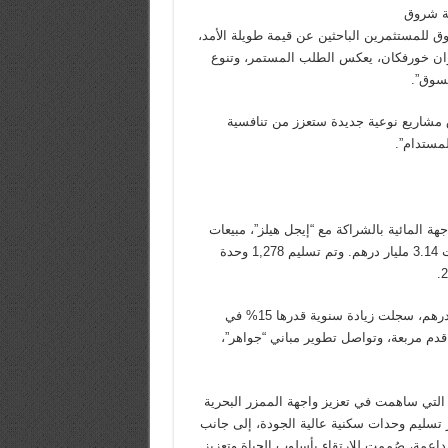
نة شروق
للمستثمرين الباحثين عن قيمة طويلة الأمد،
جوان خورفكان، يعكس الطلب المستمر، وتنوع
لسوق”.
 مشاريع نوعية جديدة ستعزز من تنافسية
لمستدام”.
 المائية بالشراكة مع “إيجل هيلز”، مبيعات
بنسبة 99%، حيث تم بيع 3,037 وحدة من أصل 3,083 بإجمالي مبيعات 3.14 مليار درهم. وتم تسليم 1,278 وحدة
وخلال الربع الأول من عام 2025، تم بيع 138 وحدة بقيمة 220 مليون درهم، سجلت زيادة سنوية قدرها 15% في
 المربعة. وتبلغ مساحة “جزيرة مريم” 3.19 مليون قدم مربعة، وتواصل تطوير مباني “جواهر”،
التي ساهمت في تعزيز واجهة الممزر البحرية
 تسليم وحدات سكنية عالية الجودة، إلى جانب
داعمة، صُممت للارتقاء بأسلوب الحياة وتعزيز