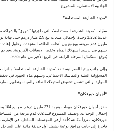
الجاذبية الاستثمارية للمشروع.
“مدينة الشارقة المستدامة”
سجّلت “مدينة الشارقة المستدامة”، التي طوّرتها “شروق” بالشراكة مع “
مليون قدم مربعة، ويجمع بين أنظمة الطاقة المتجددة، وحلول إعادة تدوير
يسهم في ترشيد استهلاك المياه وخفض الانبعاثات الكربونية. وقد تم ت
يُتوقع استكمال المرحلة الرابعة في الربع الأخير من عام 2025.
وإلى جانب بيئتها العمرانية، تنفذ “مدينة الشارقة المستدامة” مبادر
المسؤولية البيئية والتماسك الاجتماعي، وتسهم هذه الجهود في تحق
الموارد، والتي تشمل تخفيض استهلاك الطاقة والمياه، وتطوير ممارسا
“أجوان خورفكان”
إجمالي الوحدات. ويضيف المشروع 2,119
خورفكان، معززاً مكانته كأحد أرقى المجتمعات الساحلية في الإمارة، 
فاخرة إلى جانب مرافق نوعية تشمل أول حديقة مائية على الساحل ا