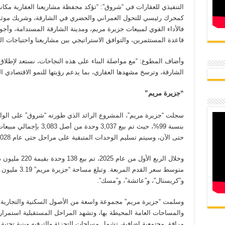
التنفيذي للعقارات في “شروق”: “تؤكد محفظة مشاريعنا العقارية مكا
كمحرك رئيسي للتحول العمراني والحضري في الشارقة، وشريك موثوق 
فالأداء القوي لمبيعات جزيرة مريم، ومدينة الشارقة المستدامة، وأ
قاعدة المستثمرين، والتوافق الاستراتيجي بين مشاريعنا واحتياجات ا
وأضاف المطوع: “مع مواصلة البناء على هذه النجاحات، نستعد لإطلاق
الشارقة، وترسخ مشهدها العقاري، بما يدعم رؤيتها للنمو الاقتصادي ا
“جزيرة مريم”
سجلت “جزيرة مريم”، المشروع الرائد الذي طورته “شروق” على الواجهة
حتى الآن، وسيتم تسليم الوحدات المتبقية على مراحل حتى عام 2028.
متوسط سعر القدم
و”كريستال”، و”عائشة”، و”مسك”.
وسلمت “جزيرة مريم” مجموعة واسعة من الأصول السكنية والتجارية 
والمساحات العامة المحيطة بها، وتشهد المراحل المستقبلية استمرار
مرافق مجتمعية إضافية، تشمل مساحات للتجزئة والترفيه وبنية تحتية 