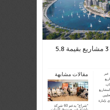
“شروق” تسجل 96% مبيعات في 3 مشاريع بقيمة 5.8
مقالات مشابهة
 عبر
لاثة مشاريع
ان،
وتضم هذه المشاريع
ثمرين محليين
 بإمارة
“شراع” يدعم 60 شركة
ناشئة عبر صندوق الثبات