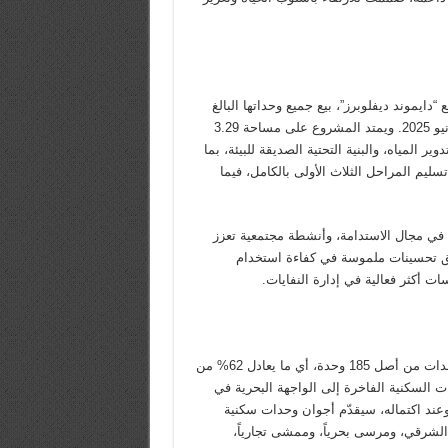
دايموند ديفلوبرز”، بيع جميع وحداتها البالغ
عددها 1,252 وحدة، بإجمالي مبيعات بلغ 2.5 مليار درهم حتى نهاية يونيو 2025. ويمتد المشروع على مساحة 3.29
 المياه، والبنية التحتية الصديقة للبيئة، بما
سليم المراحل الثلاث الأولى بالكامل، فيما
ات في مجال الاستدامة، وأنشطة مجتمعية تعزز
يق تحسينات ملموسة في كفاءة استخدام
ت أكثر فعالية في إدارة النفايات.
حقق أجوان خورفكان مبيعات بقيمة 271 مليون درهم، مع بيع 104 وحدات من أصل 185 وحدة، أي ما يعادل 62% من
68 قدم مربعة من المساحات السكنية الفاخرة إلى الواجهة البحرية في
وعند اكتماله، سيقدّم أجوان وحدات سكنية
لشرقي، ومرسى بحرياً، وممشى تجارياً،