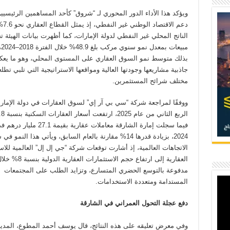
ويؤكد هذا الأداء الدور المحوري لـ “شروق” كأحد المساهمين الرئيسي
دعم الاقتصا
الناتج المحلي غير النفطي لدولة الإمارات، كما أظهرت بيانات الهيئة 
مبي
بذلك متوسط نمو السوق العقاري على المستوى المحلي، وهو ما يع
جاذبية مشاريعها وجودتها العالية ومواقعها الاستراتيجية التي تلبي تطل
مختلف شرائح المستثمرين.
ووفقًا لمراجعة شركة “سي بي آر إي” لسوق العقارات في دولة الإمار
فيما سجلت إمارة الشارقة معاملات عقارية بقيمة .1
2024، بزيادة قدرها 14% مقارنة بالعام السابق، ويأتي هذا النمو ف
الاتجاهات العالمية، إذ أشارت توقعات شركة “جي إل إل” العالمية للا
مدفوعة بالتوسع الحضري المتسارع، وتزايد الطلب على المجتمعات
المستدامة ومتعددة الاستخدامات.
دفع عجلة التحول العمراني في الشارقة
وفي معرض تعليقه على هذه النتائج، قال يوسف أحمد المطوع، المدي