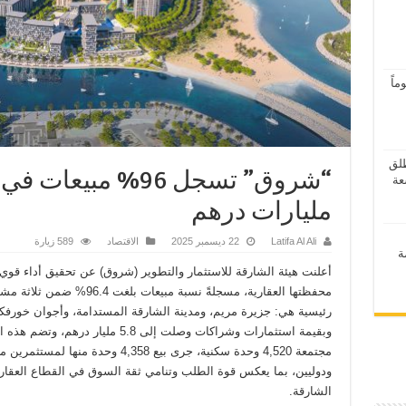
اً
ر 2026” ينطلق
مليارات درهم
Latifa Al Ali
22 ديسمبر 2025
الاقتصاد
589 زيارة
ة
أعلنت هيئة الشارقة للاستثمار والتطوير (شروق) عن تحقيق أداء قوي
محفظتها العقارية، مسجلةً نسبة مبيعات بلغت 96.4% ضمن ث
رئيسية هي: جزيرة مريم، ومدينة الشارقة المستدامة، وأجوان خورفك
وبقيمة استثمارات وشراكات وصلت إلى 5.8 مليار درهم، 
مجتمعة 4,520 وحدة سكنية، جرى بيع 4,358 وحدة منها لمست
ودوليين، بما يعكس قوة الطلب وتنامي ثقة السوق في القطاع العقاري
الشارقة.