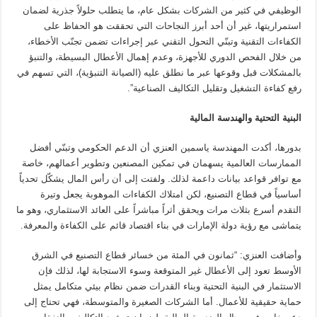
الوظيفي في كثير من الشركات بشكل عام، ما يتطلب حلولاً جذرية لضمان
استمراريتها، غير أن أحد أبرز النجاحات التي تحققت هو الحفاظ على
الكفاءات التقنية وتبنّي التحول التقني عبر إجراءات تضمن تجنّب الأخطاء،
من خلال الفحص الدوري للأجهزة، وعدم إهمال الأعطال البسيطة، والتنبؤ
بالمشكلات قبل وقوعها عبر ما نطلق عليه (الصيانة التنبؤية)، التي تسهم في
رفع كفاءة التشغيل وتقليل التكاليف الصناعية”.
البنية التحتية والهندسة المالية
بدورها، أكدت المهندسة ياسمين العنزي أن الدعم الحكومي وتبنّي أفضل
الممارسات العالمية يسهمان في تمكين المصنعين وتطوير أعمالهم، خاصة
مع توافر قواعد بيانات داعمة لذلك. ولفتت إلى أن رأس المال يشكّل تحدياً
أساسياً في قطاع التصنيع، لكن امتلاك الكفاءات الموهوبة يجعل وتيرة
التقدم أسرع بثلاث مرات ويحقق أثراً مباشراً على العائد الاستثماري، وهو ما
يتماشى مع رؤية دولة الإمارات في بناء اقتصاد قائم على الكفاءة والمعرفة.
وأضافت العنزي: “ثمانون في المئة من خسائر قطاع التصنيع في الشرق
الأوسط تعود إلى الأعطال غير المتوقعة وسوء الاستجابة لها، لذلك فإن
الاستثمار في البنية التحتية وبناء القدرات ضمن نظام بيئي متكامل يمثل
حماية حقيقية للأعمال. أما الشركات الصغيرة والمتوسطة، فهي تحتاج إلى