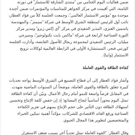
ضمن فعاليات اليوم الختامي من “منتدى الشارقة للاستثمار” في دورته
الثامنة، التي أقيمت في مركز الجواهر للمناسبات والمؤتمرات ضمن أجندة
موحدة مع “مؤتمر الاستثمار العالمي”، وجمعت الجلسة كلاً من فؤاد العطار،
نائب أول للرئيس لمنطقة الشرق الأوسط في شركة “سيمنز”، والمهندسة
ياسمين العنزي، المدير التنفيذي في مركز “آي إكس زيرو” ومدير مركز
الثورة الصناعية الرابعة في شركة “ماكس بايت تكنولوجيز”، وسيرجي
ميليان، الرئيس التنفيذي لمجموعة ريجال للأصول القابضة، وأدارت الجلسة
كورتني فنجر، المستشارة الأولى في الرابطة العالمية لوكالات ترويج
الاستثمار (وايبا).
كفاءة الطاقة والقوى العاملة
وأشار فؤاد العطار إلى أن قطاع التصنيع في الشرق الأوسط يواجه تحديات
كبيرة تتعلق بالطاقة والقوى العاملة، موضحاً أن السنوات الماضية شهدت
في المقابل فرصاً واسعة للنمو أمام رجال الأعمال. وبيّن أن كفاءة الطاقة
تمثل اليوم محوراً أساسياً لنجاح المصانع؛ إذ إن خفض كلفة الإنتاج وتحسين
استهلاك الطاقة دون التأثير على حجم الإنتاج يسهم في تعزيز الكفاءة
الصناعية ورفع العائد الاقتصادي للشركات، مؤكداً أهمية تمكين الخبراء
والمتخصصين لتطوير هذا المجال الحيوي.
وقال العطار: “القوة العاملة تمثل تحدياً آخر بسبب ضعف الاستقرار