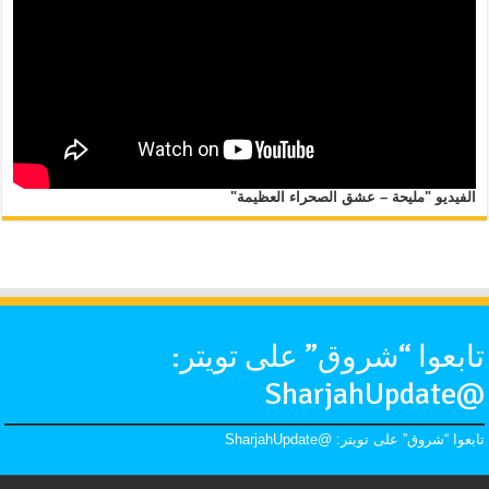
الفيديو "مليحة – عشق الصحراء العظيمة"
تابعوا “شروق” على تويتر:
@SharjahUpdate
تابعوا “شروق” على تويتر: @SharjahUpdate