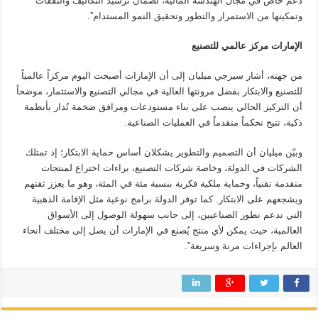
دعم خاص في مجال الهندسة المالية، لضمان ترشيد التكاليف والنفقات
وتمكينها من الاستمرار والتطور وتحقيق النمو المستدام”.
الإمارات مركز عالمي للتصنيع
من جهته، أشار سيرجي ميليان إلى أن الإمارات أصبحت اليوم مركزاً عالمياً
للتصنيع والابتكار بفضل مرونتها العالية في مجالي التصنيع والاستثمار، موضحاً
أن التركيز الحالي ينصب على بناء مستودعات ومرافق ضخمة تُدار بأنظمة
ذكية، تتيح تحكماً متقدماً في العمليات الصناعية.
وبيّن ميليان أن التصميم والتطوير يشكلان أساس حماية الابتكار؛ إذ تمتلك
الشركات في الدولة، وخاصة شركات التصنيع، براءات اختراع لمنتجات
متقدمة تقنياً، وحماية ملكية فكرية بنسبة مئة في المئة، وهو ما يعزز ثقتهم
ويشجعهم على الابتكار. كما توفر الدولة برامج نوعية مثل الإقامة الذهبية
التي تدعم تطور الصناعيين، إلى جانب سهولة الوصول إلى الأسواق
العالمية، حيث يمكن لأي منتج يُصنع في الإمارات أن يصل إلى مختلف أنحاء
العالم بإجراءات مرنة وسريعة”.