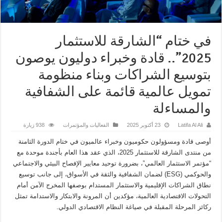
في ختام “الشارقة للاستثمار
2025”.. قادة وخبراء دوليون يوصون
بتوسيع الشراكات وبناء منظومة
تمويل عالمية قائمة على الشفافية
والمساءلة
Latifa Al Ali
23 أكتوبر 2025
الفعاليات والمؤتمرات
938 زيارة
أوصى قادة ومسؤولون حكوميون وخبراء عالميون في ختام الدورة الثامنة
من منتدى الشارقة للاستثمار 2025، الذي عقد هذا العام بأجندة موحدة مع
“مؤتمر الاستثمار العالمي”، بضرورة توحيد معايير الإفصاح البيئي والاجتماعي
والحوكمي (ESG) لضمان الشفافية والثقة في الأسواق، إلى جانب توسيع
نطاق الشراكات الإقليمية والاستثمار المستدام بوصفها المخرج الآمن أمام
التحولات الاقتصادية العالمية، مؤكدين أن المرونة والابتكار والاستدامة تمثل
ركائز المرحلة المقبلة في صياغة النظام الاقتصادي الدولي.