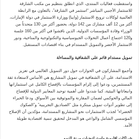
واستقطبت فعاليات المنتدى، الذي انطلق بتنظيم من مكتب الشارقة
للاستثمار الأجنبي المباشر “استثمر في الشارقة”، بالتعاون مع الرابطة
العالمية لوكالات ترويج الاستثمار (وايبا) ووزارة الاستثمار في دولة الإمارات،
أكثر من 12 ألف مشارك من 142 دولة، بحضور أكثر من 130 متحدثاً من
الوزراء وقادة المؤسسات الدولية، الذين ناقشوا في أكثر من 160 جلسة
و120 اجتماع أعمال التحولات الجيوسياسية والتكنولوجية والمناخية، ودور
الاستثمار الأخضر والتمويل المستدام في بناء اقتصادات المستقبل.
تمويل مستدام قائم على الشفافية والمساءلة
وأجمع المشاركون في الحوارات حول دور التمويل العالمي في تعزيز
الاستدامة، على أن الشفافية في تمويل المشاريع هي الأساس لاستعادة ثقة
المستثمرين، ودعوا إلى إلزام المؤسسات بالإفصاح الكامل عن استثماراتها
وانبعاثاتها البيئية، كما شددوا على أهمية توحيد المعايير الدولية للإفصاح
المالي والحوكمي لضمان المقارنة والموثوقية بين الأسواق. ودعا الخبراء
إلى تطوير أدوات تمويل مبتكرة مثل “الصناديق التجريبية” و”الصكوك
الخضراء” لجذب الاستثمارات نحو المشاريع المستدامة، مؤكدين أن الإصلاح
المؤسسي الشامل والواعي هو المدخل لتحقيق تنمية اقتصادية طويلة
الأمد.
شراكات إقليمية واستراتيجيات مرنة للنمو