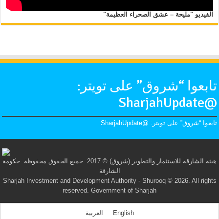
الفيديو "مليحة – عشق الصحراء العظيمة"
تابعوا “شروق” على تويتر:
@SharjahUpdate
تابعوا “شروق” على تويتر: @SharjahUpdate
هيئة الشارقة للاستثمار والتطوير (شروق) © 2017. جميع الحقوق محفوظة. حكومة
الشارقة
Sharjah Investment and Development Authority - Shurooq © 2026. All rights
reserved. Government of Sharjah
English
العربية