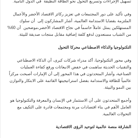
تسهيل الإجراءات وتسريع التحول نحو الطاقة النظيفة في الدول النامية.
وفي تأكيد على دور المجتمعات في تعزيز ركائز الاقتصاد الأخضر والأعمال
الملتزمة بقضايا الاستدامة العالمية، أشار المشاركون إلى أن سلوك
المستهلكين يمثل عاملاً حاسماً في نجاح الاقتصاد الأخضر،موضحين أن 60%
من الشباب مستعدون لدفع كلفة إضافية مقابل منتجات صديقة للبيئة.
التكنولوجيا والذكاء الاصطناعي محركا التحول
وفي محور التكنولوجيا، أكد مدراء شركات كبرى، أن الذكاء الاصطناعي
والتقنيات الحديثة ساهمت في خفض الانبعاثات ورفع كفاءة العمليات
الصناعية، وأشار المتحدثون في هذا المحور إلى أن الإمارات أصبحت مركزاً
عالمياً للطاقة والاستدامة بفضل استراتيجيتها القائمة على الابتكار والتوازن
بين النمو والبيئة.
وأجمع المتحدثون على أن الاستثمار في الإنسان والمعرفة والتكنولوجيا هو
العامل الأهم في بناء اقتصادات مرنة ومجتمعات قادرة على التكيف مع
التحولات العالمية.
الشارقة منصة عالمية لتوحيد الرؤى الاقتصادية