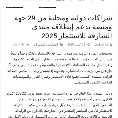
شراكات دولية ومحلية من 29 جهة
ومنصة تدعم إنطلاقة منتدى
الشارقة للاستثمار 2025
Latifa Al Ali
15 أكتوبر 2025
الفعاليات والمؤتمرات
440 زيارة
تستقطب الدورة الثامنة من منتدى الشارقة للاستثمار 2025، زخماً واسعاً
من الشراكات المؤسسية والمجتمعية، حيث يشارك في الحدث 22 جهة
راعية تمثل مختلف القطاعات الاقتصادية والتنموية والإعلامية، إلى جانب 7
عارضين من مؤسسات استثمارية وتنموية إقليمية ودولية، ما يعكس المكانة
الرائدة للمنتدى كمنصة تجمع قادة الاستثمار وصناع القرار والمؤسسات
الداعمة لاقتصاد المستقبل.
ويأتي المنتدى هذا العام في دورة استثنائية، حيث ينعقد يومي 22 و23 اكتوبر
الجاري، ضمن أجندة موحّدة وفعاليات مشتركة مع “مؤتمر الاستثمار
العالمي” الذي تستضيفه الشارقة لأول مرة، بتنظيم من مكتب الشارقة
للاستثمار الأجنبي المباشر (استثمر في الشارقة)، بالتعاون مع الرابطة
العالمية لوكالات ترويج الاستثمار (وايبا) ووزارة الاستثمار في دولة الإمارات،