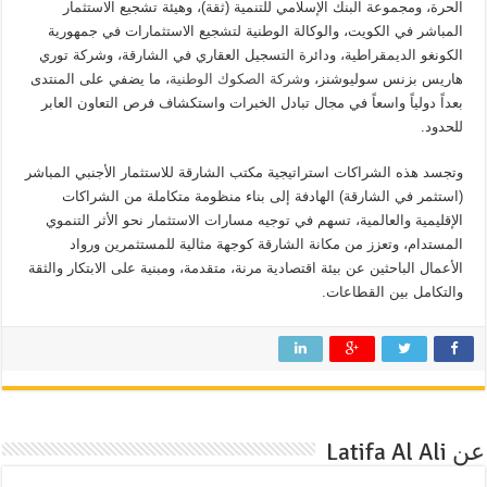
الحرة، ومجموعة البنك الإسلامي للتنمية (ثقة)، وهيئة تشجيع الاستثمار
المباشر في الكويت، والوكالة الوطنية لتشجيع الاستثمارات في جمهورية
الكونغو الديمقراطية، ودائرة التسجيل العقاري في الشارقة، وشركة توري
هاريس بزنس سوليوشنز، و
شركة الصكوك الوطنية
، ما يضفي على المنتدى
بعداً دولياً واسعاً في مجال تبادل الخبرات واستكشاف فرص التعاون العابر
للحدود.
وتجسد هذه الشراكات استراتيجية مكتب الشارقة للاستثمار الأجنبي المباشر
(استثمر في الشارقة) الهادفة إلى بناء منظومة متكاملة من الشراكات
الإقليمية والعالمية، تسهم في توجيه مسارات الاستثمار نحو الأثر التنموي
المستدام، وتعزز من مكانة الشارقة كوجهة مثالية للمستثمرين ورواد
الأعمال الباحثين عن بيئة اقتصادية مرنة، متقدمة، ومبنية على الابتكار والثقة
والتكامل بين القطاعات.
عن Latifa Al Ali