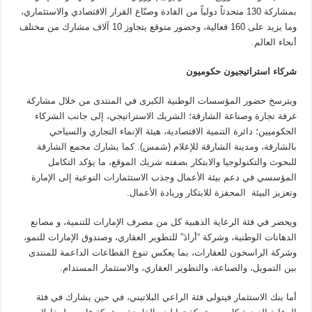
بمشاركة 130 متحدثاً دولياً من القادة وصنّاع القرار الاقتصادي والاستثماري،
وما يزيد على 160 فعالية، وحضور متوقع يتجاوز 10 آلاف مشارك من مختلف
أنحاء العالم.
شركاء استراتيجيون حكوميون
ويترسخ حضور المؤسسات الوطنية الكبرى في المنتدى من خلال مشاركة
غرفة تجارة وصناعة الشارقة؛ الشريك الاستراتيجي، إلى جانب الشركاء
الحكوميين؛ دائرة التنمية الاقتصادية، هيئة الإنماء التجاري والسياحي
بالشارقة، ومدينة الشارقة للإعلام (شمس). كما يشارك مجمع الشارقة
للبحوث والتكنولوجيا والابتكار بصفته شريك الموقع، ما يؤكد التكامل
المؤسسي في دعم بيئة الأعمال وجذب الاستثمارات النوعية إلى الإمارة
وتعزيز البيئة المحفزة للابتكار وريادة الأعمال.
ويحضر في فئة الرعاية الذهبية كل من مصرف الإمارات للتنمية، و مصانع
الدهانات الوطنية، وشركة “أرادَ” للتطوير العقاري، وصندوق الإمارات للنمو،
وشركة الراسخون للعقارات، بما يعكس تنوع القطاعات الداعمة للمنتدى
بين التمويل، والصناعة، والتطوير العقاري، والاستثمار المستدام.
أما بنك الاستثمار فيتولى فئة الراعي البلاتيني، في حين يشارك في فئة