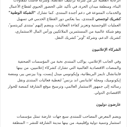
الرعاية الفضية كل من شركة ترايليف القابضة، وشركة فاست لمقاولات
البناء، ومنطقة ميدان الحرة، في تأكيد على الحضور الحيوي لقطاع الأعمال
والخدمات المتنوعة في دعم أجندة المنتدى. كما تشارك
“الشبكة الوطنية”
كشريك لوجستي
للمنتدى، بما يعكس دور القطاع الخدمي في تسهيل
العمليات اللوجستية وتعزيز كفاءة الفعاليات، وينضم إليهم “منتدى كيريتسو”،
وهو شبكة عالمية من المستثمرين الملائكيين ورأس المال الاستثماري،
كشريك الدعم، وشركة “أوبر” كشريك النقل.
الشركاء الإعلاميون
وفي الجانب الإعلامي، يواكب المنتدى نخبة من المؤسسات الصحفية
والمنصات الاقتصادية العالمية التي تشارك كشركاء إعلاميين، من بينها
فاينانشال تايمز البريطانية، وإيكونومي ميدل إيست، وذا بيزنس يير، ومنصة
إيكونوميك، ومجلة “فاينانس اند بزنس” لتغطية فعاليات المنتدى ونقل
رسالته إلى جمهور الاستثمار العالمي، وترسيخ موقع الشارقة كمنصة للحوار
الاقتصادي الدولي.
عارضون دوليون
ويضم المعرض المصاحب للمنتدى سبع جهات عارضة تمثل مؤسسات
استثمار وتنمية دولية وإقليمية، من بينها مدينة الشارقة للنشر – المنطقة