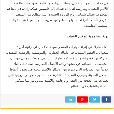
في مجالات النمو الشخصي، وبناء الثروات، والقيادة. ومن منابر عالمية
كالأمم المتحدة ومدرسة لندن للاقتصاد، إلى تأسيس شبكة رائدة في صناعة
المحتوى، يجسّد شماني روح الريادة الجديدة التي تنطلق من الشغف
الفردي لتُحدث أثراً اقتصادياً واسعاً، وتُعيد تعريف النجاح بعيداً عن القوالب
النمطية التقليدية.
رؤية استثمارية لتمكين الشباب
كما تشارك في إثراء حوارات المنتدى سيدة الأعمال الإماراتية أميرة
سجواني، العضو المنتدب في داماك العقارية، والمؤسسة والرئيسة التنفيذية
لشركة بريبكو، وعضو لجنة تحكيم شارك تانك دبي. وتُعدّ سجواني من أبرز
الشخصيات النسائية في مشهد ريادة الأعمال العقارية، حيث تمثل جيلاً
جديداً من القيادات التي تمزج بين الابتكار والاستراتيجية في تطوير أنماط
السكن الحديثة وتجارب المعيشة الفاخرة. كما تشتهر سجواني برؤيتها التي
تعيد تعريف العلاقة بين العقار والرفاهية والاستدامة، وبالتزامها بتمكين
النساء والشباب في القطاع.