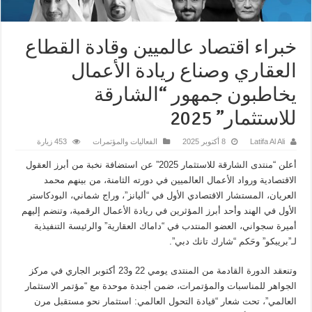
خبراء اقتصاد عالميين وقادة القطاع
العقاري وصناع ريادة الأعمال
يخاطبون جمهور “الشارقة
للاستثمار” 2025
Latifa Al Ali
8 أكتوبر 2025
الفعاليات والمؤتمرات
453 زيارة
أعلن “منتدى الشارقة للاستثمار 2025” عن استضافة نخبة من أبرز العقول
الاقتصادية ورواد الأعمال العالميين في دورته الثامنة، من بينهم محمد
العريان، المستشار الاقتصادي الأول في “أليانز”، وراج شماني، البودكاستر
الأول في الهند وأحد أبرز المؤثرين في ريادة الأعمال الرقمية، وتنضم إليهم
أميرة سجواني، العضو المنتدب في “داماك العقارية” والرئيسة التنفيذية
لـ”بريبكو” وحَكم “شارك تانك دبي”.
وتنعقد الدورة القادمة من المنتدى يومي 22 و23 أكتوبر الجاري في مركز
الجواهر للمناسبات والمؤتمرات، ضمن أجندة موحدة مع “مؤتمر الاستثمار
العالمي”، تحت شعار “قيادة التحول العالمي: استثمار نحو مستقبل مرن