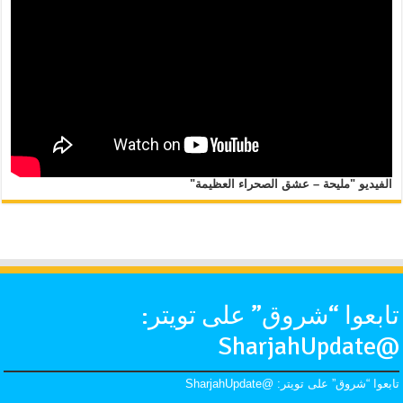
الفيديو "مليحة – عشق الصحراء العظيمة"
تابعوا “شروق” على تويتر:
@SharjahUpdate
تابعوا “شروق” على تويتر: @SharjahUpdate