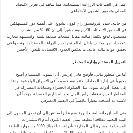
عمل في الصناعات الزراعية المستدامة، مما ساهم في تعزيز الاقتصاد
المحلي وتحقيق الشمول الاجتماعي.
من جانبه، شدد البروفيسور راي كوون تشونغ، على أهمية دور المستهلكين
في الحد من الانبعاثات الكربونية، مشيراً إلى أن 60 % من الشباب
مستعدون لدفع تكلفة إضافية مقابل منتجات صديقة للبيئة. واستشهد بتجارب
شخصيات من مختلف بلدان العالم تبنوا خيار الزراعة المستدامة، ونجحوا في
تحقيق عوائد مالية عالية، ما يعكس الجدوى الاقتصادية للتحول الأخضر.
التمويل المستدام وإدارة المخاطر
أما من منظور مالي، فأوضح هاني إدريس، أن التمويل المستدام أصبح
محورياً في إدارة المخاطر الائتمانية، خصوصاً في الأسواق الهامشية. ودعا
إلى تفعيل أدوات تمويل مثل الصكوك الخضراء وضمانات المشاركة في
المخاطر لتعزيز تدفقات رأس المال نحو المشاريع الخضراء، مؤكداً أن
الاستدامة أصبحت معياراً تنافسياً في التقييم المصرفي.
وفي السياق ذاته، لفتت البروفيسورة ليزا ساتش إلى أن تحدي الوصول إلى
البنية التحتية للطاقة النظيفة يمثل العقبة الكبرى أمام الاستثمارات
المستدامة، مشيرة إلى المفارقة بأن إفريقيا تمتلك 60% من موارد الطاقة
الشمسية في العالم، بينما يفتقر 80 % من سكانها إلى مصادر طاقة نظيفة