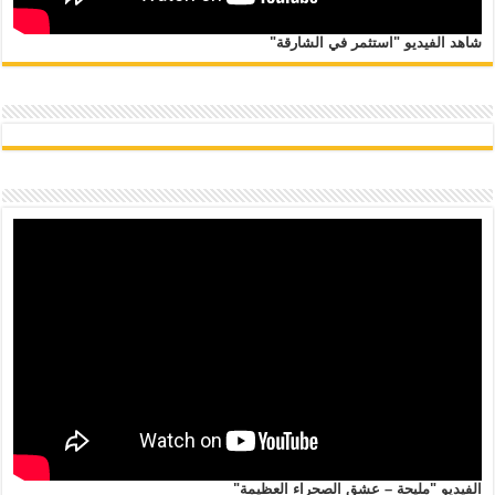
شاهد الفيديو "استثمر في الشارقة"
الفيديو "مليحة – عشق الصحراء العظيمة"