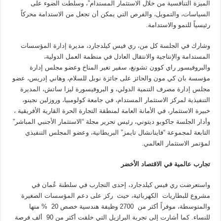
الميزة التنافسية من خلال الاستثمار المستدام”، وسلطت الضوء على
السياسات، والتمويل، والفرص التي يمكن أن تجعل من الاستدامة محركاً
رئيسياً للنمو والاستدامة.
وشارك في الجلسة كل من، ري فيس كيلدجارد، مديرة إدارة المؤسسات
المستدامة والإنتاجية والانتقال العادل في منظمة العمل الدولية،
والبروفيسور راي كوون تشونغ، سفير تغير المناخ وعضو مجلس إدارة
مؤسسة بان كي مون والحائز على جائزة نوبل للسلام، وهاني إدريس، عضو
مجلس إدارة مصرف التنمية الدولي، و البروفيسورة ليزا ساتش، المديرة
التنفيذية لمركز الاستثمار المستدام، في جامعة كولومبيا، وروزلين نجينو،
خبيرة الاستثمار، في الأمانة العامة لمنطقة التجارة الحرة القارية الأفريقية
،
وأدار الجلسة جاكوبو ديتوني، رئيس تحرير مجلة “الاستثمار الأجنبي المباشر”
التابعة لمجموعة “فاينانشال تايمز” البريطانية، وعضو المجلس التنفيذي
لمؤتمر الاستثمار العالمي.
تجارب عالمية في الاقتصاد الأخضر
واستعرضت ري فيس كيلدجارد، إحدى التجارب في سلطنة عُمان في
مشروع للبطاريات الكهربائية، حيث ركز على دعم المؤسسات الصغيرة
والمتوسطة، موفراً أكثر من 2700 وظيفة هندسية خصص 20 % منها
للنساء. كما أشارت إلى تجربة البرازيل التي خلقت أكثر من 90 ألف فرصة