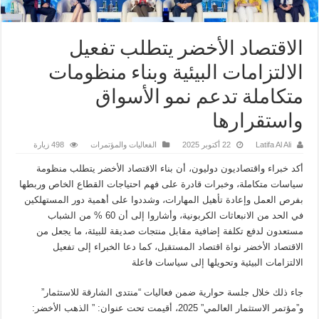
الاقتصاد الأخضر يتطلب تفعيل
الالتزامات البيئية وبناء منظومات
متكاملة تدعم نمو الأسواق
واستقرارها
Latifa Al Ali
22 أكتوبر 2025
الفعاليات والمؤتمرات
498 زيارة
أكد خبراء واقتصاديون دوليون، أن بناء الاقتصاد الأخضر يتطلب منظومة
سياسات متكاملة، وخبرات قادرة على فهم احتياجات القطاع الخاص وربطها
بفرص العمل وإعادة تأهيل المهارات، وشددوا على أهمية دور المستهلكين
في الحد من الانبعاثات الكربونية، وأشاروا إلى أن 60 % من الشباب
مستعدون لدفع تكلفة إضافية مقابل منتجات صديقة للبيئة، ما يجعل من
الاقتصاد الأخضر نواة اقتصاد المستقبل، كما دعا الخبراء إلى تفعيل
الالتزامات البيئية وتحويلها إلى سياسات فاعلة
جاء ذلك خلال جلسة حوارية ضمن فعاليات “منتدى الشارقة للاستثمار”
و”مؤتمر الاستثمار العالمي” 2025، أقيمت تحت عنوان: ” الذهب الأخضر: