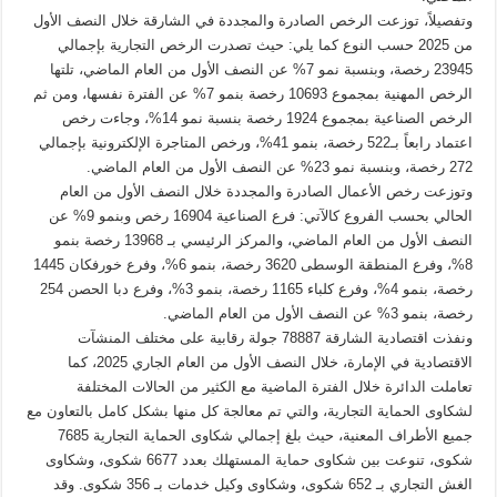
وتفصيلاً، توزعت الرخص الصادرة والمجددة في الشارقة خلال النصف الأول
من 2025 حسب النوع كما يلي: حيث تصدرت الرخص التجارية بإجمالي
23945 رخصة، وبنسبة نمو 7% عن النصف الأول من العام الماضي، تلتها
الرخص المهنية بمجموع 10693 رخصة بنمو 7% عن الفترة نفسها، ومن ثم
الرخص الصناعية بمجموع 1924 رخصة بنسبة نمو 14%، وجاءت رخص
اعتماد رابعاً بـ522 رخصة، بنمو 41%، ورخص المتاجرة الإلكترونية بإجمالي
272 رخصة، وبنسبة نمو 23% عن النصف الأول من العام الماضي.
وتوزعت رخص الأعمال الصادرة والمجددة خلال النصف الأول من العام
الحالي بحسب الفروع كالآتي: فرع الصناعية 16904 رخص وبنمو 9% عن
النصف الأول من العام الماضي، والمركز الرئيسي بـ 13968 رخصة بنمو
8%، وفرع المنطقة الوسطى 3620 رخصة، بنمو 6%، وفرع خورفكان 1445
رخصة، بنمو 4%، وفرع كلباء 1165 رخصة، بنمو 3%، وفرع دبا الحصن 254
رخصة، بنمو 3% عن النصف الأول من العام الماضي.
ونفذت اقتصادية الشارقة 78887 جولة رقابية على مختلف المنشآت
الاقتصادية في الإمارة، خلال النصف الأول من العام الجاري 2025، كما
تعاملت الدائرة خلال الفترة الماضية مع الكثير من الحالات المختلفة
لشكاوى الحماية التجارية، والتي تم معالجة كل منها بشكل كامل بالتعاون مع
جميع الأطراف المعنية، حيث بلغ إجمالي شكاوى الحماية التجارية 7685
شكوى، تنوعت بين شكاوى حماية المستهلك بعدد 6677 شكوى، وشكاوى
الغش التجاري بـ 652 شكوى، وشكاوى وكيل خدمات بـ 356 شكوى. وقد