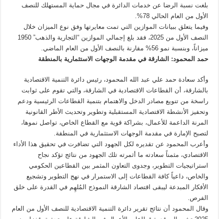
بلغت نسبة الرضا عن خدمات الدائرة في مجال حماية المستهلك للنصف
الأول من العام الحالي 78%.
وفيما يتعلق ببيانات الموازين التي تمت معايرتها وفق نوع الميزان خلال
النصف الأول من 2025، فقد بلغ إجمالي الموازين “التجارية والذهب” 1950
ميزاناً، وبنسبة نمو 56% مقارنة بالنصف الأول من العام الماضي.
حمد المحمود: الشارقة في مقدمة الوجهات الاستثمارية بالمنطقة
وأكد سعادة حمد علي عبد الله المحمود، رئيس دائرة التنمية الاقتصادية
بالشارقة، أن القطاعات الاقتصادية في الشارقة، والتي تقوم على ثوابت
راسخة من تنويع مصادر الدخل والاهتمام بتنمية القطاعات الرئيسية ودعم
وتحفيز الأنشطة الاقتصادية المستقبلية وتطوير وتحديث الأطر القانونية
المرنة الداعمة للأعمال، بشراكة قوية مع القطاع الخاص، تواصل نموها،
لتصبح الإمارة في مقدمة الوجهات الاستثمارية في المنطقة.
وأعرب المحمود عن تقديره لكل الجهود التي تضافرت في تحقيق هذا الأداء
الاقتصادي، مثمناً سعادته ما أثمرته تلك الجهود من نتائج تؤكد نجاح
استراتيجيات التطوير، وجدوى التعاون المثمر بين القطاعين الحكومي
والخاص، داعياً كافة القطاعات إلى الاستمرار في نهج التطوير وتشجيع
الأفكار المبدعة ليبقى اقتصاد الشارقة النموذج المُلهِم في القدرة على خلق
الفرص.
وقال المحمود أن نتائج تقرير دائرة التنمية الاقتصادية للنصف الأول من العام