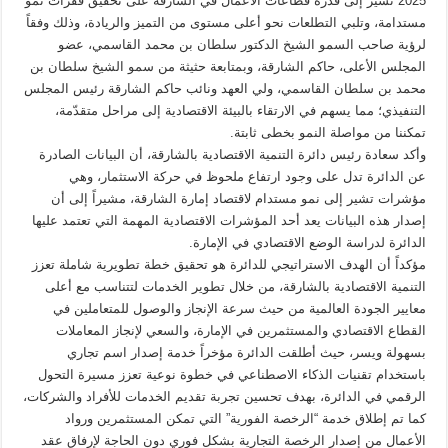
2025 تشير إلى قدرة قطاعات الأعمال في الشارقة على تحقيق قفزات نمو
مستدامة، وتلبي التطلعات نحو أعلى مستوى من التميز والريادة، وذلك وفقاً
لرؤية صاحب السمو الشيخ الدكتور سلطان بن محمد القاسمي، عضو
المجلس الأعلى، حاكم الشارقة، وبمتابعة حثيثة من سمو الشيخ سلطان بن
محمد بن سلطان القاسمي، ولي العهد ونائب حاكم الشارقة رئيس المجلس
التنفيذي؛ مما يسهم في الارتقاء بالبيئة الاقتصادية إلى مراحل متقدّمة،
تمكننا من مواصلة النمو بخطى ثابتة.
وأكد سعادة رئيس دائرة التنمية الاقتصادية بالشارقة، أن البيانات الصادرة
عن الدائرة تدل على وجود ارتفاع ملحوظ في حركة الاستثمار، وهي
مؤشرات تشير إلى نمو مستدام لاقتصاد إمارة الشارقة، مشيراً إلى أن
إصدار هذه البيانات يعد أحد المؤشرات الاقتصادية المهمة التي تعتمد عليها
الدائرة لدراسة الوضع الاقتصادي في الإمارة.
مؤكداً أن الهدف الاستراتيجي للدائرة هو تحقيق خطة تطويرية شاملة تعزز
التنمية الاقتصادية بالشارقة، من خلال تطوير الخدمات لتتناسب مع أعلى
معايير الجودة العالمية من حيث سرعة الإنجاز والوصول للمتعاملين في
القطاع الاقتصادي والمستثمرين في الإمارة، والسعي لإنجاز المعاملات
بسهولة ويسر، حيث أطلقت الدائرة مؤخراً خدمة إصدار اسم تجاري
باستخدام تقنيات الذكاء الاصطناعي في خطوة نوعية تعزز مسيرة التحول
الرقمي في الدائرة، بهدف تحسين تجربة تقديم الخدمات للأفراد والشركات،
كما تم إطلاق خدمة “الرخصة الفورية” التي تمكن المستثمرين ورواد
الأعمال من إصدار الرخصة التجارية بشكل فوري دون الحاجة لإرفاق عقد