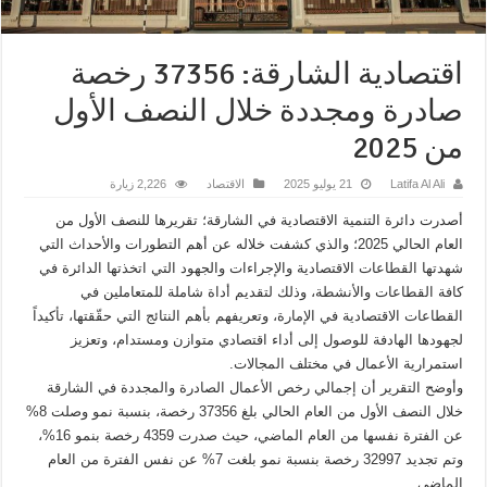
اقتصادية الشارقة: 37356 رخصة
صادرة ومجددة خلال النصف الأول
من 2025
Latifa Al Ali
21 يوليو 2025
الاقتصاد
2,226 زيارة
أصدرت دائرة التنمية الاقتصادية في الشارقة؛ تقريرها للنصف الأول من
العام الحالي 2025؛ والذي كشفت خلاله عن أهم التطورات والأحداث التي
شهدتها القطاعات الاقتصادية والإجراءات والجهود التي اتخذتها الدائرة في
كافة القطاعات والأنشطة، وذلك لتقديم أداة شاملة للمتعاملين في
القطاعات الاقتصادية في الإمارة، وتعريفهم بأهم النتائج التي حقّقتها، تأكيداً
لجهودها الهادفة للوصول إلى أداء اقتصادي متوازن ومستدام، وتعزيز
استمرارية الأعمال في مختلف المجالات.
وأوضح التقرير أن إجمالي رخص الأعمال الصادرة والمجددة في الشارقة
خلال النصف الأول من العام الحالي بلغ 37356 رخصة، بنسبة نمو وصلت 8%
عن الفترة نفسها من العام الماضي، حيث صدرت 4359 رخصة بنمو 16%،
وتم تجديد 32997 رخصة بنسبة نمو بلغت 7% عن نفس الفترة من العام
الماضي.