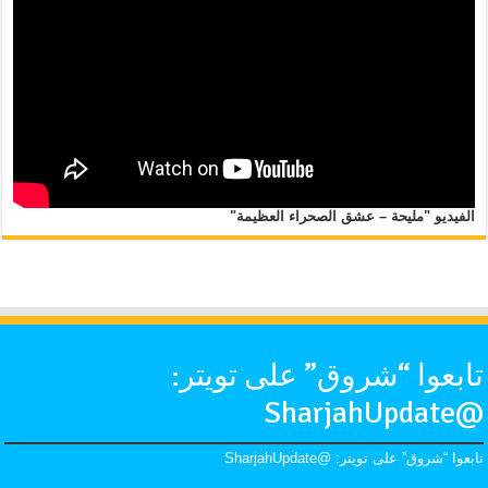
الفيديو "مليحة – عشق الصحراء العظيمة"
تابعوا “شروق” على تويتر:
@SharjahUpdate
تابعوا “شروق” على تويتر: @SharjahUpdate