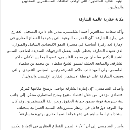
البنية التحتية المتطورة التي تواكب تطلعات المستثمرين المحليين
والدوليين
.
مكانة عقارية عالمية للشارقة
وأكد سعادة عبدالعزيز أحمد الشامسي، مدير عام دائرة التسجيل العقاري
في إمارة الشارقة: “أن القفزات النوعية التي يشهدها القطاع العقاري في
الإمارة تُعد ركيزة أساسية في مسيرة النمو الاقتصادي الشامل والمتوازن،
الذي تقوده الشارقة بخطى ثابتة، بفضل التوجيهات السديدة لصاحب السمو
الشيخ الدكتور سلطان بن محمد القاسمي، عضو المجلس الأعلى حاكم
الشارقة، والمتابعة الحثيثة لسمو الشيخ سلطان بن محمد بن سلطان
القاسمي، ولي العهد نائب حاكم الشارقة رئيس المجلس التنفيذي، والتي
وضعت الشارقة على خريطة الاستثمار العقاري الإقليمي والدولي”.
وأضاف الشامسي: “إن إمارة الشارقة تواصل ترسيخ مكانتها كمركز
اقتصادي مزدهر، من خلال اقتصاد متنوع ومناخ استثماري محفّز، إلى جانب
بنية تشريعية قوية تضمن حماية الحقوق وتعزز ثقة المستثمرين. وقد كان
لهذا التوجه دورٌ فاعل في ازدهار مشروعات التنمية العمرانية بمختلف
استخداماتها، ما ساهم في دفع عجلة النمو العقاري بوتيرة متسارعة”
.
وأشار الشامسي إلى أن “الأداء المميز للقطاع العقاري في الإمارة يعكس