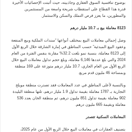
بوضوح تنافسية السوق العقاري وجاذبيته، حيث أثبتت الإحصائيات الأخيرة
قدرة هذا القطاع على استقطاب شريحة واسعة من المستثمرين
والمطورين، ما يعزز فرص التملك والسكن والاستثمار
.
8123
معاملة بيع بـ 10.7 مليار درهم
وصل إجمالي معاملات البيع بمختلف أنواعها “سندات الملكية وبيع المنفعة
وعقود البيع المبدئية” حسب المناطق في إمارة الشارقة خلال الربع الأول
إلى 8123 معاملة، بنسبة نمو بلغت 32.2% مقارنة بنفس الفترة من العام
2024 والتي بلغ عددها 6,146 معاملة، وبلغ حجم تداول معاملات البيع خلال
الربع الأول من العام الجاري، 10.7 مليار درهم متوزعة على 169 منطقة
وبمساحة 46 مليون قدم مربع
.
وبالنسبة لأعلى المناطق في عدد المعاملات فقد تصدرت منطقة مويلح
التجارية بـ 1787 معاملة بقيمة تداول 1.9 مليار درهم، تلتها منطقة البليدة
902 معاملة بقيمة تداول 851 مليون درهم، ثم منطقة الخان بعدد 536
معاملة وبقيمة 665 مليون درهم
.
المعاملات السكنية تتصدر
بتصنيف العقارات في معاملات البيع خلال الربع الأول من عام 2025،