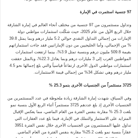
97
جنسية استثمرت في الإمارة
وتداول مستثمرون من 97 جنسية من مختلف أنحاء العالم في إمارة الشارقة
خلال الربع الأول من عام 2025، حيث شكّلت استثمارات مواطني دولة
الإمارات من إجمالي التداول النقدي حوالي 5.2 مليار درهم وبما يمثل 39.8
% من الإجمالي، وأما الخليجيين من دون الإماراتيين فقد جاءت استثماراتهم
بقيمة 509.8 مليون درهم وبنسبة تمثل 3.9%، بينما ارتفعت استثمارات
المواطنين العرب إلى 3 مليارات درهم وبما يعادل 22.3%، وبالمثل حققت
استثمارات مواطني الدول الأخرى ارتفاعاً قياسياً والتي بلغ إجمالها نحو 4.5
مليار درهم وهي تشكل 34% من إجمالي قيمة الاستثمارات
.
3725
مستثمراً من الجنسيات الأخرى بنمو 25.3
%
وفي السياق، شهدت إمارة الشارقة زيادة ملحوظة في عدد المستثمرين من
الجنسيات الأخرى إذ بلغ عددهم 3725 مستثمراً أثناء الربع الأول بنسبة نمو
بلغت 25.3 % مقارنة بنفس الفترة من العام الماضي، مما يعكس الإقبال
المتزايد على الاستثمار والتملك في الإمارة، فيما بلغ عدد العقارات التي
تداول عليها المستثمرون من الجنسيات الأخرى خلال نفس الفترة 3951
عقاراً بنسبة نمو بلغت 25.2% مقارنة بنفس الفترة من العام الماضي.