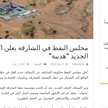
اً
ر 2026” ينطلق
مجلس النفط في الشارقة يعلن ا
الجديد “هديبة”
Latifa Al Ali
4 مايو 2024
الاقتصاد
1,212 زيارة
ة
أعلن مجلس النفط بحكومة الشارقة، عن اكتشاف جديد للغاز في حقل 
الواقع إلى الشمال من حقل الصجعة بالشارقة، وبكميات اقتصادية مب
وتم اكتشاف الحقل الجديد، بعد أن قامت مؤسسة نفط الشارقة الوطن
“سنوك”، بحفر بئر في الأشهر الماضية، وسيتم اختبار البئر في الفترة ا
لتأكيد الكميات والاحتياطي المحتمل من الحقل لتطويره.