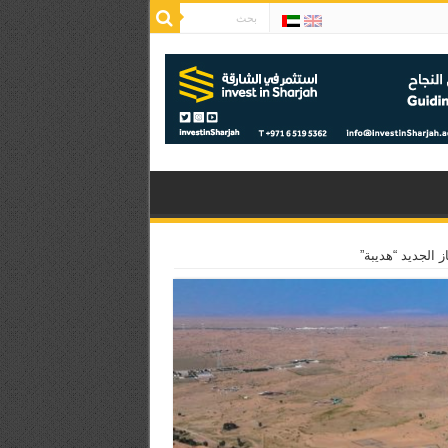
الجديد “هديبة”