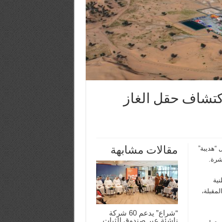
كتشاف حقل الغاز
مقالات مشابهة
“هديبة”
شرة.
ية
لمقبلة،
“شراع” يدعم 60 شركة
ناشئة عبر صندوق الثبات