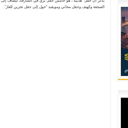
يذكر أن حقل “هديبة”، هو خامس حقل بري في الشارقة، ليضاف إلى
الصجعة وكهيف وحقل محاني ومويعيد “حول إلى حقل تخزين للغاز”.