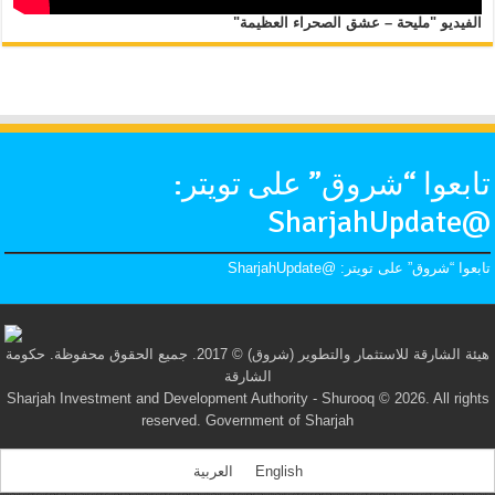
الفيديو "مليحة – عشق الصحراء العظيمة"
تابعوا “شروق” على تويتر:
@SharjahUpdate
تابعوا “شروق” على تويتر: @SharjahUpdate
هيئة الشارقة للاستثمار والتطوير (شروق) © 2017. جميع الحقوق محفوظة. حكومة
الشارقة
Sharjah Investment and Development Authority - Shurooq © 2026. All rights
reserved. Government of Sharjah
English
العربية