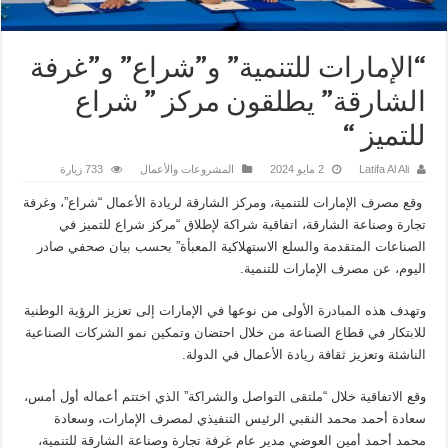
“الإمارات للتنمية” و”شراع” و”غرفة
الشارقة” يطلقون مركز ” شراع
للتميز “
Latifa Al Ali
2 مايو 2024
المشروعات والأعمال
733 زيارة
وقع مصرف الإمارات للتنمية، ومركز الشارقة لريادة الأعمال “شراع”، وغرفة
تجارة وصناعة الشارقة، اتفاقية شراكة لإطلاق “مركز شراع للتميز في
الصناعات المتقدمة والسلع الاستهلاكية المعبأة” بحسب بيان صحفي صادر
اليوم، عن مصرف الإمارات للتنمية.
وتهدف هذه المبادرة الأولى من نوعها في الإمارات إلى تعزيز الرؤية الوطنية
للابتكار في قطاع الصناعة من خلال احتضان وتمكين نمو الشركات الصناعية
الناشئة وتعزيز ثقافة ريادة الأعمال في الدولة.
وقع الاتفاقية خلال “ملتقى التواصل والشراكة” الذي اختتم أعماله أول أمس،
سعادة أحمد محمد النقبي الرئيس التنفيذي لمصرف الإمارات، وسعادة
محمد أحمد أمين العوضي مدير عام غرفة تجارة وصناعة الشارقة للتنمية،