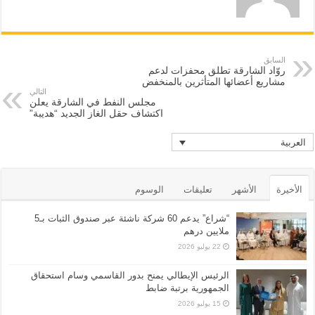
السابق
روّاد الشارقة تطلق محفزات لدعم
مشاريع أعضائها المتأثرين بالمنخفض
التالي
مجلس النفط في الشارقة يعلن
اكتشاف حقل الغاز الجديد “هديبة”
العربية
الأخيرة
الأشهر
تعليقات
الوسوم
“شراع” يدعم 60 شركة ناشئة عبر صندوق الثبات بـ5
ملايين درهم
22 يوليو 2026
الرئيس الإيطالي يمنح بدور القاسمي وسام استحقاق
الجمهورية برتبة ضابط
15 يوليو 2026