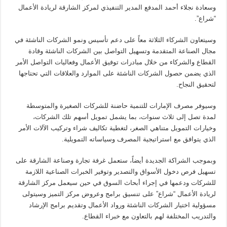
وسعادة نجلاء أحمد المدفع المدير التنفيذي لمركز الشارقة لريادة الأعمال
“شراع”.
وسيتعاون الشركاء الثلاثة معاً على دعم تأسيس ونمو الشركات الناشئة في
مجال الصناعة المتقدمة وتسهيل التواصل بين الشركات الناشئة وقادة
القطاع والشركاء من خلال مبادرات توفيق الأعمال وفعاليات التواصل الأمر
الذي يضمن حصول الشركات الناشئة على الموارد والعلاقات التي تحتاجها
لتحقيق النجاح.
وسيوفر مصرف الإمارات للتنمية حاضنة للشركات الصغيرة والمتوسطة
لمدة تصل إلى ثلاث سنوات، بما يشمل تمويل أسهم تلك الشركات،
وخيارات التمويل متناهي الصغر، لتغطية تكاليف شراء وتركيب الآلات الأمر
الذي يتوافق مع استراتيجية المصرف وسياساته التمويلية.
وبموجب الشراكة الجديدة أيضاً، ستعمل غرفة تجارة وصناعة الشارقة على
تسهيل فرص دخول الأسواق والتصدير وتوفير الخبرات الصناعية اللازمة
للشركات ودعمها في إجراء أبحاث السوق في حين سيعمل مركز الشارقة
لريادة الأعمال “شراع” على تنسيق برامج وعروض مركز التميز وسيتولى
مسؤولية اختيار الشركات الناشئة ورواد الأعمال وتقديم برامج الإرشاد
والتدريب المختلفة لهم بالتعاون مع خبراء القطاع.