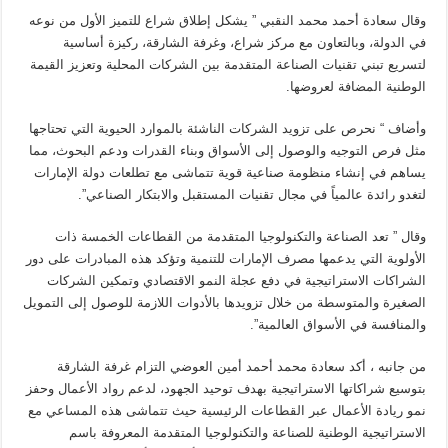
وقال سعادة أحمد محمد النقبي ” يشكل إطلاق شراع للتميز الأول من نوعه
في الدولة، وبالتعاون مع مركز شراع، وغرفة الشارقة، ركيزة أساسية
لتسريع تبني تقنيات الصناعة المتقدمة بين الشركات المحلية وتعزيز القيمة
الوطنية المضافة لعروضها.
وأضاف “ نحرص على تزويد الشركات الناشئة بالموارد الحيوية التي تحتاجها
مثل فرص التوجيه والوصول إلى الأسواق وبناء القدرات ودعم البحوث، مما
يساهم في إنشاء منظومة صناعية قوية تتماشى مع تطلعات دولة الإمارات
لتغدو رائدة عالمياً في مجال تقنيات المستقبل والابتكار الصناعي”.
وقال ” تعد الصناعة والتكنولوجيا المتقدمة من القطاعات الخمسة ذات
الأولوية التي يدعمها مصرف الإمارات للتنمية وتؤكد هذه المبادرات على دور
الشراكات الاستراتيجية في دفع عجلة النمو الاقتصادي وتمكين الشركات
الصغيرة والمتوسطة من خلال تزويدها بالأدوات اللازمة للوصول إلى التمويل
والمنافسة في الأسواق العالمية”.
من جانبه ، أكد سعادة محمد أحمد أمين العوضي التزام غرفة الشارقة
بتوسيع شراكاتها الاستراتيجية بهدف توحيد الجهود، لدعم رواد الأعمال وحفز
نمو ريادة الأعمال عبر القطاعات الرئيسية حيث تتماشى هذه المساعي مع
الاستراتيجية الوطنية للصناعة والتكنولوجيا المتقدمة المعروفة باسم