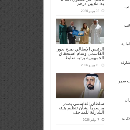
بـ5 ملايين درهم
ائب
22 يوليو 2026
ائب
مالية
الرئيس الإيطالي يمنح بدور
القاسمي وسام استحقاق
الجمهورية برتبة ضابط
شارقة
15 يوليو 2026
تب سمو
ران
سلطان القاسمي يصدر
مرسوماً بشأن تنظيم هيئة
الشارقة للمتاحف
اقات
7 يوليو 2026