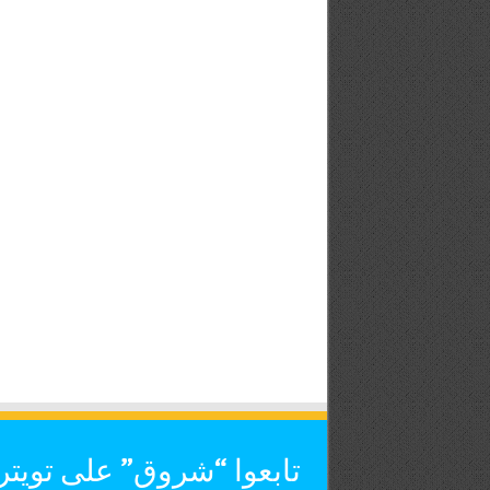
تابعوا “شروق” على تويتر