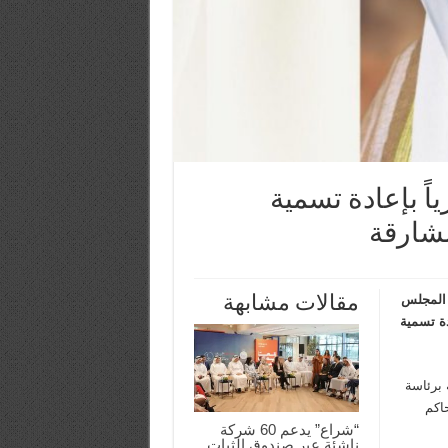
اً بإعادة تسمية
لشارقة
مقالات مشابهة
 المجلس
ي رقم (35) لسنة 2022 م، بإعادة تسمية
 برئاسة
اكم
“شراع” يدعم 60 شركة
ناشئة عبر صندوق الثبات