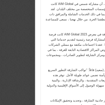
أكد الدكتور خالد عمر المدفع ، رئيس مدينة الشارقة للإعلام (شمس) ، أن مشاركة شمس في AIM Global كانت
لمؤسسات المتخصصة من مختلف البلدان. لقد
 بما في ذلك الخدمات الشاملة والمرافق ذات
نطقتنا الحرة. من خلال نهجنا ، نسعى للمساعدة
من جهته ، أكد محمد أحمد أمين ، مدير عام الغرفة ، أن مشاركة الغرفة في معرض AIM Global 2023 كانت فرصة
لمشاركة فرصة رئيسية لتقديم خدماتنا التي
ًا. عقدنا اجتماعات مكثفة مع ممثلي الشركات
المراكز الاقتصادية التابعة للغرفة ، بما في
، ومركز الشارقة لتطوير الصادرات ، ومجموعات
عيد) قائلاً: “تواكب الشارقة التطور السريع
وآمنة تضمن عوائد طويلة الأجل. توفر هذه
ات المتقدمة ، والرشاقة الإدارية ، والبنية
سهولة الوصول إلى الأسواق الإقليمية والدولية
 جاذبية الشارقة ، وتحديد وتحقيق الإمكانات