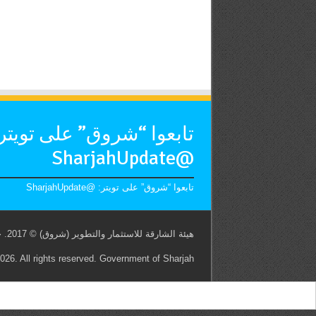
تابعوا “شروق” على تويتر
@SharjahUpdate
تابعوا “شروق” على تويتر: @SharjahUpdate
هيئة الشارقة للاستثمار والتطوير (شروق) © 2017. جميع الحقوق محفوظة. حكومة الشارقة
26. All rights reserved. Government of Sharjah