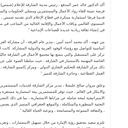
فرصة ثمينة للقاء رواد الأعمال والمستثمرين وممثلي الحكومات وا
قدمنا ​​فرصًا استثمارية مبتكرة في قطاع الإعلام الذي تقدمه شمس ،
المستوى العالمي وباقات الأعمال والإقامة الخالية من المتاعب في م
في إنشاء ثقافة ريادية جديدة للصناعات الإبداعية “.
أساسية للتواصل مع رؤساء الوفود العربية والدولية المشاركة. كانت ا
تركز على المستقبل والتي يتمتع بها مجتمع الأعمال في الشارقة حالي
الخاصة المهتمة بالاستثمار في الشارقة ، حيث سلطنا الضوء على عروض 
ذلك مركز الشارقة للتحكيم التجاري الدولي ، ومركز إكسبو الشارقة 
العمل القطاعية ، وجائزة الشارقة للتميز “.
وعلق مروان صالح عليشلا ، مدير مركز الشارقة لخدمات المستثمرين (س
والابتكار في العالم ، حيث توفر للمستثمرين بيئة استثمارية مستقرة 
الاستراتيجية لمحة شاملة عن مزاياها الاستثمارية ، بما في ذلك التشريع
التحتية المتطورة والمتكاملة ، والموقع الجغرافي المتميز الذي يضمن 
، والثقافة المتنوعة والمتسامحة ، ونوعية الحياة العالية “.
تلتزم سعيد بتحقيق رؤية الإمارة من خلال تسهيل الاستثمارات ، وتعزيز