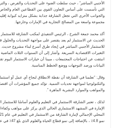
الأجنبي المباشر” ، حيث سلطت الضوء على التحديات والفرص ، والترك
التي تأسست على أساس التعاون القوي بين القطاعين العام والخاص ، 
والجوانب الأخرى التي تجعل الشارقة جذابة بشكل متزايد كبوابة إقل
مجموعة واسعة من المصالح التجارية في الإمارات وخارجها.
أكد محمد جمعة الشرخ ، الرئيس التنفيذي لمكتب الشارقة للاستثمار ا
الحديث عن الاستثمار لم يعد يقتصر على مواجهة التحديات والحلول قص
للاستثمار الأجنبي المباشر في إيجاد طرق أسرع لبناء مشروع حديث. ،
التغيرات الاقتصادية السريعة. وأشار إلى أن السنوات الثلاث الماضي
انبثقت عن احتياجات المجتمعات ، مبينا أن خيارات الاستثمار اليوم 
البيانات ورصد التوجهات ووضع الخطط المناسبة.
وقال: “تعلمنا في الشارقة أن نقطة الانطلاق لنجاح أي عمل أو استثما
والتكنولوجيا لمواجهة تحديات التنمية. تؤكد جميع المؤشرات أن اقتصا
والمواهب والموارد البشرية الماهرة ”.
لذلك ، تعتبر الشارقة الاستثمار في التعليم والعلوم أساسًا للاستثمار 
الإمارة في المشهد الاستثماري الحالي الذي يركز على مواهب وكفاءات
نمو 4.8٪ ، بالإضافة إلى نمو قطاع الحياة والعلوم الذي بلغ 47٪ في عام 2020. “