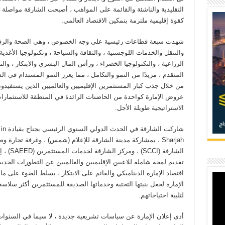
التقليدية والناشئة والقائمة على المواهب ، أصبحت الشارقة مواصلة 
كقوة إقليمية ملتزمة بتمكين الاقتصاد العالمي.
شهدت سبعة قطاعات رئيسية على وجه الخصوص ، وهي الصحة والرفا
والتنقل والخدمات اللوجستية ، والثقافة والسياحة ، وتكنولوجيا الأغذية
الزراعية ، والتكنولوجيا الخضراء ، ورأس المال البشري والابتكار ، والت
المتقدم ، مزيدًا من النمو والتكامل ، مما يعزز النمو المستدام في ال
من خلال جذب كبار المستثمرين الإقليميين والعالميين الذين يستفيد
عروض الإمارة كواحدة من الحاضنات الرائدة في المنطقة للاستثمارا
الاستراتيجية طويلة الأجل.
شاركت الشارقة في
Sharjah ، بمشاركة مدينة الشارقة للإعلام (شمس) ، وغرفة تجارة و
الشارقة (SCCI) ، ومركز الشارقة لخدم
تقديم لمحة شاملة للاعبين الإقليميين والعالميين عن التطورات الجدي
اقتصاد الإمارة الديناميكي والقائم على الابتكار ، يسلط الضوء على ما 
الإمارة لجعل بنيتها التحتية وخدماتها الصديقة للمستثمرين أكثر سلاس
لتلبية احتياجاتهم.
أدى إعلان الإمارة عن سياسات تشريعية جديدة ، لا سيما في السنوات