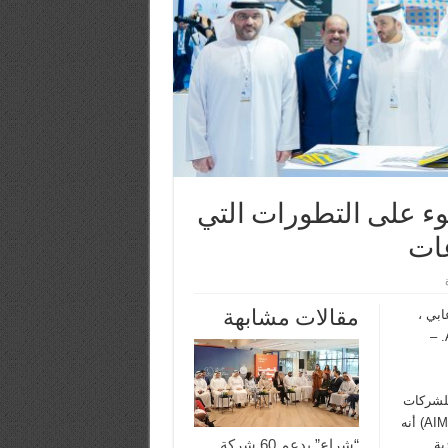
ء على التطورات التي
عات
مقالات مشابهة
ابي ،
رئيس دائرة التنمية الاقتصادية في أبوظبي في جناح الشارقة في AIM. –
للشركات
والدول والمناطق الممثلة في اجتماع الاستثمار السنوي الثاني عشر (AIM) أنه
“شراع” يدعم 60 شركة
ية