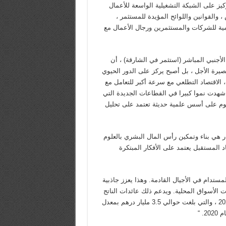
يز على الشبكة التشغيلية الواسعة للأعمال
والقوانين واللوائح المؤيدة للمستثمر ،
يمية للشركات والمستثمرين ورجال الأعمال مع
لأجنبي المباشر (استثمر في الشارقة) ، أن
يرة الأجل ، بل أصبح يركز على الدور الحيوي
 الاقتصاد التطلعي مع سرعة أكبر للتعامل مع
ة شهدت نموا كبيرا في القطاعات الجديدة التي
تقوم على أسس علمية حديثة تعتمد على تحليل
ر هي بناء وتمكين رأس المال البشري بالعلوم
د المستقبل يعتمد على الأفكار المبتكرة
المستدام في الأجيال القادمة. وهذا يعزز جاذبية
 الأسواق المحلية. ويدعم ذلك عائدات الناتج
المحلي الإجمالي لإمارة الشارقة من الاستثمار في التعليم في عام 2021 ، والتي بلغت حوالي 3.5 مليار درهم بمعدل