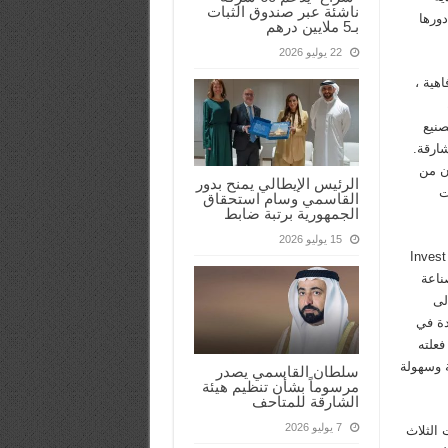
ناشئة عبر صندوق الثبات
دورها
بـ5 ملايين درهم
22 يوليو 2026
هية ،
صنيع
شارقة.
ون من
الرئيس الإيطالي يمنح بدور
ت
القاسمي وسام استحقاق
الجمهورية برتبة ضابط
15 يوليو 2026
 الحدث الدولي السنوي الرئيسي بجناح بقيادة Invest in
صناعة
ات المستثمرين (SAEED) ، إلى
دة في
فعلته
ة وسهولة
سلطان القاسمي يصدر
مرسوماً بشأن تنظيم هيئة
الشارقة للمتاحف
7 يوليو 2026
 الثلاث