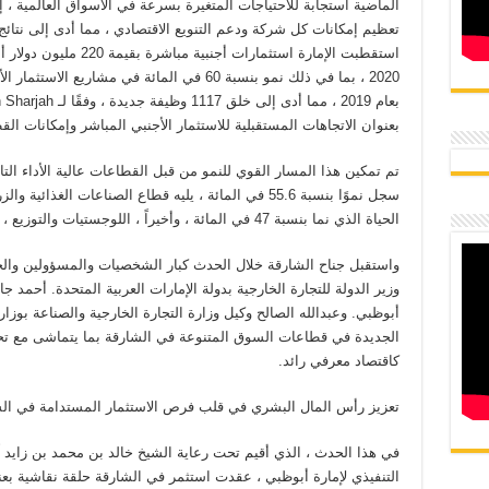
الماضية استجابة للاحتياجات المتغيرة بسرعة في الأسواق العالمية ، إ
تعظيم إمكانات كل شركة ودعم التنويع الاقتصادي ، مما أدى إلى نتائج 
2020 ، بما في ذلك نمو بنسبة 60 في المائة في مشا
بعنوان الاتجاهات المستقبلية للاستثمار الأجنبي المباشر وإمكانات الق
تم تمكين هذا المسار القوي للنمو من قبل القطاعات عالية الأداء التا
الحياة الذي نما بنسبة 47 في المائة ، وأخيراً ، اللوجستيات والتوزيع ، والتي سجلت نموًا بنسبة 46.2 في المائة.
واستقبل جناح الشارقة خلال الحدث كبار الشخصيات والمسؤولين والخب
وزير الدولة للتجارة الخارجية بدولة الإمارات العربية المتحدة. أحمد 
أبوظبي. وعبدالله الصالح وكيل وزارة التجارة الخارجية والصناعة بوزار
الجديدة في قطاعات السوق المتنوعة في الشارقة بما يتماشى مع تحقي
كاقتصاد معرفي رائد.
تعزيز رأس المال البشري في قلب فرص الاستثمار المستدامة في ال
في هذا الحدث ، الذي أقيم تحت رعاية الشيخ خالد بن محمد بن زايد
التنفيذي لإمارة أبوظبي ، عقدت استثمر في الشارقة حلقة نقاشية بعن