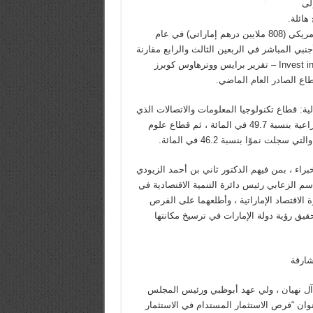
لى
هائلة.
استقطبت الإمارة استثمارات أجنبية مباشرة بقيمة 220 مليون دولار أمريكي (808 ملايين درهم إماراتي) في عام
ريع الاستثمار الأجنبي المباشر في الربعين الثالث والرابع مقارنة
بعام 2019 ، مما أدى إلى خلق 1117 وظيفة جديدة ، وفقًا لـ Invest in Sharjah – تقرير برايس ووترهاوس كوبرز
طاع الصادر العام الماضي.
لية: قطاع تكنولوجيا المعلومات والاتصالات الذي
سجل نموًا بنسبة 55.6 في المائة ، يليه قطاع الصناعات الغذائية والزراعية بنسبة 49.7 في المائة ، ثم قطاع علوم
راء ، بمن فيهم الدكتور ثاني بن أحمد الزيودي
جاسم الزعابي رئيس دائرة التنمية الاقتصادية في
ة الاقتصاد الإماراتية ، وأطلعهما على الفرص
ق رؤية دولة الإمارات في ترسيخ مكانتها
شارقة
 آل نهيان ، ولي عهد أبوظبي ورئيس المجلس
وان “فرص الاستثمار المستدام في الاستثمار