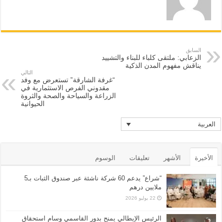
السابق
الزعابي: ملتقى كلباء للبناء والتشييد
يناقش مفهوم المدن الذكية
التالي
“غرفة الشارقة” تستعرض مع وفد
مقدوني الفرص الاستثمارية في
الزراعة والسياحة والصحة والثروة
الحيوانية
العربية
الأخيرة
الأشهر
تعليقات
الوسوم
“شراع” يدعم 60 شركة ناشئة عبر صندوق الثبات بـ5
ملايين درهم
22 يوليو 2026
الرئيس الإيطالي يمنح بدور القاسمي وسام استحقاق