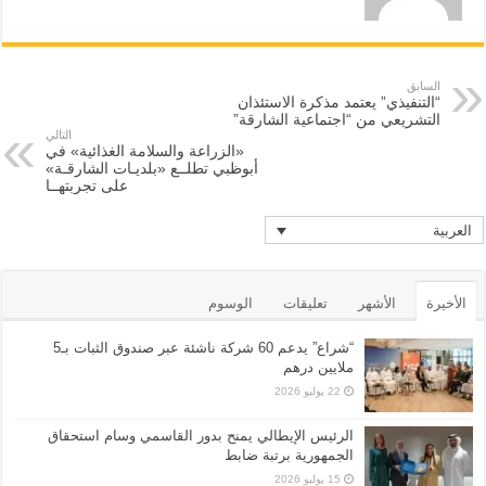
السابق
“التنفيذي” يعتمد مذكرة الاستئذان
التشريعي من “اجتماعية الشارقة”
التالي
«الزراعة والسلامة الغذائية» في
أبوظبي تطلــع «بلديـات الشارقـة»
على تجربتهــا
العربية
الأخيرة
الأشهر
تعليقات
الوسوم
“شراع” يدعم 60 شركة ناشئة عبر صندوق الثبات بـ5
ملايين درهم
22 يوليو 2026
الرئيس الإيطالي يمنح بدور القاسمي وسام استحقاق
الجمهورية برتبة ضابط
15 يوليو 2026