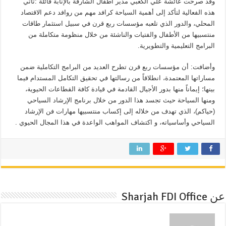
وقد صرحت عائشة علي الكعبي مدير أطفال الشارقة بالإنابة قائلة :تأتي
هذه الفعالية لتأكد إلى أهمية السياحة كرافد مهم من روافد دعم الاقتصاد
المحلي، والدور الذي تلعبه مؤسسات ربع قرن في سبيل استثمار طاقات
منتسبيها من الأطفال والفتيات والناشئة من خلال منظومة متكاملة من
البرامج التعليمية والتطويرية.
وأضافت: أن مؤسسات ربع قرن تطرح العديد من البرامج التكاملية ضمن
مساراتها المعتمدة، انطلاقاً من رسالتها في تحقيق التكامل المستدام فيما
بينها؛ إيماناً منها بدور الأجيال القادمة في قيادة كافة القطاعات الحيوية،
ومنها السياحة حيث تجسد هذا الدور من خلال برنامج الإرشاد السياحي
(حياكم)، الذي تهدف من خلاله إلى إكساب منتسبيها مهارات فن الإرشاد
السياحي وأساسياته، و اكتشاف المواهب الواعدة في هذا المجال الحيوي .
عن Sharjah FDI Office