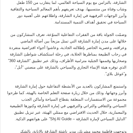
الشارقة، بالتزامن مع يوم السياحة العالمي، لما يتقارب من 150 طفل
وشاب وفتاة من منتسبيها، بهدف تعريفهم بأهم المعالم السياحية والثقافية
وأبرز الوجهات الترفيهية في إمارة الشارقة، واطلاعهم على أهمية دور
السياحة في تحقيق أهداف التنمية المستدامة.
وضمّت الجولة باقة من الفقرات التفاعلية المنوّعة، تعرف المشاركون من
خلالها على مدن إمارة الشارقة التي تمثل مزيجاً بين أصالة الماضي
وعراقته، وعصرية الحاضر بإطلالته الجاذبة، وعاشوا أجواء افتراضية متفردة
في رحاب الطبيعة بمناظرها الخلابة، في رحلة استكشاف شواطئ الشارقة
وصحاريها وقممها الجبلية مترامية الأطراف، وذلك عبر تطبيق “الشارقة 360”
الذي توفره هيئة الإنماء التجاري والسياحي بالشارقة على منصتي “أبل”،
و”غوغل بلاي”.
واستمتع المشاركون بالعديد من الأنشطة التفاعلية حول إمارة الشارقة
وأبرز وجهاتها، وذلك من خلال زيارة صفحة التعلم الخاصة بالهيئة، كما طرحوا
مجموعة من الاستفسارات المتعلقة بقطاع السياحة وأماكن الجذب
السياحي والثقافي والتراثي والترفيهي في إمارة الشارقة وكنوزها الطبيعية
والمعمارية، خلال الحديث الافتراضي مع ممثلي الهيئة، عبر تنزيل تطبيق
“الدليل السياحي لإمارة الشارقة – Shj Al Guide” على هواتفهم الذكية.
وتوجهت فاطمة محمد مشربك، مدير ناشئة الشارقة بالإنابة، بالشكر