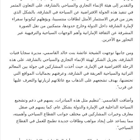
والتقدير إلى هيئة الإنماء التجاري والسياحي بالشارقة، على التعاون المثمر
في تنفيذ هذه الجولة الافتراضية عن السياحة في الشارقة، بالشكل الذي
يعزز من فرص الاستثمار الأمثل لطاقات منتسبينا، ويؤهلهم ليكونوا سفراء
لإمارة الشارقة داخل الدولة وخارج حدودها، متمكنين من نقل الصورة
المشرفة عن الثقافة الإماراتية وأهم الوجهات السياحية والترفيهية عبر
التحاور مع الآخرين.
ومن جانبها توجهت الشيخة عائشة بنت خالد القاسمي، مديرة سجايا فتيات
الشارقة، بجزيل الشكر لهيئة الإنماء التجاري والسياحي بالشارقة، على هذه
الرحلة الافتراضية في الإمارة، حيث أخذت المشاركين في جولة بين المعالم
التراثية والسياحية العريقة في الشارقة، وعرفتهم بجماليات المواقع التي
تحتضنها، بهدف تشجعهم على الذهاب مع عائلاتهم لزيارتها والتعرف عليها
عن قرب”.
وأضافت القاسمي: “تنظيم مثل هذه المبادرات، يسهم في دعم وتشجيع
السياحة الداخلية في الإمارة والدولة بشكل عام، كما يسهم في صقل
معارف وخبرات المشاركين في مختلف جوانب القطاع السياحي وأهميته،
مما يساعد على إيجاد مواهب وطاقات جديدة تطمح للعمل في القطاع
السياحي”.