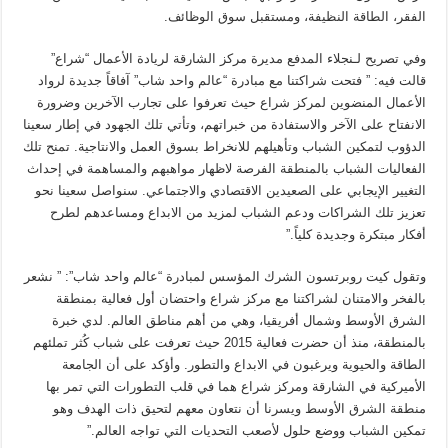
الفقر، الطاقة النظيفة، ومستقبل سوق الوظائف.
وفي تصريح لـنجلاء المدفع مديرة مركز الشارقة لريادة الأعمال “شراع”
قالت فيه: ” فتحت شراكتنا مع مبادرة “عالم واحد شاب” آفاقاً جديدة لرواد
الأعمال المنضوين لمركز شراع حيث تعرفوا على تجارب الآخرين وضرورة
الانفتاح على الآخر والاستفادة من خبراتهم، وتأتي تلك الجهود في إطار سعينا
الدؤوب لتمكين الشباب وتأهيلهم للانخراط بسوق العمل والانتاجية. تمنح تلك
الفعاليات الشباب بالمنطقة الفرصة لاظهار مواهبهم والمساهمة في إحداث
التغيير الإيجابي على الصعيدين الاقتصادي والاجتماعي. سنواصل سعينا نحو
تعزيز تلك الشراكات ودعم الشباب لمزيد من الابداع ومساعدهم لطرح
أفكار مبتكرة وجديدة كلياً.”
وتقول كيت روبرتسون الشرك المؤسس لمبادرة “عالم واحد شاب”: ” نشعر
بالفخر والامتنان لشراكتنا مع مركز شراع واحتضان أول فعالية بمنطقة
الشرق الأوسط وشمال أفريقيا، وهي من أهم مناطق العالم. لدي خبرة
بالمنطقة، منذ أن حضرت فعالية 2015 حيث تعرفت على شباب كُثر تملئهم
الطاقة والحيوية ويرغبون في الابداع والتطور. وأؤكد على أن الجامعة
الأميركية في الشارقة ومركز شراع هما في قلب التطورات التي تمر بها
منطقة الشرق الأوسط ويسرنا أن نتعاون معهم لتحيق ذات الهدف وهو
تمكين الشباب ووضع حلول لأصعب التحديات التي تواجه العالم.”