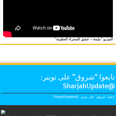
الفيديو "مليحة – عشق الصحراء العظيمة"
تابعوا “شروق” على تويتر:
@SharjahUpdate
تابعوا “شروق” على تويتر: @SharjahUpdate