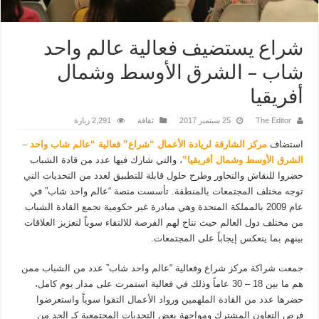
شراع يستضيف فعالية عالم واحد
شاب – الشرق الأوسط وشمال
أفريقيا
The Editor
25 سبتمبر 2017
ثقافة
2,291 زيارة
استضاف
مركز الشارقة لريادة الأعمال “شراع” فعالية
“
عالم شاب واحد –
الشرق الأوسط وشمال أفريقيا”
، والتي شارك فيها عدد من قادة الشباب
حضروا للنقاش والتحاور وطرح حلول قابلة للتطبيق لعدد من التحديات التي
توجه مختلف المجتمعات بالمنطقة. تأسست منصة “عالم واحد شاب” في
عام 2009 بالمملكة المتحدة وهي مبادرة غير حكومية تجمع القادة الشباب
من مختلف دول العالم حيث تتاح لهم الفرصة للالتقاء سوياً لتعزيز العلاقات
بينهم بما ينعكس إيجاباً على المجتمعات.
جمعت شراكة مركز شراع وفعالية “عالم واحد شاب” عدد من الشباب ممن
هم ما بين 18 – 30 عاماً وذلك في فعالية استمرت على مدار يوم كامل،
حضرها عدد من القادة الملهمين ورواد الأعمال التقوا سوياً واستعرضوا
فرص التعاون المشترك ومواجهة بعض التحديات المجتمعية كـ الحد من