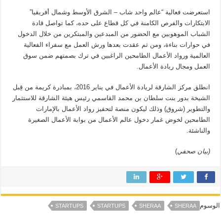
استعرضت فعالية “عالم واحد شاب – الشرق الأوسط وشمال أفريقيا”
الابتكارات والفرص الكامنة في كل قطاع على حده، كما تواصل قادة
الشباب الموهوبين مع الحضور من المبدعين والمبتكرين من خلال الدخول
في حوارات بناءة، ومن ثم عقدت بعدها ورش العمل مع سفراء الفعالية
العالمية ورواد الأعمال الطامحين الراغبين في ترك بصمتهم ضمن سوق
العمل ومجال ريادة الأعمال.
انطلق مركز الشارقة لريادة الأعمال في يناير 2016، بمبادرة كريمة من قِبل
الشيخة بدور بنت سلطان بن محمد القاسمي رئيس هيئة الشارقة للاستثمار
والتطوير (شروق) وذلك ليكون منصة لتحفيز رواد الأعمال بالإمارات
الطامحين لخوض غمار دخول عالم الأعمال من بوابة الأعمال الصغيرة
والناشئة.
(بيان صحفي
)
الوسوم
STARTUPS
STARTUPS
SHERAA
SHERAA