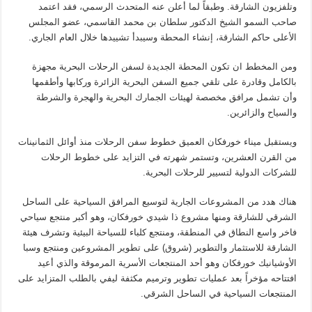
وتلفزيون الشارقة. وطبقاً لما أعلن عنه المتحدث الرسمي، فقد اعتمد
صاحب السمو الشيخ الدكتور سلطان بن محمد القاسمي، عضو المجلس
الأعلى حاكم الشارقة، إنشاء المحطة وسيبدأ تشييدها خلال العام الجاري.
ومن المخطط ان تكون المحطة الجديدة لسفن الرحلات البحرية مجهزة
بالكامل وقادرة على تلقي جميع السفن البحرية الزائرة وركابها وأطقمها
وأن تشمل مرافق مخصصة لهيئات الجمارك البحرية والهجرة والشرطة
والسياح والزائرين.
ويستقبل ميناء خورفكان العميق خطوط سفن الرحلات منذ أوائل الثمانينات
من القرن العشرين، وتستمر شهرته في التزايد على خطوط الرحلات
للشركات الدولية لتسيير للرحلات البحرية.
هناك هدد من المشروعات الجارية لتوسيع المرافق السياحية على الساحل
الشرقي للشارقة ومنها مشروع ذا شيدي خورفكان، وهو أكبر منتجع سياحي
فاخر واسع النطاق في المنطقة، ومنتجع كلباء للسياحة البيئية وتشرف هيئة
الشارقة للاستثمار والتطوير (شروق) على تطوير المشروعين ومنتجع وسبا
الأوشيانيك خورفكان وهو أحد المنتجعات الأسرية المرموقة والذي أعيد
افتتاحه مؤخراً بعد عمليات تطوير وترميم مكثفة ليفي بالطلب المتزايد على
المنتجعات السياحية في الساحل الشرقي.